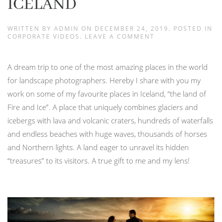
ICELAND
WRITTEN BY
ADMIN
ON
DECEMBER 24, 2019
. POSTED IN
CORPORATE VIDEOS
.
LEAVE A COMMENT
A dream trip to one of the most amazing places in the world
for landscape photographers. Hereby I share with you my
work on some of my favourite places in Iceland, “the land of
Fire and Ice”. A place that uniquely combines glaciers and
icebergs with lava and volcanic craters, hundreds of waterfalls
and endless beaches with huge waves, thousands of horses
and Northern lights. A land eager to unravel its hidden
“treasures” to its visitors. A true gift to me and my lens!