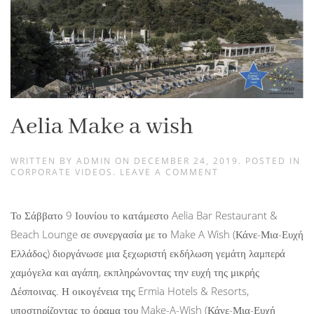
Aelia Make a wish
WRITTEN BY
ADMIN
ON
DECEMBER 24, 2019
. POSTED IN
CORPORATE VIDEOS
.
LEAVE A COMMENT
Το Σάββατο 9 Ιουνίου το κατάμεστο Aelia Bar Restaurant &
Beach Lounge σε συνεργασία με το Make A Wish (Κάνε-Μια-Ευχή
Ελλάδος) διοργάνωσε μια ξεχωριστή εκδήλωση γεμάτη λαμπερά
χαμόγελα και αγάπη, εκπληρώνοντας την ευχή της μικρής
Δέσποινας. Η οικογένεια της Ermia Hotels & Resorts,
υποστηρίζοντας το όραμα του Make-A-Wish (Κάνε-Μια-Ευχή