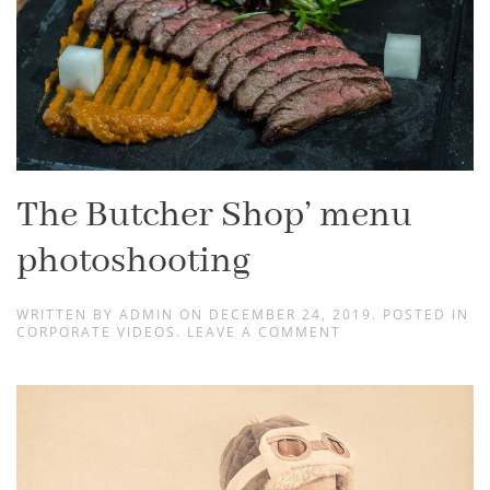
The Butcher Shop’ menu
photoshooting
WRITTEN BY
ADMIN
ON
DECEMBER 24, 2019
. POSTED IN
CORPORATE VIDEOS
.
LEAVE A COMMENT