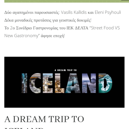
Δύο αγαπημένοι παρουσιαστές: Vasilis Kallidis και Eleni Psyhouli
Δέκα μοναδικές προτάσεις για γευστικές δοκιμές!
Το 2ο Συνέδριο Γαστρονομίας του ΙΕΚ ΔΕΛΤΑ “Street Food VS
New Gastronomy” άφησε εποχή!
A DREAM TRIP TO