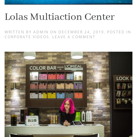
Lolas Multiaction Center
WRITTEN BY
ADMIN
ON
DECEMBER 24, 2019
. POSTED IN
CORPORATE VIDEOS
.
LEAVE A COMMENT