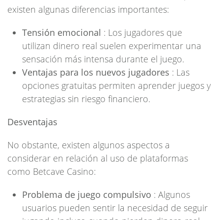
existen algunas diferencias importantes:
Tensión emocional
: Los jugadores que
utilizan dinero real suelen experimentar una
sensación más intensa durante el juego.
Ventajas para los nuevos jugadores
: Las
opciones gratuitas permiten aprender juegos y
estrategias sin riesgo financiero.
Desventajas
No obstante, existen algunos aspectos a
considerar en relación al uso de plataformas
como Betcave Casino:
Problema de juego compulsivo
: Algunos
usuarios pueden sentir la necesidad de seguir