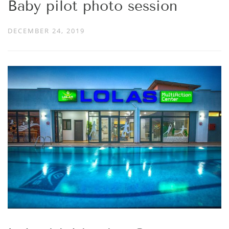
Baby pilot photo session
DECEMBER 24, 2019