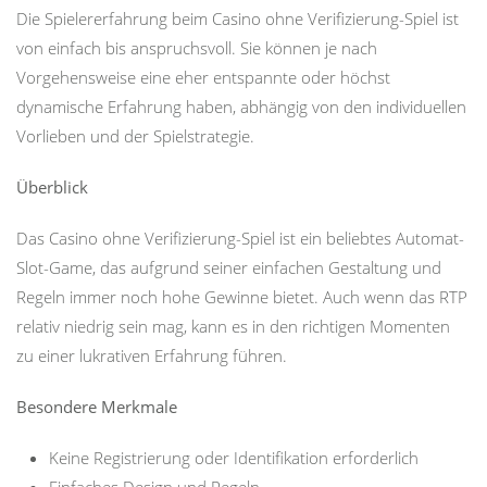
Die Spielererfahrung beim Casino ohne Verifizierung-Spiel ist
von einfach bis anspruchsvoll. Sie können je nach
Vorgehensweise eine eher entspannte oder höchst
dynamische Erfahrung haben, abhängig von den individuellen
Vorlieben und der Spielstrategie.
Überblick
Das Casino ohne Verifizierung-Spiel ist ein beliebtes Automat-
Slot-Game, das aufgrund seiner einfachen Gestaltung und
Regeln immer noch hohe Gewinne bietet. Auch wenn das RTP
relativ niedrig sein mag, kann es in den richtigen Momenten
zu einer lukrativen Erfahrung führen.
Besondere Merkmale
Keine Registrierung oder Identifikation erforderlich