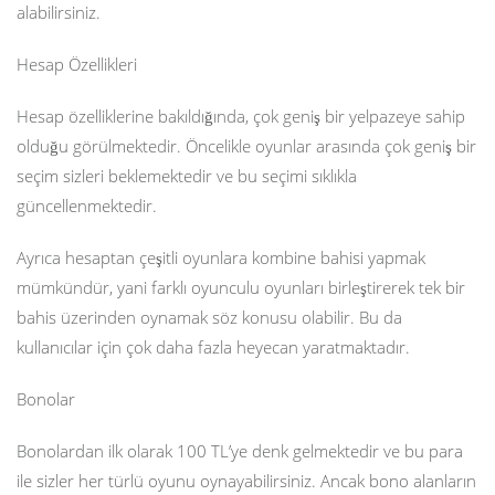
alabilirsiniz.
Hesap Özellikleri
Hesap özelliklerine bakıldığında, çok geniş bir yelpazeye sahip
olduğu görülmektedir. Öncelikle oyunlar arasında çok geniş bir
seçim sizleri beklemektedir ve bu seçimi sıklıkla
güncellenmektedir.
Ayrıca hesaptan çeşitli oyunlara kombine bahisi yapmak
mümkündür, yani farklı oyunculu oyunları birleştirerek tek bir
bahis üzerinden oynamak söz konusu olabilir. Bu da
kullanıcılar için çok daha fazla heyecan yaratmaktadır.
Bonolar
Bonolardan ilk olarak 100 TL’ye denk gelmektedir ve bu para
ile sizler her türlü oyunu oynayabilirsiniz. Ancak bono alanların