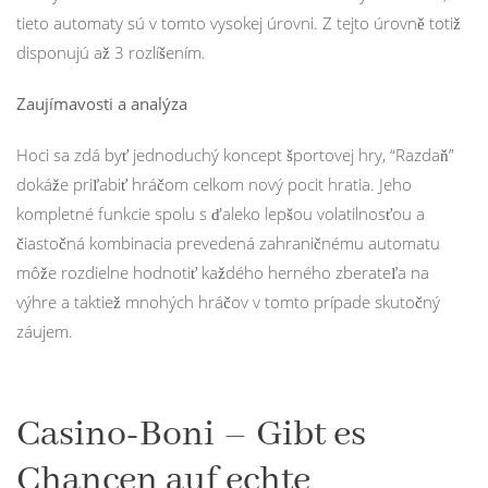
tieto automaty sú v tomto vysokej úrovni. Z tejto úrovně totiž
disponujú až 3 rozlíšením.
Zaujímavosti a analýza
Hoci sa zdá byť jednoduchý koncept športovej hry, “Razdaň”
dokáže priľabiť hráčom celkom nový pocit hratia. Jeho
kompletné funkcie spolu s ďaleko lepšou volatilnosťou a
čiastočná kombinacia prevedená zahraničnému automatu
môže rozdielne hodnotiť každého herného zberateľa na
výhre a taktiež mnohých hráčov v tomto prípade skutočný
záujem.
Casino-Boni – Gibt es
Chancen auf echte