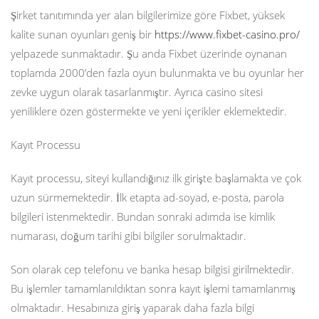
Şirket tanıtımında yer alan bilgilerimize göre Fixbet, yüksek
kalite sunan oyunları geniş bir
https://www.fixbet-casino.pro/
yelpazede sunmaktadır. Şu anda Fixbet üzerinde oynanan
toplamda 2000’den fazla oyun bulunmakta ve bu oyunlar her
zevke uygun olarak tasarlanmıştır. Ayrıca casino sitesi
yeniliklere özen göstermekte ve yeni içerikler eklemektedir.
Kayıt Processu
Kayıt processu, siteyi kullandığınız ilk girişte başlamakta ve çok
uzun sürmemektedir. İlk etapta ad-soyad, e-posta, parola
bilgileri istenmektedir. Bundan sonraki adımda ise kimlik
numarası, doğum tarihi gibi bilgiler sorulmaktadır.
Son olarak cep telefonu ve banka hesap bilgisi girilmektedir.
Bu işlemler tamamlanıldıktan sonra kayıt işlemi tamamlanmış
olmaktadır. Hesabınıza giriş yaparak daha fazla bilgi