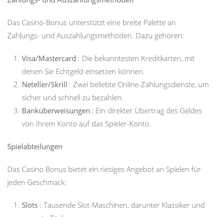
Das Casino-Bonus unterstützt eine breite Palette an
Zahlungs- und Auszahlungsmethoden. Dazu gehören:
Visa/Mastercard
: Die bekanntesten Kreditkarten, mit
denen Sie Echtgeld einsetzen können.
Neteller/Skrill
: Zwei beliebte Online-Zahlungsdienste, um
sicher und schnell zu bezahlen.
Banküberweisungen
: Ein direkter Übertrag des Geldes
von Ihrem Konto auf das Spieler-Konto.
Spielabteilungen
Das Casino Bonus bietet ein riesiges Angebot an Spielen für
jeden Geschmack:
Slots
: Tausende Slot-Maschinen, darunter Klassiker und