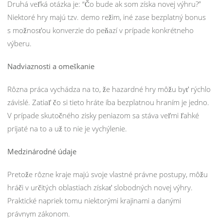
Druhá veľká otázka je: “Čo bude ak som získa novej výhru?”
Niektoré hry majú tzv. demo režim, iné zase bezplatný bonus
s možnosťou konverzie do peňazí v prípade konkrétneho
výberu.
Nadviaznosti a omeškanie
Rôzna práca vychádza na to, že hazardné hry môžu byť rýchlo
závislé. Zatiaľ čo si tieto hráte iba bezplatnou hraním je jedno.
V prípade skutočného zisky peniazom sa stáva veľmi ľahké
prijaté na to a už to nie je vychýlenie.
Medzinárodné údaje
Pretože rôzne kraje majú svoje vlastné právne postupy, môžu
hráči v určitých oblastiach získať slobodných novej výhry.
Praktické napriek tomu niektorými krajinami a danými
právnym zákonom.