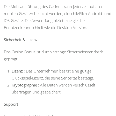
Die Mobilausführung des Casinos kann jederzeit auf allen
mobilen Geräten besucht werden, einschließlich Android- und
iOS-Geräte. Die Anwendung bietet eine gleiche
Benutzerfreundlichkeit wie die Desktop-Version.
Sicherheit & Lizenz
Das Casino Bonus ist durch strenge Sicherheitsstandards
geprägt:
Lizenz
: Das Unternehmen besitzt eine gültige
Glücksspiel-Lizenz, die seine Seriosität bestätigt.
Kryptographie
: Alle Daten werden verschlüsselt
übertragen und gespeichert.
Support