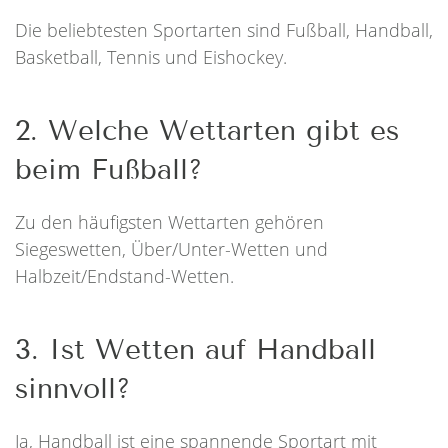
Die beliebtesten Sportarten sind Fußball, Handball,
Basketball, Tennis und Eishockey.
2. Welche Wettarten gibt es
beim Fußball?
Zu den häufigsten Wettarten gehören
Siegeswetten, Über/Unter-Wetten und
Halbzeit/Endstand-Wetten.
3. Ist Wetten auf Handball
sinnvoll?
Ja, Handball ist eine spannende Sportart mit