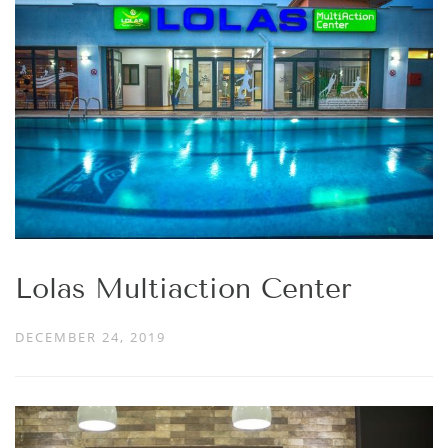
Lolas Multiaction Center
DECEMBER 24, 2019