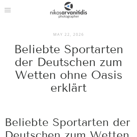
MAY 22, 2026
Beliebte Sportarten
der Deutschen zum
Wetten ohne Oasis
erklärt
Beliebte Sportarten der
Deutschen zum Wetten