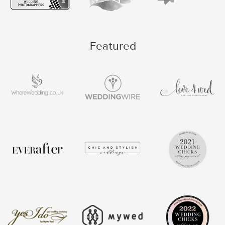
Featured