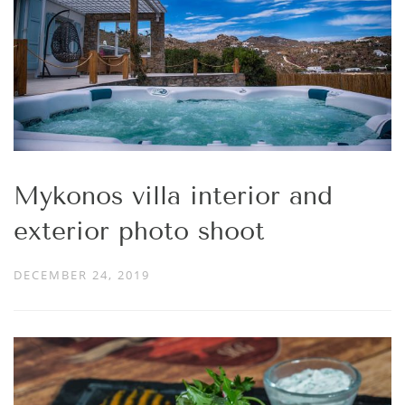
Mykonos villa interior and
exterior photo shoot
DECEMBER 24, 2019