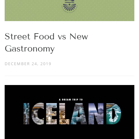
Street Food vs New
Gastronomy
DECEMBER 24, 2019