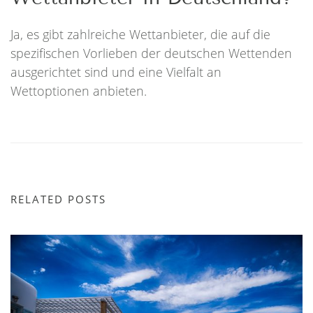
Ja, es gibt zahlreiche Wettanbieter, die auf die
spezifischen Vorlieben der deutschen Wettenden
ausgerichtet sind und eine Vielfalt an
Wettoptionen anbieten.
RELATED POSTS