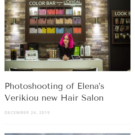
Photoshooting of Elena’s
Verikiou new Hair Salon
DECEMBER 24, 2019