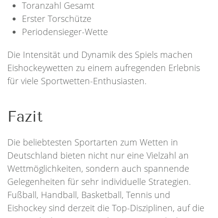
Toranzahl Gesamt
Erster Torschütze
Periodensieger-Wette
Die Intensität und Dynamik des Spiels machen
Eishockeywetten zu einem aufregenden Erlebnis
für viele Sportwetten-Enthusiasten.
Fazit
Die beliebtesten Sportarten zum Wetten in
Deutschland bieten nicht nur eine Vielzahl an
Wettmöglichkeiten, sondern auch spannende
Gelegenheiten für sehr individuelle Strategien.
Fußball, Handball, Basketball, Tennis und
Eishockey sind derzeit die Top-Disziplinen, auf die