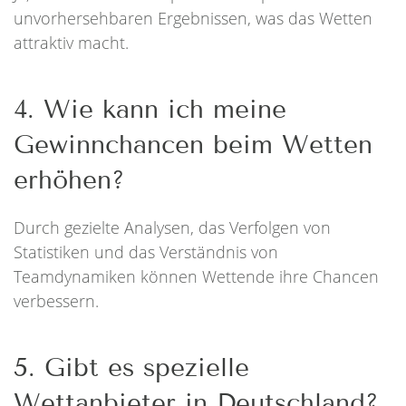
unvorhersehbaren Ergebnissen, was das Wetten
attraktiv macht.
4. Wie kann ich meine
Gewinnchancen beim Wetten
erhöhen?
Durch gezielte Analysen, das Verfolgen von
Statistiken und das Verständnis von
Teamdynamiken können Wettende ihre Chancen
verbessern.
5. Gibt es spezielle
Wettanbieter in Deutschland?