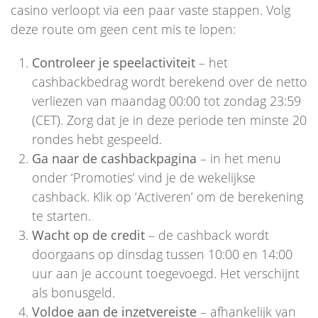
casino verloopt via een paar vaste stappen. Volg
deze route om geen cent mis te lopen:
Controleer je speelactiviteit
– het
cashbackbedrag wordt berekend over de netto
verliezen van maandag 00:00 tot zondag 23:59
(CET). Zorg dat je in deze periode ten minste 20
rondes hebt gespeeld.
Ga naar de cashbackpagina
– in het menu
onder ‘Promoties’ vind je de wekelijkse
cashback. Klik op ‘Activeren’ om de berekening
te starten.
Wacht op de credit
– de cashback wordt
doorgaans op dinsdag tussen 10:00 en 14:00
uur aan je account toegevoegd. Het verschijnt
als bonusgeld.
Voldoe aan de inzetvereiste
– afhankelijk van