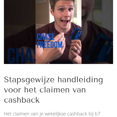
Stapsgewijze handleiding
voor het claimen van
cashback
Het claimen van je wekelijkse cashback bij b7