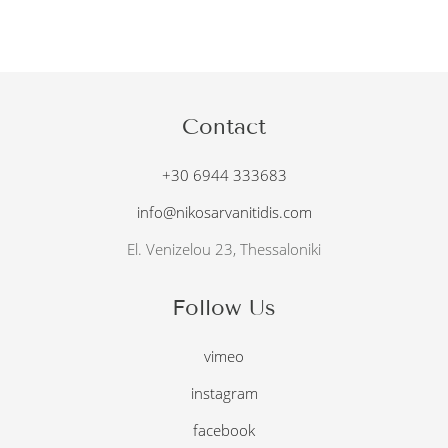
Contact
+30 6944 333683
info@nikosarvanitidis.com
El. Venizelou 23, Thessaloniki
Follow Us
vimeo
instagram
facebook