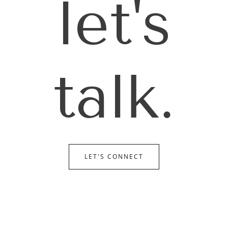
let's
talk.
LET'S CONNECT