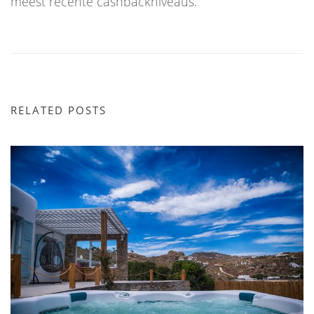
meest recente cashbackniveaus.
RELATED POSTS