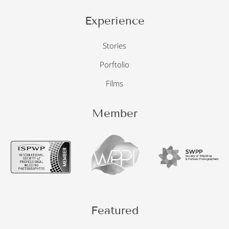
Experience
Stories
Porftolio
Films
Member
Featured