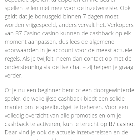
spellen tellen niet mee voor de inzetvereiste. Ook
geldt dat je bonusgeld binnen 7 dagen moet
worden vrijgespeeld, anders vervalt het. Verkopers
van B7 Casino casino kunnen de cashback op elk
moment aanpassen, dus lees de algemene
voorwaarden in je account voor de meest actuele
regels. Als je twijfelt, neem dan contact op met de
ondersteuning via de live chat – zij helpen je graag
verder.
Of je nu een beginner bent of een doorgewinterde
speler, de wekelijkse cashback biedt een solide
manier om je speelbudget te beheren. Voor een
volledig overzicht van alle promoties en om je
cashback te activeren, kun je terecht op
B7 casino
.
Daar vind je ook de actuele inzetvereisten en de