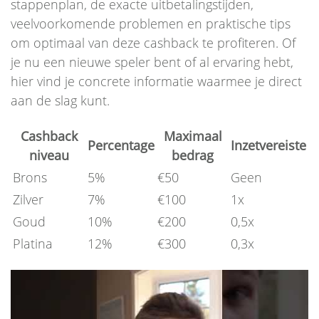
stappenplan, de exacte uitbetalingstijden,
veelvoorkomende problemen en praktische tips
om optimaal van deze cashback te profiteren. Of
je nu een nieuwe speler bent of al ervaring hebt,
hier vind je concrete informatie waarmee je direct
aan de slag kunt.
Cashback
Maximaal
Percentage
Inzetvereiste
niveau
bedrag
Brons
5%
€50
Geen
Zilver
7%
€100
1x
Goud
10%
€200
0,5x
Platina
12%
€300
0,3x