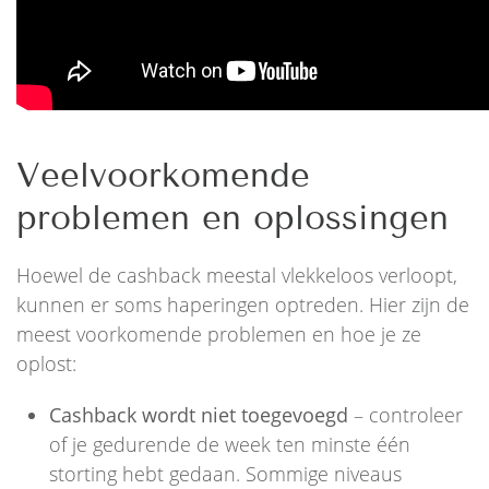
Veelvoorkomende
problemen en oplossingen
Hoewel de cashback meestal vlekkeloos verloopt,
kunnen er soms haperingen optreden. Hier zijn de
meest voorkomende problemen en hoe je ze
oplost:
Cashback wordt niet toegevoegd
– controleer
of je gedurende de week ten minste één
storting hebt gedaan. Sommige niveaus