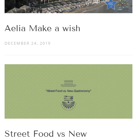
Aelia Make a wish
DECEMBER 24, 2019
Street Food vs New