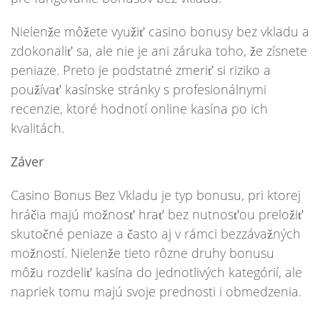
Nielenže môžete využiť casino bonusy bez vkladu a
zdokonaliť sa, ale nie je ani záruka toho, že zísnete
peniaze. Preto je podstatné zmeriť si riziko a
používať kasínske stránky s profesionálnymi
recenzie, ktoré hodnotí online kasína po ich
kvalitách.
Záver
Casino Bonus Bez Vkladu je typ bonusu, pri ktorej
hráčia majú možnosť hrať bez nutnosťou preložiť
skutočné peniaze a často aj v rámci bezzávažných
možností. Nielenže tieto rôzne druhy bonusu
môžu rozdeliť kasína do jednotlivých kategórií, ale
napriek tomu majú svoje prednosti i obmedzenia.