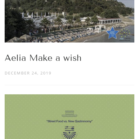
Aelia Make a wish
DECEMBER 24, 2019