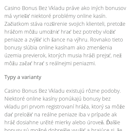
Casino Bonus Bez Vkladu práve ako iných bonusov
má vyriešiť niektoré problémy online kasín.
Začiatkom stáva rozširenie svojich klienteli, pretože
hráčom môžu umožniť hrať bez potreby vložiť
peniaze a zvýšiť ich šance na výhru. Rovnako tieto
bonusy slúbia online kasínam ako zmenšenia
územia previerok, ktorých musia hráči prejsť, než
môžu začať hrať s reálnejmi peniazmi.
Typy a varianty
Casino Bonus Bez Vkladu existujú rôzne podoby.
Niektoré online kasíny ponúkajú bonusy bez
vkladu pri prvom registrovaní hráča, ktorý sa môže
dať preložiť na reálne peniaze iba v prípade ak
hráč dosiahne určité mierky alebo úroveň. Ďalšie
bonusy sú možné dobrejšie využiť a hrajúce si, že