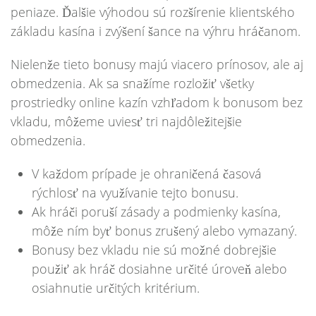
peniaze. Ďalšie výhodou sú rozšírenie klientského
základu kasína i zvýšení šance na výhru hráčanom.
Nielenže tieto bonusy majú viacero prínosov, ale aj
obmedzenia. Ak sa snažíme rozložiť všetky
prostriedky online kazín vzhľadom k bonusom bez
vkladu, môžeme uviesť tri najdôležitejšie
obmedzenia.
V každom prípade je ohraničená časová
rýchlosť na využívanie tejto bonusu.
Ak hráči poruší zásady a podmienky kasína,
môže ním byť bonus zrušený alebo vymazaný.
Bonusy bez vkladu nie sú možné dobrejšie
použiť ak hráč dosiahne určité úroveň alebo
osiahnutie určitých kritérium.