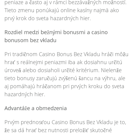
peniaze a často aj v rámci bezzávažných možností.
Tieto zmenu ponúkajú online kasíny najmä ako
prvý krok do sveta hazardných hier.
Rozdiel medzi bežnými bonusmi a casino
bonusom bez vkladu
Pri tradičnom Casino Bonus Bez Vkladu hráči môžu
hrať s reálnejmi peniazmi iba ak dosiahnu určitú
úroveň alebo dosiaholi určité kritérium. Nielenže
tieto bonusy zaručujú zvýšenú šancu na výhru, ale
aj pomáhajú hráčanom pri prvých kroku do sveta
hazardných hier.
Advantáže a obmedzenia
Prvým prednosťou Casino Bonus Bez Vkladu je to,
že sa dá hrať bez nutnosti preložiť skutočné