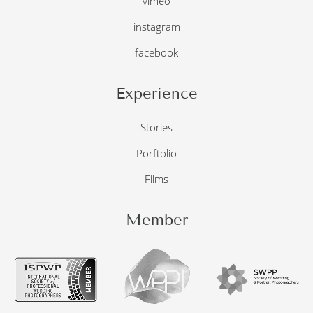
vimeo
instagram
facebook
Experience
Stories
Porftolio
Films
Member