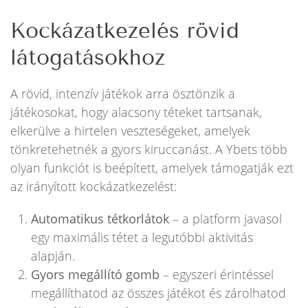
Kockázatkezelés rövid
látogatásokhoz
A rövid, intenzív játékok arra ösztönzik a
játékosokat, hogy alacsony téteket tartsanak,
elkerülve a hirtelen veszteségeket, amelyek
tönkretehetnék a gyors kiruccanást. A Ybets több
olyan funkciót is beépített, amelyek támogatják ezt
az irányított kockázatkezelést:
Automatikus tétkorlátok
– a platform javasol
egy maximális tétet a legutóbbi aktivitás
alapján.
Gyors megállító gomb
– egyszeri érintéssel
megállíthatod az összes játékot és zárolhatod