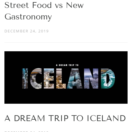
Street Food vs New
Gastronomy
DECEMBER 24, 2019
A DREAM TRIP TO ICELAND