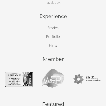
facebook
Experience
Stories
Porftolio
Films
Member
Featured