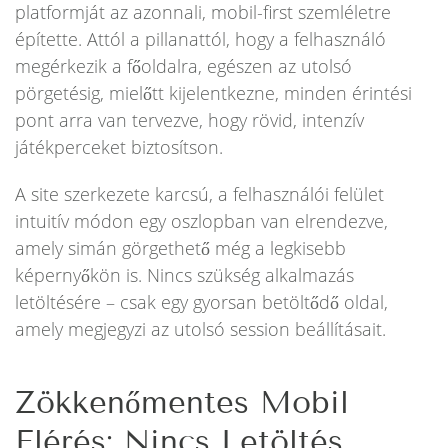
platformját az azonnali, mobil-first szemléletre
építette. Attól a pillanattól, hogy a felhasználó
megérkezik a főoldalra, egészen az utolsó
pörgetésig, mielőtt kijelentkezne, minden érintési
pont arra van tervezve, hogy rövid, intenzív
játékperceket biztosítson.
A site szerkezete karcsú, a felhasználói felület
intuitív módon egy oszlopban van elrendezve,
amely simán görgethető még a legkisebb
képernyőkön is. Nincs szükség alkalmazás
letöltésére – csak egy gyorsan betöltődő oldal,
amely megjegyzi az utolsó session beállításait.
Zökkenőmentes Mobil
Elérés: Nincs Letöltés