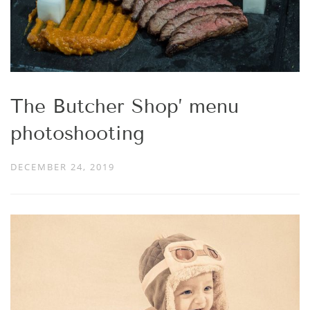
The Butcher Shop’ menu
photoshooting
DECEMBER 24, 2019