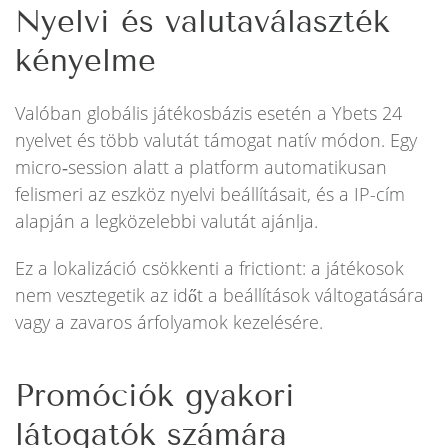
Nyelvi és valutaválaszték
kényelme
Valóban globális játékosbázis esetén a Ybets 24
nyelvet és több valutát támogat natív módon. Egy
micro‑session alatt a platform automatikusan
felismeri az eszköz nyelvi beállításait, és a IP-cím
alapján a legközelebbi valutát ajánlja.
Ez a lokalizáció csökkenti a frictiont: a játékosok
nem vesztegetik az időt a beállítások váltogatására
vagy a zavaros árfolyamok kezelésére.
Promóciók gyakori
látogatók számára