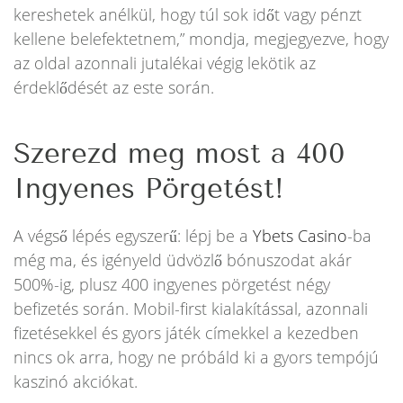
kereshetek anélkül, hogy túl sok időt vagy pénzt
kellene belefektetnem,” mondja, megjegyezve, hogy
az oldal azonnali jutalékai végig lekötik az
érdeklődését az este során.
Szerezd meg most a 400
Ingyenes Pörgetést!
A végső lépés egyszerű: lépj be a
Ybets Casino
-ba
még ma, és igényeld üdvözlő bónuszodat akár
500%-ig, plusz 400 ingyenes pörgetést négy
befizetés során. Mobil-first kialakítással, azonnali
fizetésekkel és gyors játék címekkel a kezedben
nincs ok arra, hogy ne próbáld ki a gyors tempójú
kaszinó akciókat.