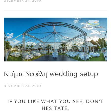
DECEMBER 24, 2019
Κτήμα Νεφέλη wedding setup
DECEMBER 24, 2019
IF YOU LIKE WHAT YOU SEE, DON'T
HESITATE,