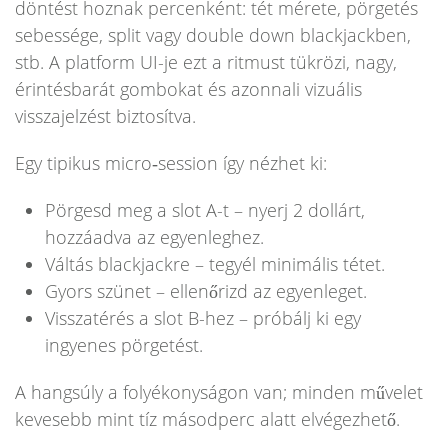
döntést hoznak percenként: tét mérete, pörgetés
sebessége, split vagy double down blackjackben,
stb. A platform UI-je ezt a ritmust tükrözi, nagy,
érintésbarát gombokat és azonnali vizuális
visszajelzést biztosítva.
Egy tipikus micro‑session így nézhet ki:
Pörgesd meg a slot A-t – nyerj 2 dollárt,
hozzáadva az egyenleghez.
Váltás blackjackre – tegyél minimális tétet.
Gyors szünet – ellenőrizd az egyenleget.
Visszatérés a slot B-hez – próbálj ki egy
ingyenes pörgetést.
A hangsúly a folyékonyságon van; minden művelet
kevesebb mint tíz másodperc alatt elvégezhető.