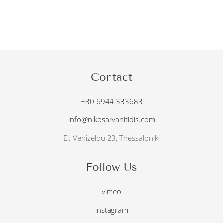
Contact
+30 6944 333683
info@nikosarvanitidis.com
El. Venizelou 23, Thessaloniki
Follow Us
vimeo
instagram