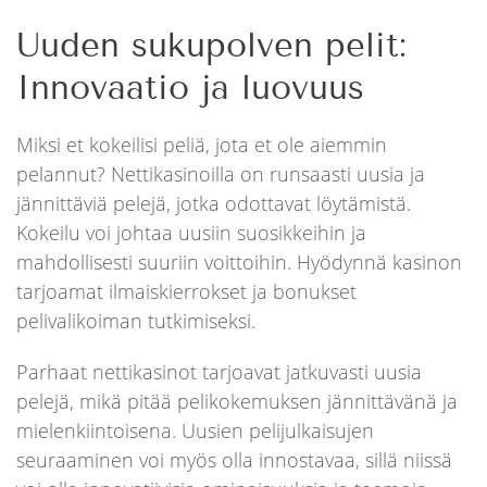
Uuden sukupolven pelit:
Innovaatio ja luovuus
Miksi et kokeilisi peliä, jota et ole aiemmin
pelannut? Nettikasinoilla on runsaasti uusia ja
jännittäviä pelejä, jotka odottavat löytämistä.
Kokeilu voi johtaa uusiin suosikkeihin ja
mahdollisesti suuriin voittoihin. Hyödynnä kasinon
tarjoamat ilmaiskierrokset ja bonukset
pelivalikoiman tutkimiseksi.
Parhaat nettikasinot tarjoavat jatkuvasti uusia
pelejä, mikä pitää pelikokemuksen jännittävänä ja
mielenkiintoisena. Uusien pelijulkaisujen
seuraaminen voi myös olla innostavaa, sillä niissä