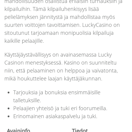
mahdollisuuden osallistua erilaisiin turnauksiin ja
kilpailuihin. Tämä kilpailuhenkisyys lisää
pelielämyksen jännitystä ja mahdollistaa myös
suurten voittojen tavoittamisen. LuckyCasino on
sitoutunut tarjoamaan monipuolisia kilpailuja
kaikille pelaajille.
Käyttäjäystävällisyys on avainasemassa Lucky
Casinon menestyksessä. Kasino on suunniteltu
niin, että pelaaminen on helppoa ja vaivatonta,
mikä houkuttelee laajan käyttäjäkunnan.
Tarjouksia ja bonuksia ensimmäisille
talletuksille.
Pelaajien yhteisö ja tuki eri foorumeilla.
Erinomainen asiakaspalvelu ja tuki.
Avaininfo
Tiedot