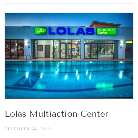
Lolas Multiaction Center
DECEMBER 24, 2019