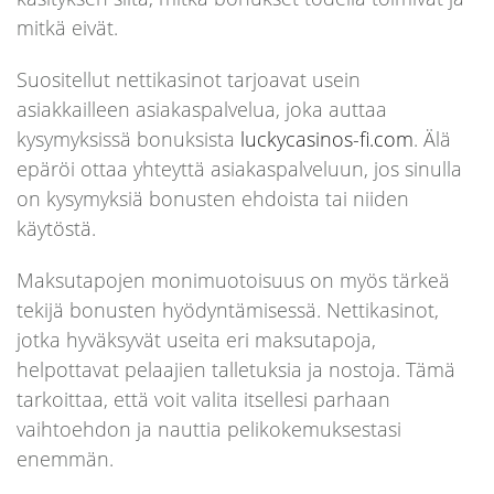
mitkä eivät.
Suositellut nettikasinot tarjoavat usein
asiakkailleen asiakaspalvelua, joka auttaa
kysymyksissä bonuksista
luckycasinos-fi.com
. Älä
epäröi ottaa yhteyttä asiakaspalveluun, jos sinulla
on kysymyksiä bonusten ehdoista tai niiden
käytöstä.
Maksutapojen monimuotoisuus on myös tärkeä
tekijä bonusten hyödyntämisessä. Nettikasinot,
jotka hyväksyvät useita eri maksutapoja,
helpottavat pelaajien talletuksia ja nostoja. Tämä
tarkoittaa, että voit valita itsellesi parhaan
vaihtoehdon ja nauttia pelikokemuksestasi
enemmän.