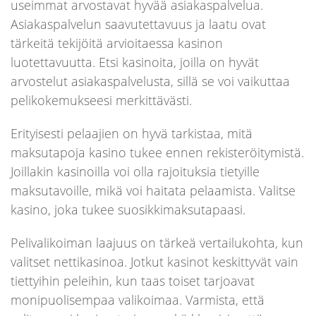
useimmat arvostavat hyvää asiakaspalvelua.
Asiakaspalvelun saavutettavuus ja laatu ovat
tärkeitä tekijöitä arvioitaessa kasinon
luotettavuutta. Etsi kasinoita, joilla on hyvät
arvostelut asiakaspalvelusta, sillä se voi vaikuttaa
pelikokemukseesi merkittävästi.
Erityisesti pelaajien on hyvä tarkistaa, mitä
maksutapoja kasino tukee ennen rekisteröitymistä.
Joillakin kasinoilla voi olla rajoituksia tietyille
maksutavoille, mikä voi haitata pelaamista. Valitse
kasino, joka tukee suosikkimaksutapaasi.
Pelivalikoiman laajuus on tärkeä vertailukohta, kun
valitset nettikasinoa. Jotkut kasinot keskittyvät vain
tiettyihin peleihin, kun taas toiset tarjoavat
monipuolisempaa valikoimaa. Varmista, että