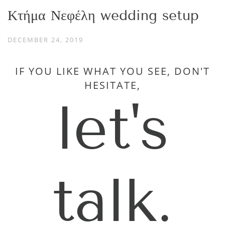
Κτήμα Νεφέλη wedding setup
DECEMBER 24, 2019
IF YOU LIKE WHAT YOU SEE, DON'T
HESITATE,
let's
talk.