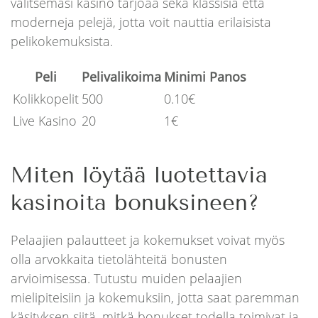
valitsemasi kasino tarjoaa sekä klassisia että
moderneja pelejä, jotta voit nauttia erilaisista
pelikokemuksista.
Peli
Pelivalikoima
Minimi Panos
Kolikkopelit
500
0.10€
Live Kasino
20
1€
Miten löytää luotettavia
kasinoita bonuksineen?
Pelaajien palautteet ja kokemukset voivat myös
olla arvokkaita tietolähteitä bonusten
arvioimisessa. Tutustu muiden pelaajien
mielipiteisiin ja kokemuksiin, jotta saat paremman
käsityksen siitä, mitkä bonukset todella toimivat ja