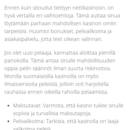
Ennen kuin sitoudut tiettyyn nettikasinoon, on
hyvä vertailla eri vaihtoehtoja. Tämä auttaa sinua
löytämään parhaan mahdollisen kasinon omiin
tarpeisiisi. Huomioi bonukset, pelivalikoima ja
asiakaspalvelu, jotta teet oikean valinnan.
Jos olet uusi pelaaja, kannattaa aloittaa pienillä
panoksilla. Tämä antaa sinulle mahdollisuuden
oppia pelin säännöt ilman suurta riskinottoa.
Monilla suomalaisilla kasinoilla on myös
ilmaisversioita peleistä, jolloin voit harjoitella
rauhassa ennen oikeilla rahoilla pelaamista.
Maksutavat: Varmista, että kasino tukee sinulle
sopivia ja turvallisia maksutapoja.
Pelivalikoima: Tarkista, että kasinolla on laaja
valikoima pelejä.