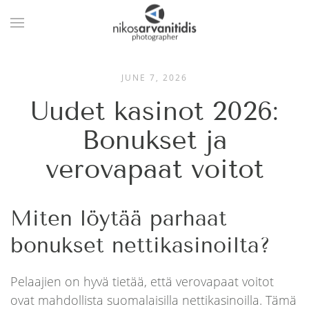
JUNE 7, 2026
Uudet kasinot 2026:
Bonukset ja
verovapaat voitot
Miten löytää parhaat
bonukset nettikasinoilta?
Pelaajien on hyvä tietää, että verovapaat voitot
ovat mahdollista suomalaisilla nettikasinoilla. Tämä