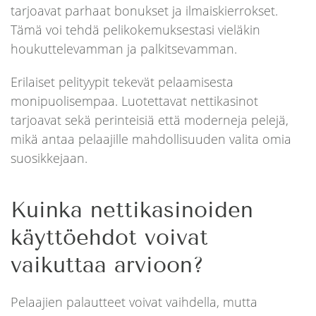
tarjoavat parhaat bonukset ja ilmaiskierrokset.
Tämä voi tehdä pelikokemuksestasi vieläkin
houkuttelevamman ja palkitsevamman.
Erilaiset pelityypit tekevät pelaamisesta
monipuolisempaa. Luotettavat nettikasinot
tarjoavat sekä perinteisiä että moderneja pelejä,
mikä antaa pelaajille mahdollisuuden valita omia
suosikkejaan.
Kuinka nettikasinoiden
käyttöehdot voivat
vaikuttaa arvioon?
Pelaajien palautteet voivat vaihdella, mutta