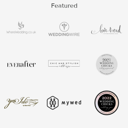
Featured