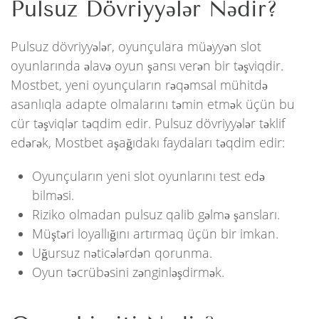
Pulsuz Dövriyyələr Nədir?
Pulsuz dövriyyələr, oyunçulara müəyyən slot
oyunlarında əlavə oyun şansı verən bir təşviqdir.
Mostbet, yeni oyunçuların rəqəmsal mühitdə
asanlıqla adapte olmalarını təmin etmək üçün bu
cür təşviqlər təqdim edir. Pulsuz dövriyyələr təklif
edərək, Mostbet aşağıdakı faydaları təqdim edir:
Oyunçuların yeni slot oyunlarını test edə
bilməsi.
Riziko olmadan pulsuz qalib gəlmə şansları.
Müştəri loyallığını artırmaq üçün bir imkan.
Uğursuz nəticələrdən qorunma.
Oyun təcrübəsini zənginləşdirmək.