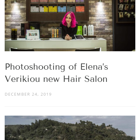
Photoshooting of Elena’s
Verikiou new Hair Salon
DECEMBER 24, 2019