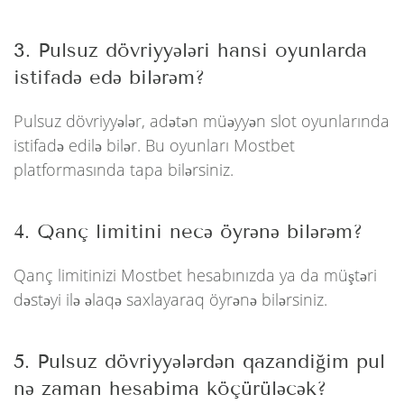
3. Pulsuz dövriyyələri hansı oyunlarda
istifadə edə bilərəm?
Pulsuz dövriyyələr, adətən müəyyən slot oyunlarında
istifadə edilə bilər. Bu oyunları Mostbet
platformasında tapa bilərsiniz.
4. Qanç limitini necə öyrənə bilərəm?
Qanç limitinizi Mostbet hesabınızda ya da müştəri
dəstəyi ilə əlaqə saxlayaraq öyrənə bilərsiniz.
5. Pulsuz dövriyyələrdən qazandığım pul
nə zaman hesabıma köçürüləcək?