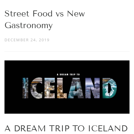
Street Food vs New
Gastronomy
DECEMBER 24, 2019
A DREAM TRIP TO ICELAND