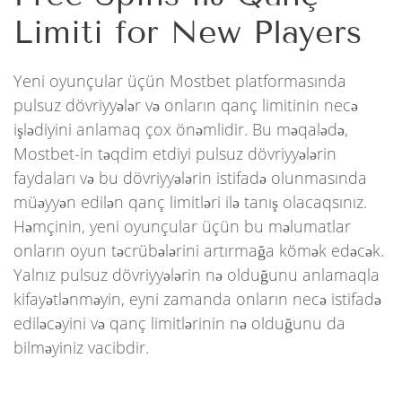
Limiti for New Players
Yeni oyunçular üçün Mostbet platformasında
pulsuz dövriyyələr və onların qanç limitinin necə
işlədiyini anlamaq çox önəmlidir. Bu məqalədə,
Mostbet-in təqdim etdiyi pulsuz dövriyyələrin
faydaları və bu dövriyyələrin istifadə olunmasında
müəyyən edilən qanç limitləri ilə tanış olacaqsınız.
Həmçinin, yeni oyunçular üçün bu məlumatlar
onların oyun təcrübələrini artırmağa kömək edəcək.
Yalnız pulsuz dövriyyələrin nə olduğunu anlamaqla
kifayətlənməyin, eyni zamanda onların necə istifadə
ediləcəyini və qanç limitlərinin nə olduğunu da
bilməyiniz vacibdir.