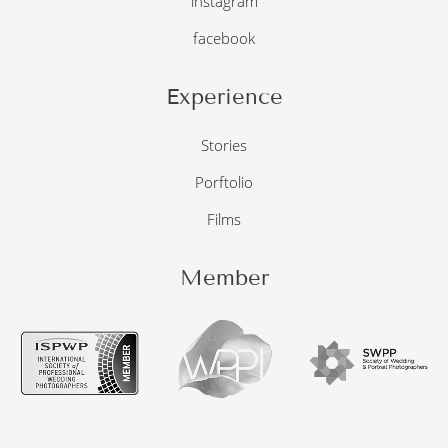
instagram
facebook
Experience
Stories
Porftolio
Films
Member