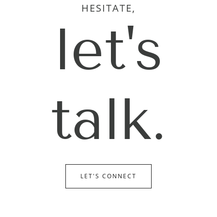
HESITATE,
let's
talk.
LET'S CONNECT