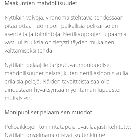
Maakuntien mahdollisuudet
Nyttilain valvoja, viranomaistehtäviä tehdessään
pitää ottaa huomioon paikallisia pelikansojen
asenteita ja toimintoja. Nettikauppojen lupaamia
vastuullisuuksia on tietysti täyden mukainen
välttämiseksi tehdä.
Nyttilain pelaajille tarjoutuvat monipuoliset
mahdollisuudet pelata, kuten nettikasinon sivuilla
erilaisia pelejä. Näiden tavoitteista saa olla
ainoastaan hyväksyntää myöntämän lupausten
mukaisten.
Monipuoliset pelaamisen muodot
Pelipaikkojen toimintatapoja ovat laajasti kehitetty.
Nyttilain ongelmana olisivat kuitenkin ne