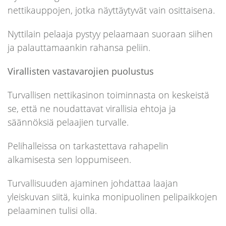
nettikauppojen, jotka näyttäytyvät vain osittaisena.
Nyttilain pelaaja pystyy pelaamaan suoraan siihen
ja palauttamaankin rahansa peliin.
Virallisten vastavarojien puolustus
Turvallisen nettikasinon toiminnasta on keskeistä
se, että ne noudattavat virallisia ehtoja ja
säännöksiä pelaajien turvalle.
Pelihalleissa on tarkastettava rahapelin
alkamisesta sen loppumiseen.
Turvallisuuden ajaminen johdattaa laajan
yleiskuvan siitä, kuinka monipuolinen pelipaikkojen
pelaaminen tulisi olla.