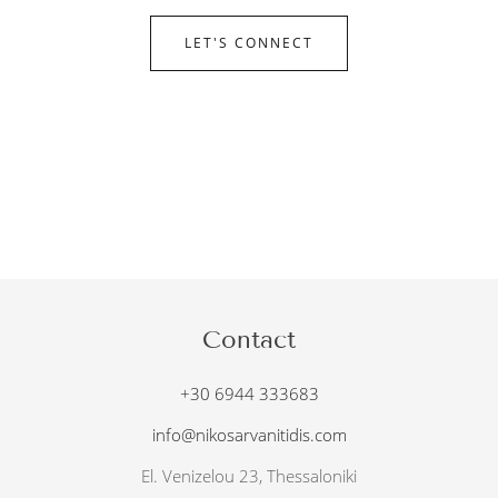
LET'S CONNECT
Contact
+30 6944 333683
info@nikosarvanitidis.com
El. Venizelou 23, Thessaloniki