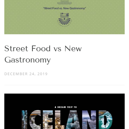
Street Food vs New
Gastronomy
DECEMBER 24, 2019