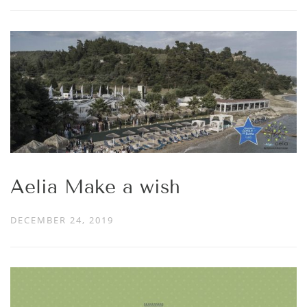
Aelia Make a wish
DECEMBER 24, 2019