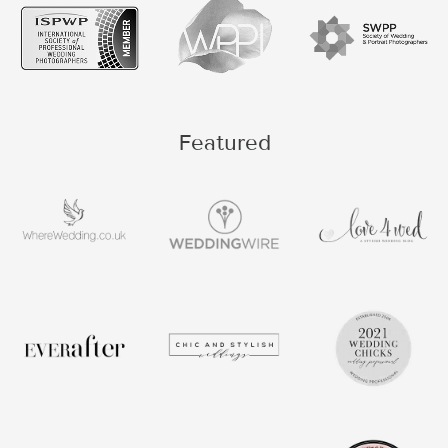
Featured