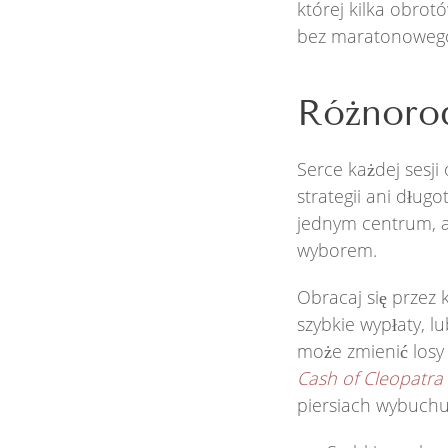
której kilka obrot
bez maratonowego
Różnorod
Serce każdej sesji
strategii ani długo
jednym centrum, al
wyborem.
Obracaj się przez k
szybkie wypłaty, 
może zmienić losy 
Cash of Cleopatra
piersiach wybuchu