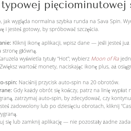
 typowej pięciominutowej 
o, jak wygląda normalna szybka runda na Sava Spin. Wy
wę i jesteś gotowy, by spróbować szczęścia.
anie:
Kliknij ikonę aplikacji, wpisz dane — jeśli jesteś j
a stronę główną.
aruzela wyświetla tytuły “Hot”; wybierz
Moon of Ra
jedn
Zwiększ wartość monety, naciskając ikonę plus, aż osiągn
o‑spin:
Naciśnij przycisk auto‑spin na 20 obrotów.
rane:
Gdy każdy obrót się kończy, patrz na linię wypłat na
ygraną, zatrzymaj auto‑spin, by zdecydować, czy kontyn
steś zadowolony lub po dziesięciu obrotach, kliknij “Cas
ygraną.
j się lub zamknij aplikację — nie pozostały żadne zad