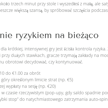
około trzech minut przy stole i wyszedłeś z małą, ale sa
jeszcze większą szansą, by spróbować szczęścia podczas
nie ryzykiem na bieżąco
la krótkiej, intensywnej gry jest ścisła kontrola ryzyka.
 przy dużych stawkach, gracze trzymają zakłady na m
mu obrotowi decydować, czy kontynuować.
10 do €1.00 za obrót
góry określonym limicie strat (np. €5)
ej wypłaty na sesję (np. €20)
ie w czasie rzeczywistym (pop-upy, gdy saldo spadnie po
ybki stop” do natychmiastowego zatrzymania auto‑spin