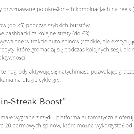
 przyznawane po określonych kombinacjach na reels (n
ów (do x5) podczas szybkich burstów
 cashbacki za kolejne straty (do €3)
wyzwalane w trakcie auto‑spinów (rzadkie, ale ekscytują
edyty, które gromadzą się podczas kolejnych sesji, ale 
aktywności
e te nagrody aktywują się natychmiast, pozwalając grac
kania na długie cykle gry.
in‑Streak Boost”
trzy małe wygrane z rzędu, platforma automatycznie oferu
we 20 darmowych spinów, które można wykorzystać od 