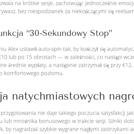
zwala na krótkie sesje, zachowując jednocześnie emocje
ygrywasz, bez niespodzianek za niekończącymi się reelsam
Funkcja “30‑Sekundowy Stop”
iu Alex ustawił auto‑spin tak, by kończył się automaty
10 lub po 15 obrotach — w zależności, co nastąpi wcześ
olejne średnie wypłaty, a następnie zatrzymał się przy €12
go komfortowego poziomu.
ja natychmiastowych nagr
rzygotowania nie daje takiego poczucia satysfakcji jak 
lub mnożnika bonusowego w trakcie sesji. Silniki slot
k, by nagradzać szybkie wygrane nagłymi zastrzykami a