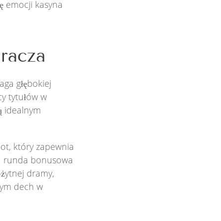
nę emocji kasyna
gracza
aga głębokiej
cy tytułów w
są idealnym
ot, który zapewnia
na runda bonusowa
ożytnej dramy,
ącym dech w