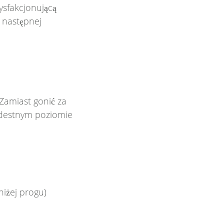
tysfakcjonującą
 następnej
 Zamiast gonić za
odestnym poziomie
niżej progu)