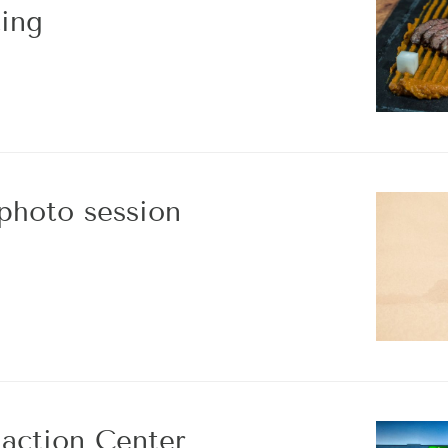
ing
 photo session
iaction Center