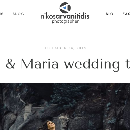
MS
BLOG
BIO
FA
DECEMBER 24, 2019
 & Maria wedding t