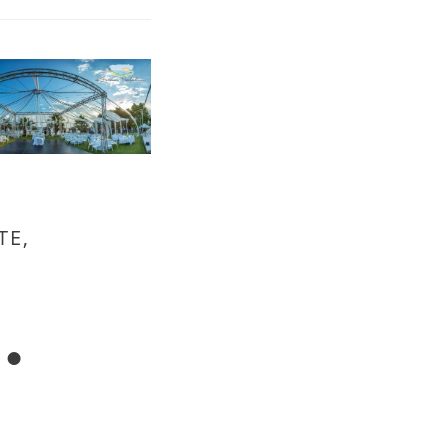
TE,
.