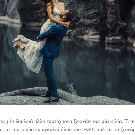
άς μία δουλειά αλλά ταυτόχρονα ξεκινάει και μία φιλία. Τι π
ει με μια τεράστια αγκαλιά όλου του team μαζί με το ζευγά