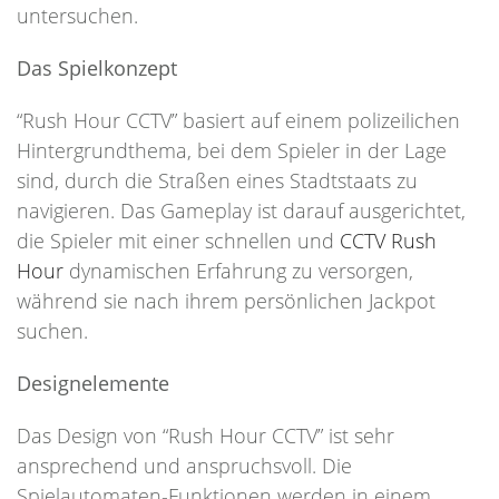
untersuchen.
Das Spielkonzept
“Rush Hour CCTV” basiert auf einem polizeilichen
Hintergrundthema, bei dem Spieler in der Lage
sind, durch die Straßen eines Stadtstaats zu
navigieren. Das Gameplay ist darauf ausgerichtet,
die Spieler mit einer schnellen und
CCTV Rush
Hour
dynamischen Erfahrung zu versorgen,
während sie nach ihrem persönlichen Jackpot
suchen.
Designelemente
Das Design von “Rush Hour CCTV” ist sehr
ansprechend und anspruchsvoll. Die
Spielautomaten-Funktionen werden in einem