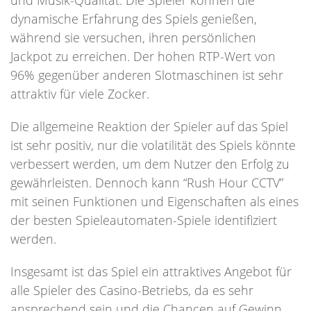
und Musik-Qualität. Die Spieler können die
dynamische Erfahrung des Spiels genießen,
während sie versuchen, ihren persönlichen
Jackpot zu erreichen. Der hohen RTP-Wert von
96% gegenüber anderen Slotmaschinen ist sehr
attraktiv für viele Zocker.
Die allgemeine Reaktion der Spieler auf das Spiel
ist sehr positiv, nur die volatilität des Spiels könnte
verbessert werden, um dem Nutzer den Erfolg zu
gewährleisten. Dennoch kann “Rush Hour CCTV”
mit seinen Funktionen und Eigenschaften als eines
der besten Spieleautomaten-Spiele identifiziert
werden.
Insgesamt ist das Spiel ein attraktives Angebot für
alle Spieler des Casino-Betriebs, da es sehr
ansprechend sein und die Chancen auf Gewinn