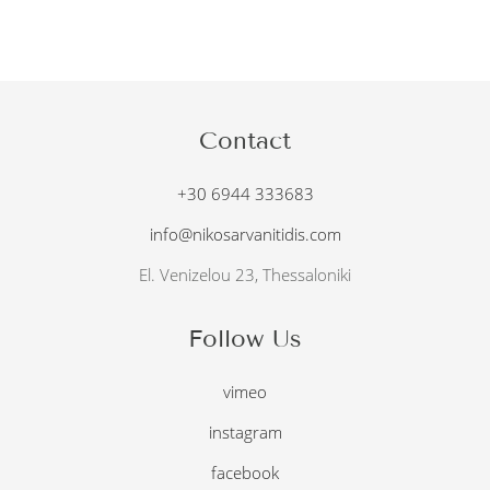
Contact
+30 6944 333683
info@nikosarvanitidis.com
El. Venizelou 23, Thessaloniki
Follow Us
vimeo
instagram
facebook