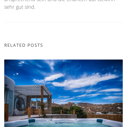
sehr gut sind.
RELATED POSTS