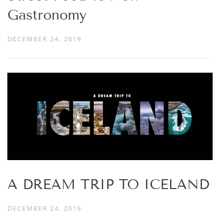
Gastronomy
DECEMBER 24, 2019
A DREAM TRIP TO ICELAND
DECEMBER 24, 2019