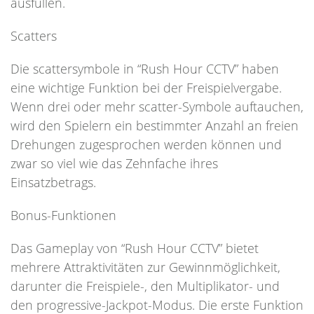
ausfüllen.
Scatters
Die scattersymbole in “Rush Hour CCTV” haben
eine wichtige Funktion bei der Freispielvergabe.
Wenn drei oder mehr scatter-Symbole auftauchen,
wird den Spielern ein bestimmter Anzahl an freien
Drehungen zugesprochen werden können und
zwar so viel wie das Zehnfache ihres
Einsatzbetrags.
Bonus-Funktionen
Das Gameplay von “Rush Hour CCTV” bietet
mehrere Attraktivitäten zur Gewinnmöglichkeit,
darunter die Freispiele-, den Multiplikator- und
den progressive-Jackpot-Modus. Die erste Funktion