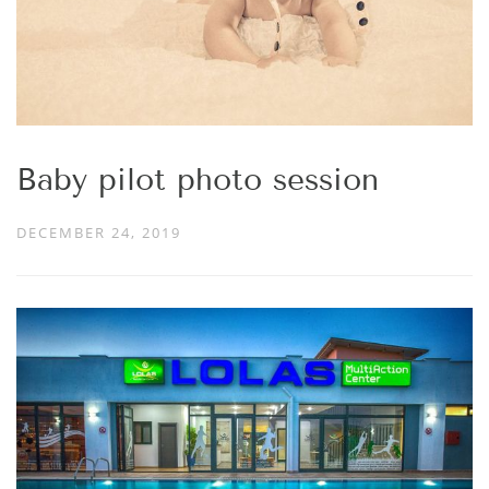
Baby pilot photo session
DECEMBER 24, 2019