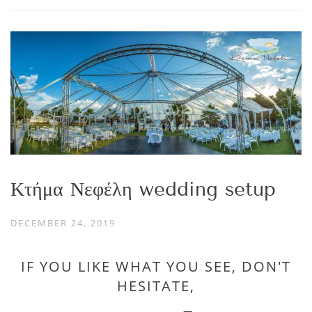
Κτήμα Νεφέλη wedding setup
DECEMBER 24, 2019
IF YOU LIKE WHAT YOU SEE, DON'T
HESITATE,