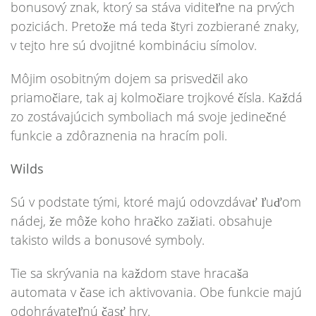
bonusový znak, ktorý sa stáva viditeľne na prvých
poziciách. Pretože má teda štyri zozbierané znaky,
v tejto hre sú dvojitné kombináciu símolov.
Môjim osobitným dojem sa prisvedčil ako
priamočiare, tak aj kolmočiare trojkové čísla. Každá
zo zostávajúcich symboliach má svoje jedinečné
funkcie a zdôraznenia na hracím poli.
Wilds
Sú v podstate tými, ktoré majú odovzdávať ľuďom
nádej, že môže koho hračko zažiati. obsahuje
takisto wilds a bonusové symboly.
Tie sa skrývania na každom stave hracaša
automata v čase ich aktivovania. Obe funkcie majú
odohrávateľnú časť hry.