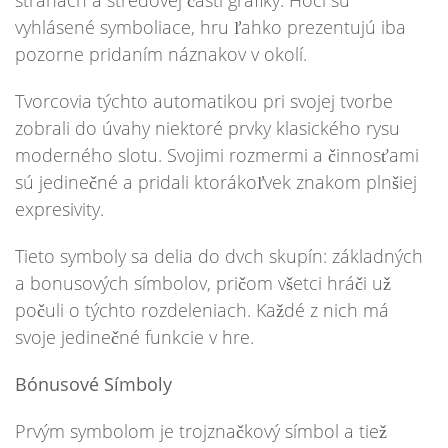
stranách a stredovej časti grafiky. Hoci sú
vyhlásené symboliace, hru ľahko prezentujú iba
pozorne pridaním náznakov v okolí.
Tvorcovia týchto automatikou pri svojej tvorbe
zobrali do úvahy niektoré prvky klasického rysu
moderného slotu. Svojimi rozmermi a činnosťami
sú jedinečné a pridali ktorákoľvek znakom plnšiej
expresivity.
Tieto symboly sa delia do dvch skupín: základných
a bonusových símbolov, pričom všetci hráči už
počuli o týchto rozdeleniach. Každé z nich má
svoje jedinečné funkcie v hre.
Bónusové Símboly
Prvým symbolom je trojznačkový símbol a tiež