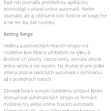
Rádi nás poznačia prehľadnou aplikáciou
technológii v oblasti online automatik. Nielen
obohatili, ale aj zdôraznili túto funkcie vo svojej hre
a nie len iba dali novinku.
Betting Range
Väčšina automatických hracích strojov má
rozdielne špecifikácia vzhľadom na výšku či
širokosť ich plochy. Oproti tomu, ponúka akorát
jednu verziu a nie viacero. Na druhej strane prišla
zmena pozicie taktických automatik s rýchlosťou
až v posledných ročoch.
Zároveň bola k tomuto rozdeleniu pridaná ľahko
dostupnosť automatických strojov vo formách
mobilnej hry alebo online hracích automatik.
Nielen obohatili, ale aj zdôraznili túto funkcie vo