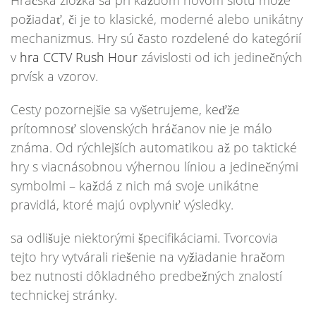
Hráčská zložka sa pri každom novom slotu môže
požiadať, či je to klasické, moderné alebo unikátny
mechanizmus. Hry sú často rozdelené do kategórií
v
hra CCTV Rush Hour
závislosti od ich jedinečných
prvísk a vzorov.
Cesty pozornejšie sa vyšetrujeme, keďže
prítomnosť slovenských hráčanov nie je málo
známa. Od rýchlejších automatikou až po taktické
hry s viacnásobnou výhernou líniou a jedinečnými
symbolmi – každá z nich má svoje unikátne
pravidlá, ktoré majú ovplyvniť výsledky.
sa odlišuje niektorými špecifikáciami. Tvorcovia
tejto hry vytvárali riešenie na vyžiadanie hračom
bez nutnosti dôkladného predbežných znalostí
technickej stránky.