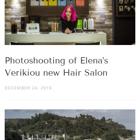
Photoshooting of Elena’s
Verikiou new Hair Salon
DECEMBER 24, 2019