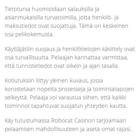
Tietoturva huomioidaan salauksilla ja
asianmukaisilla turvatoimilla, jotta henkilö- ja
maksutiedot ovat suojattuja. Tämä on keskeinen
osa pelikokemusta.
Käyttäjätilin suojaus ja henkilötietojen käsittely ovat
osa turvallisuutta. Pelaajan kannattaa varmistaa,
että tunnistetiedot ovat oikein ja ajan tasalla.
Kotiutuksiin liittyy yleinen kuvaus, jossa
korostetaan nopeita prosesseja ja toimintatapojen
selkeyttä. Pelaaja voi varautua siihen, että kaikki
toiminnot tapahtuvat suojatun yhteyden kautta.
Käy tutustumassa Robocat Casinon tarjoamaan
pelaamisen mahdollisuuteen ja aseta omat rajasi.