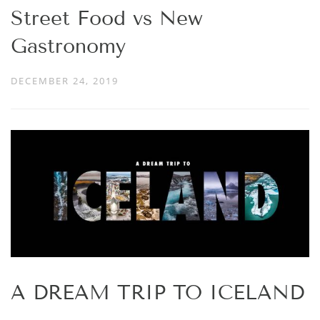
Street Food vs New
Gastronomy
DECEMBER 24, 2019
A DREAM TRIP TO ICELAND