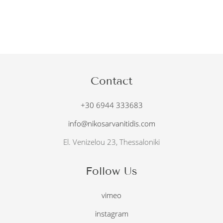
Contact
+30 6944 333683
info@nikosarvanitidis.com
El. Venizelou 23, Thessaloniki
Follow Us
vimeo
instagram