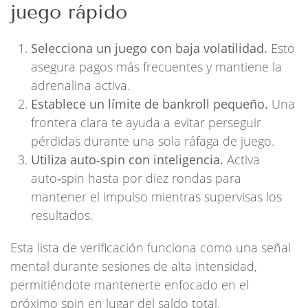
juego rápido
Selecciona un juego con baja volatilidad.
Esto
asegura pagos más frecuentes y mantiene la
adrenalina activa.
Establece un límite de bankroll pequeño.
Una
frontera clara te ayuda a evitar perseguir
pérdidas durante una sola ráfaga de juego.
Utiliza auto‑spin con inteligencia.
Activa
auto‑spin hasta por diez rondas para
mantener el impulso mientras supervisas los
resultados.
Esta lista de verificación funciona como una señal
mental durante sesiones de alta intensidad,
permitiéndote mantenerte enfocado en el
próximo spin en lugar del saldo total.