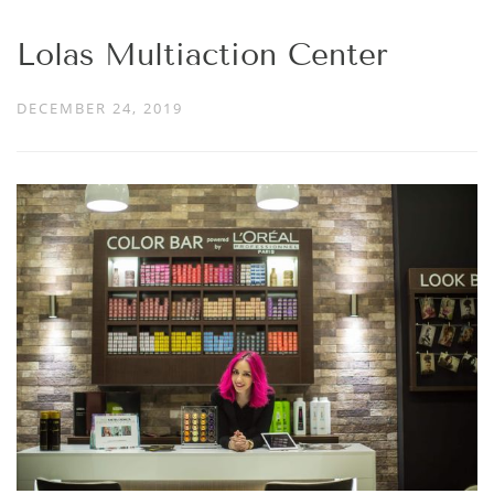
Lolas Multiaction Center
DECEMBER 24, 2019