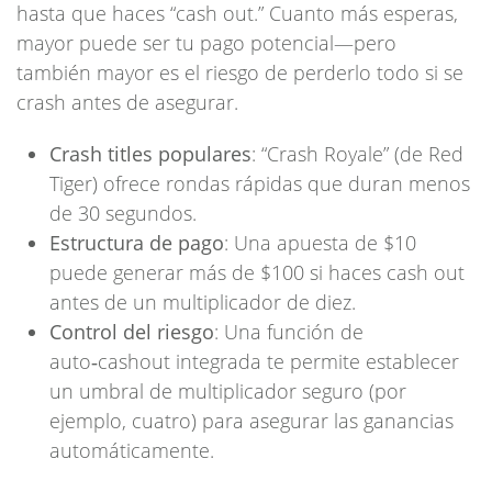
hasta que haces “cash out.” Cuanto más esperas,
mayor puede ser tu pago potencial—pero
también mayor es el riesgo de perderlo todo si se
crash antes de asegurar.
Crash titles populares
: “Crash Royale” (de Red
Tiger) ofrece rondas rápidas que duran menos
de 30 segundos.
Estructura de pago
: Una apuesta de $10
puede generar más de $100 si haces cash out
antes de un multiplicador de diez.
Control del riesgo
: Una función de
auto‑cashout integrada te permite establecer
un umbral de multiplicador seguro (por
ejemplo, cuatro) para asegurar las ganancias
automáticamente.