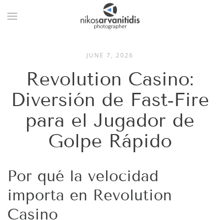
JUNE 7, 2026
Revolution Casino:
Diversión de Fast‑Fire
para el Jugador de
Golpe Rápido
Por qué la velocidad
importa en Revolution
Casino