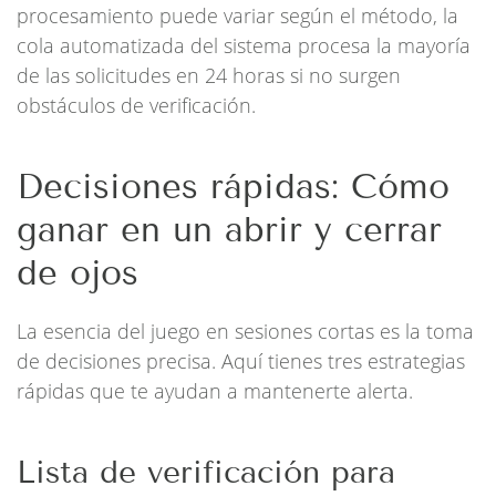
procesamiento puede variar según el método, la
cola automatizada del sistema procesa la mayoría
de las solicitudes en 24 horas si no surgen
obstáculos de verificación.
Decisiones rápidas: Cómo
ganar en un abrir y cerrar
de ojos
La esencia del juego en sesiones cortas es la toma
de decisiones precisa. Aquí tienes tres estrategias
rápidas que te ayudan a mantenerte alerta.
Lista de verificación para