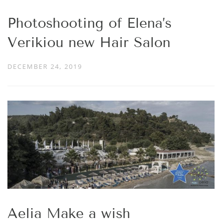
Photoshooting of Elena’s
Verikiou new Hair Salon
DECEMBER 24, 2019
Aelia Make a wish