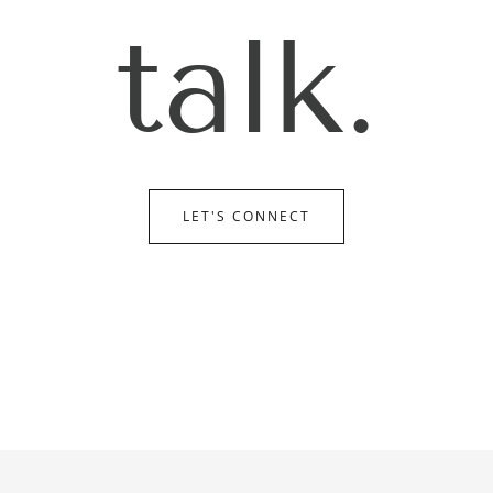
talk.
LET'S CONNECT