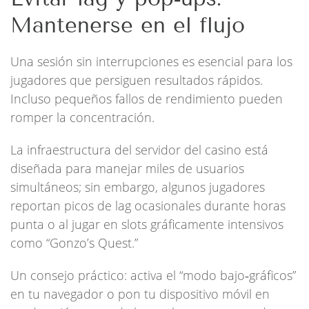
Mantenerse en el flujo
Una sesión sin interrupciones es esencial para los
jugadores que persiguen resultados rápidos.
Incluso pequeños fallos de rendimiento pueden
romper la concentración.
La infraestructura del servidor del casino está
diseñada para manejar miles de usuarios
simultáneos; sin embargo, algunos jugadores
reportan picos de lag ocasionales durante horas
punta o al jugar en slots gráficamente intensivos
como “Gonzo’s Quest.”
Un consejo práctico: activa el “modo bajo‑gráficos”
en tu navegador o pon tu dispositivo móvil en