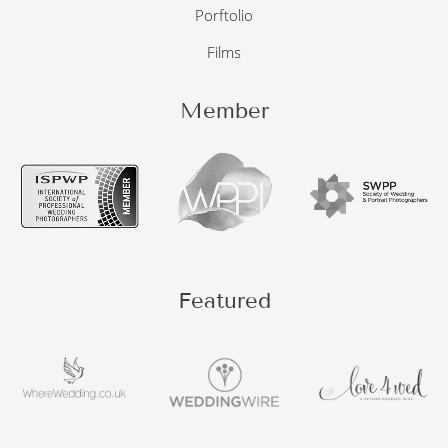
Porftolio
Films
Member
Featured