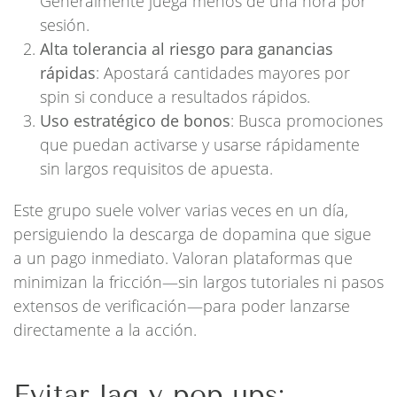
Generalmente juega menos de una hora por
sesión.
Alta tolerancia al riesgo para ganancias
rápidas
: Apostará cantidades mayores por
spin si conduce a resultados rápidos.
Uso estratégico de bonos
: Busca promociones
que puedan activarse y usarse rápidamente
sin largos requisitos de apuesta.
Este grupo suele volver varias veces en un día,
persiguiendo la descarga de dopamina que sigue
a un pago inmediato. Valoran plataformas que
minimizan la fricción—sin largos tutoriales ni pasos
extensos de verificación—para poder lanzarse
directamente a la acción.
Evitar lag y pop‑ups: