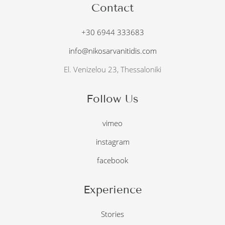
Contact
+30 6944 333683
info@nikosarvanitidis.com
El. Venizelou 23, Thessaloniki
Follow Us
vimeo
instagram
facebook
Experience
Stories