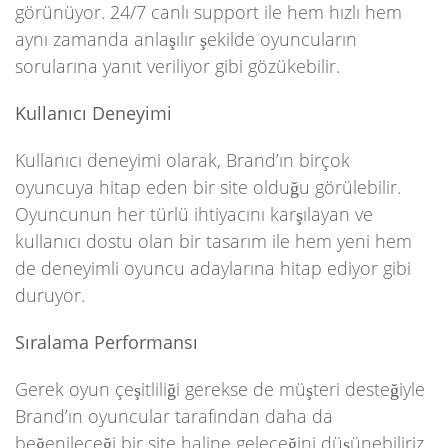
görünüyor. 24/7 canlı support ile hem hızlı hem
aynı zamanda anlaşılır şekilde oyuncuların
sorularına yanıt veriliyor gibi gözükebilir.
Kullanıcı Deneyimi
Kullanıcı deneyimi olarak, Brand’ın birçok
oyuncuya hitap eden bir site olduğu görülebilir.
Oyuncunun her türlü ihtiyacını karşılayan ve
kullanıcı dostu olan bir tasarım ile hem yeni hem
de deneyimli oyuncu adaylarına hitap ediyor gibi
duruyor.
Sıralama Performansı
Gerek oyun çeşitliliği gerekse de müşteri desteğiyle
Brand’ın oyuncular tarafından daha da
beğenileceği bir site haline geleceğini düşünebiliriz.