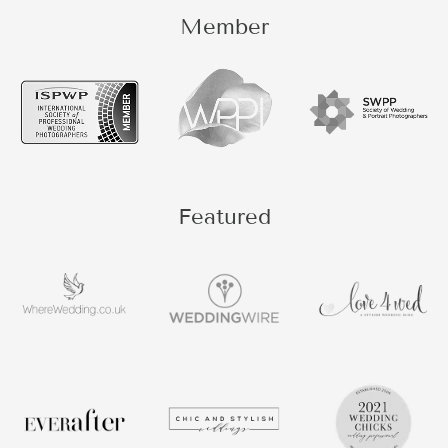
Member
Featured