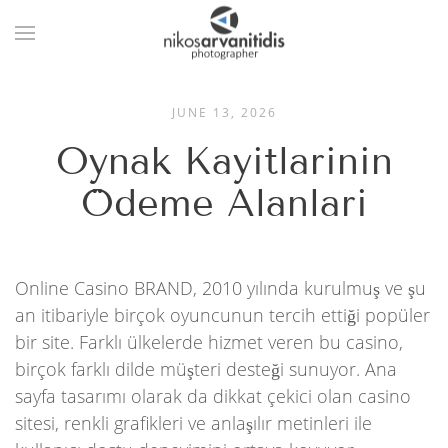
JUNE 13, 2026
Oynak Kayıtlarının
Ödeme Alanları
Online Casino BRAND, 2010 yılında kurulmuş ve şu
an itibariyle birçok oyuncunun tercih ettiği popüler
bir site. Farklı ülkelerde hizmet veren bu casino,
birçok farklı dilde müşteri desteği sunuyor. Ana
sayfa tasarımı olarak da dikkat çekici olan casino
sitesi, renkli grafikleri ve anlaşılır metinleri ile