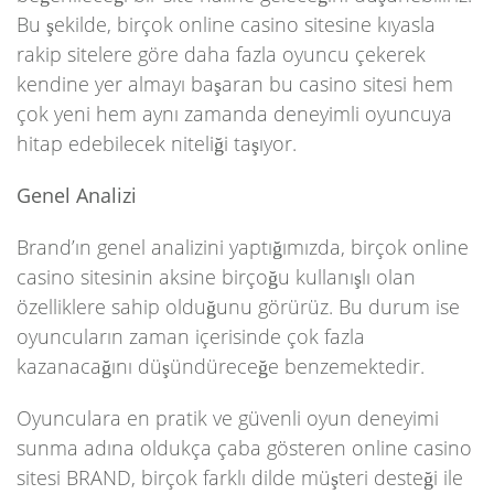
Bu şekilde, birçok online casino sitesine kıyasla
rakip sitelere göre daha fazla oyuncu çekerek
kendine yer almayı başaran bu casino sitesi hem
çok yeni hem aynı zamanda deneyimli oyuncuya
hitap edebilecek niteliği taşıyor.
Genel Analizi
Brand’ın genel analizini yaptığımızda, birçok online
casino sitesinin aksine birçoğu kullanışlı olan
özelliklere sahip olduğunu görürüz. Bu durum ise
oyuncuların zaman içerisinde çok fazla
kazanacağını düşündüreceğe benzemektedir.
Oyunculara en pratik ve güvenli oyun deneyimi
sunma adına oldukça çaba gösteren online casino
sitesi BRAND, birçok farklı dilde müşteri desteği ile