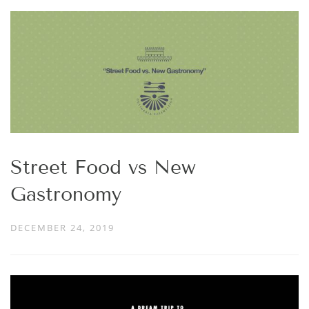
Street Food vs New
Gastronomy
DECEMBER 24, 2019