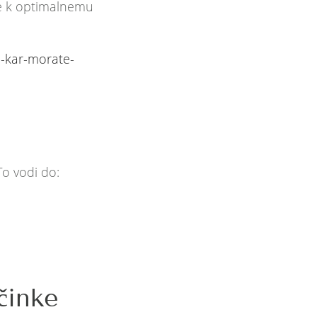
ore k optimalnemu
e-kar-morate-
To vodi do:
činke