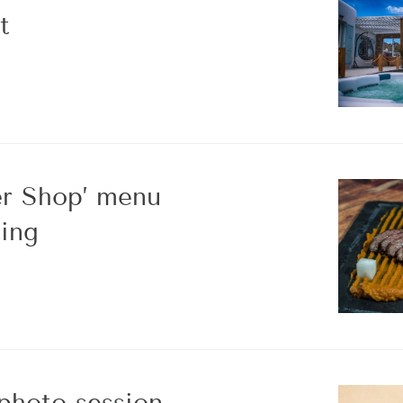
t
r Shop’ menu
ing
 photo session