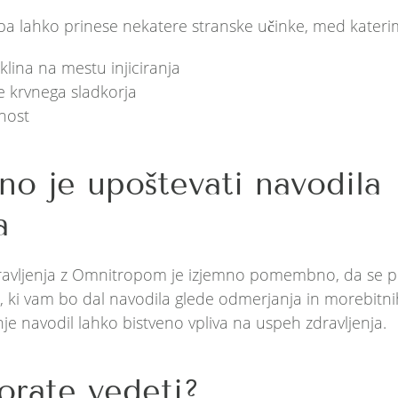
 lahko prinese nekatere stranske učinke, med katerim
klina na mestu injiciranja
je krvnega sladkorja
nost
 je upoštevati navodila
a
avljenja z Omnitropom je izjemno pomembno, da se po
 ki vam bo dal navodila glede odmerjanja in morebitni
je navodil lahko bistveno vpliva na uspeh zdravljenja.
orate vedeti?