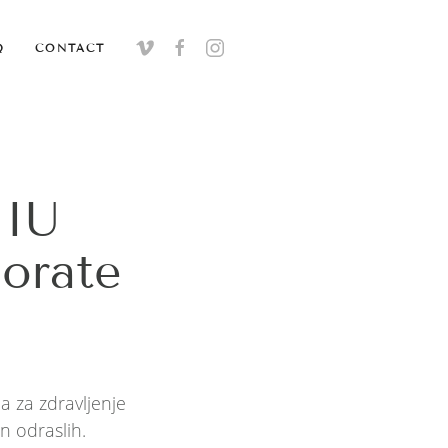
Q
CONTACT
 IU
morate
a za zdravljenje
n odraslih.