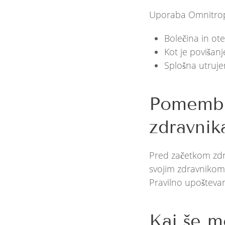
Uporaba Omnitropa
Bolečina in ote
Kot je povišan
Splošna utruje
Pomembno
zdravnik
Pred začetkom zdr
svojim zdravnikom,
Pravilno upoštevan
Kaj še m