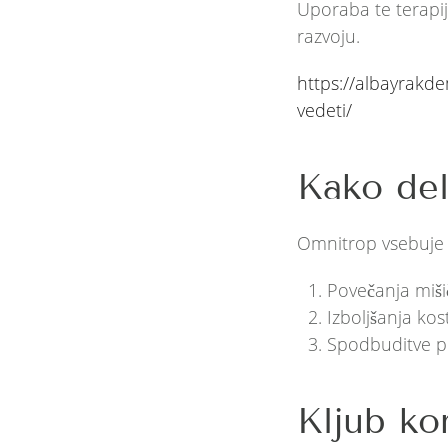
Uporaba te terapij
razvoju.
https://albayrakde
vedeti/
Kako de
Omnitrop vsebuje r
Povečanja miš
Izboljšanja ko
Spodbuditve 
Kljub ko