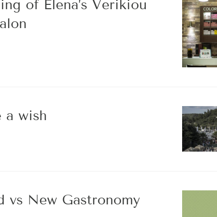
ing of Elena’s Verikiou
alon
 a wish
od vs New Gastronomy