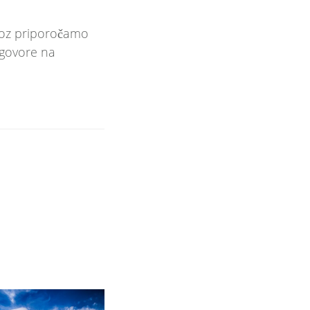
ndoz priporočamo
dgovore na