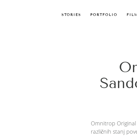
STORIES
PORTFOLIO
FIL
Om
Sando
Omnitrop Original 
različnih stanj po