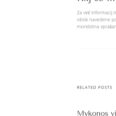
Za več informacij
obisk navedene pov
morebitna vprašan
RELATED POSTS
Mykonos vil