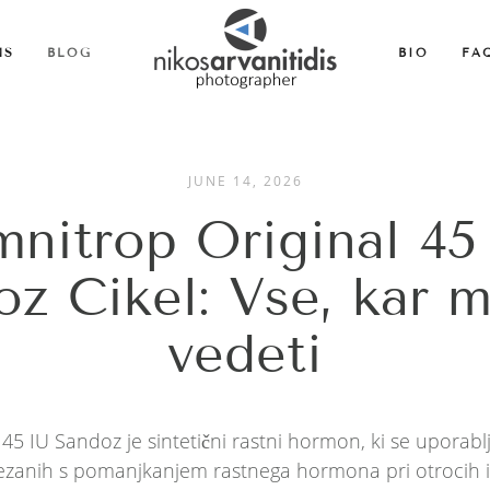
MS
BLOG
BIO
FA
JUNE 14, 2026
nitrop Original 45
z Cikel: Vse, kar 
vedeti
45 IU Sandoz je sintetični rastni hormon, ki se uporablj
vezanih s pomanjkanjem rastnega hormona pri otrocih i