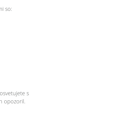
i so:
svetujete s
h opozoril.