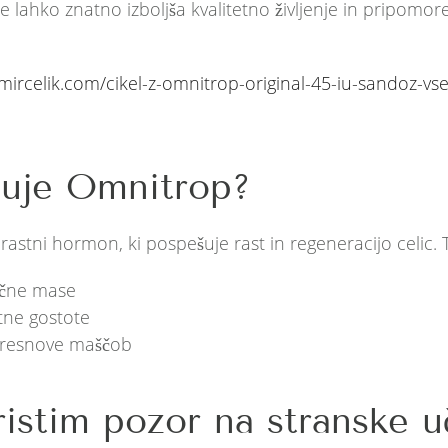
e lahko znatno izboljša kvalitetno življenje in pripom
mircelik.com/cikel-z-omnitrop-original-45-iu-sandoz-vs
luje Omnitrop?
astni hormon, ki pospešuje rast in regeneracijo celic. 
ične mase
stne gostote
presnove maščob
ristim pozor na stranske u