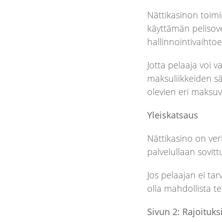
Nättikasinon toimi
käyttämän pelisove
hallinnointivaihto
Jotta pelaaja voi v
maksuliikkeiden sä
olevien eri maksuv
Yleiskatsaus
Nättikasino on verk
palvelullaan sovit
Jos pelaajan ei t
olla mahdollista te
Sivun 2: Rajoituksi