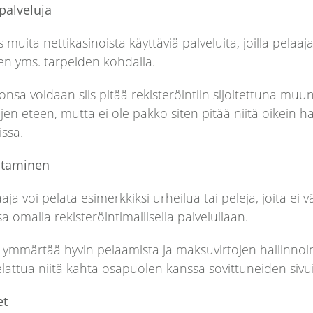
palveluja
ita nettikasinoista käyttäviä palveluita, joilla pelaaja 
jen yms. tarpeiden kohdalla.
onsa voidaan siis pitää rekisteröintiin sijoitettuna mu
n eteen, mutta ei ole pakko siten pitää niitä oikein ha
issa.
ltaminen
aaja voi pelata esimerkkiksi urheilua tai peleja, joita ei 
a omalla rekisteröintimallisella palvelullaan.
is ymmärtää hyvin pelaamista ja maksuvirtojen hallinnoint
elattua niitä kahta osapuolen kanssa sovittuneiden sivui
et