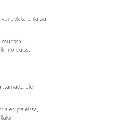
voi pelata erilaisia
un muassa
llinnoiduissa
välttämättä ole
ia eri peleissä,
llakin.