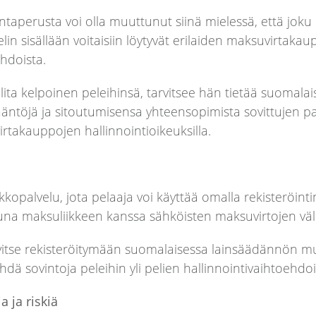
ntaperusta voi olla muuttunut siinä mielessä, että joku
lin sisällään voitaisiin löytyvät erilaiden maksuvirtaka
ehdoista.
alita kelpoinen peleihinsä, tarvitsee hän tietää suomalai
äntöjä ja sitoutumisensa yhteensopimista sovittujen pa
irtakauppojen hallinnointioikeuksilla.
kopalvelu, jota pelaaja voi käyttää omalla rekisteröintim
tuna maksuliikkeen kanssa sähköisten maksuvirtojen väl
arvitse rekisteröitymään suomalaisessa lainsäädännön 
hdä sovintoja peleihin yli pelien hallinnointivaihtoehdoil
a ja riskiä