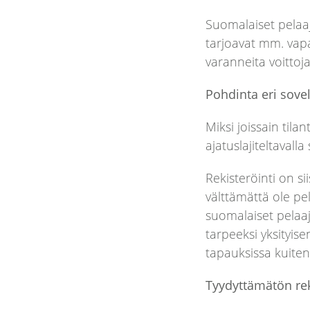
Suomalaiset pelaaja
tarjoavat mm. vap
varanneita voittoja
Pohdinta eri sove
Miksi joissain tila
ajatuslajiteltavall
Rekisteröinti on s
välttämättä ole pel
suomalaiset pelaaj
tarpeeksi yksityise
tapauksissa kuiten
Tyydyttämätön re