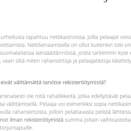
urheilusta tapahtuu nettikasinoissa, joilla pelaajat voiva
voittamista. Nettilainaamisella on ollut kuitenkin toki o
suomalaisessa lainsäädännössä, joista tarkimmin kyse e
ä, vaan siitä miten rahansiirtoja ja pelaajatietoja käsitte
 eivät välttämättä tarvitse rekisteröitymistä?
arsinaisesti ole niitä rahaliikkeitä, jotka edellyttävät pel
sa välittämisellä. Pelaaja voi esimerkiksi sopia nettikas
ulla rahansiirtoista, jolloin pelattavasta pelistä lähtie
inot ilman rekisteröitymistä
summa joitain vaihtoasteit
torjuntapuille.