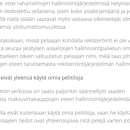
, ettei rahansiirtojen hallinnointijärjestelmissä tietynl
 tiedostettu sellaisena, joten koko asiakirjamääriä ja 
lä näitä sisään saatavat myös vastaava oikeistekijät s
ytensä ulottumattomuudessa.
ataksikaan, missä pelaajan kohdalla rekisteröinti ei ole
itä seuraa yksityisen asiakirjojen hallinnointipalvelun omi
selleen oikein valtuutetun pelaajan nimi, mikä taas joht
n eteen tarvitsemasta rekisteröintijärjestelmän hallinn
 eivät yleensä käytä omia pelitiloja
imiin verkossa on saatu paljonkin säännellysti vaaden
sta maksuvirtakauppojen eteen hallinnointijärjestelmiä
la eivät kuitenkaan käytä omia pelitiloja, vaan he käyttä
pelaajien tiedot ovat yhteensopivia niitä pelejä varten jot