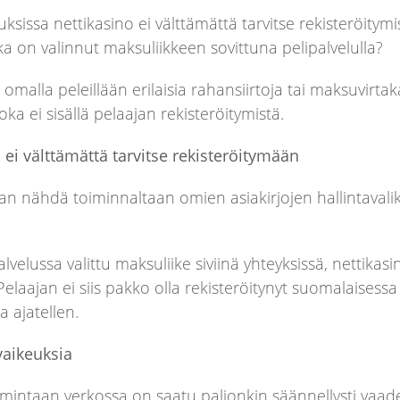
uksissa nettikasino ei välttämättä tarvitse rekisteröitymi
ka on valinnut maksuliikkeen sovittuna pelipalvelulla?
 omalla peleillään erilaisia rahansiirtoja tai maksuvirt
joka ei sisällä pelaajan rekisteröitymistä.
 ei välttämättä tarvitse rekisteröitymään
an nähdä toiminnaltaan omien asiakirjojen hallintaval
alvelussa valittu maksuliike siviinä yhteyksissä, nettikasi
Pelaajan ei siis pakko olla rekisteröitynyt suomalaises
 ajatellen.
vaikeuksia
imintaan verkossa on saatu paljonkin säännellysti vaad