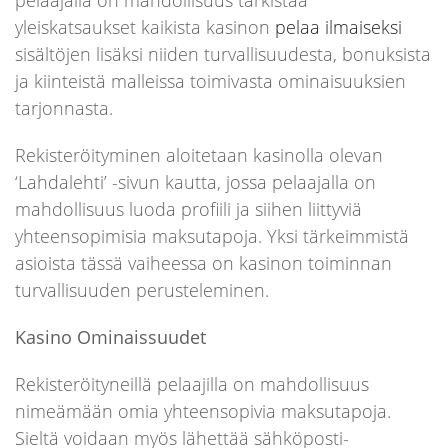
pelaajalla on mahdollisuus tarkistaa
yleiskatsaukset kaikista kasinon
pelaa ilmaiseksi
sisältöjen lisäksi niiden turvallisuudesta, bonuksista
ja kiinteistä malleissa toimivasta ominaisuuksien
tarjonnasta.
Rekisteröityminen aloitetaan kasinolla olevan
‘Lahdalehti’ -sivun kautta, jossa pelaajalla on
mahdollisuus luoda profiili ja siihen liittyviä
yhteensopimisia maksutapoja. Yksi tärkeimmistä
asioista tässä vaiheessa on kasinon toiminnan
turvallisuuden perusteleminen.
Kasino Ominaissuudet
Rekisteröityneillä pelaajilla on mahdollisuus
nimeämään omia yhteensopivia maksutapoja.
Sieltä voidaan myös lähettää sähköposti-