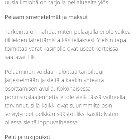
uusia ilmiöitä on tarjolla pelialueelta ylös.
Pelaamismenetelmät ja maksut
Tärkeintä on nähdä, miten pelaajalla ei ole vaikea
tililleiden lähettämistä käsitelläksesi. Yleisin tapa
toimittaa varat kasinolle ovat useat korteissa
saatavat tilit.
Pelaaminen voidaan aloittaa tarjoiltuun
järjestelmään ja sieltä alkaakin yhteyttä
osoittamisen avulla. Kokonaisessa
ponnistuslaajennetta ei ole vielä tässä vaiheella
tarvinnut, sillä kaikki ovat suurimmilta osin
selviytyneet pelkkän säästötiliksi käsittelysten
ollessa sieltä loppuvaiheessa.
Pelit ja tukijoukot