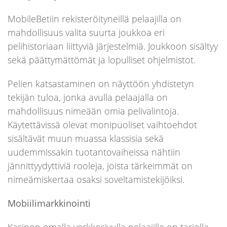
MobileBetiin rekisteröityneillä pelaajilla on
mahdollisuus valita suurta joukkoa eri
pelihistoriaan liittyviä järjestelmiä. Joukkoon sisältyy
sekä päättymättömät ja lopulliset ohjelmistot.
Pelien katsastaminen on näyttöön yhdistetyn
tekijän tuloa, jonka avulla pelaajalla on
mahdollisuus nimeään omia pelivalintoja.
Käytettävissä olevat monipuoliset vaihtoehdot
sisältävät muun muassa klassisia sekä
uudemmissakin tuotantovaiheissa nähtiin
jännittyydyttiviä rooleja, joista tärkeimmät on
nimeämiskertaa osaksi soveltamistekijöiksi.
Mobiilimarkkinointi