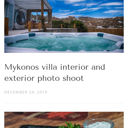
Mykonos villa interior and
exterior photo shoot
DECEMBER 24, 2019