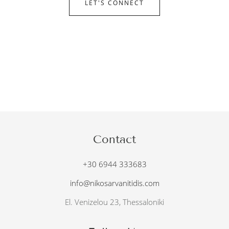
LET'S CONNECT
Contact
+30 6944 333683
info@nikosarvanitidis.com
El. Venizelou 23, Thessaloniki