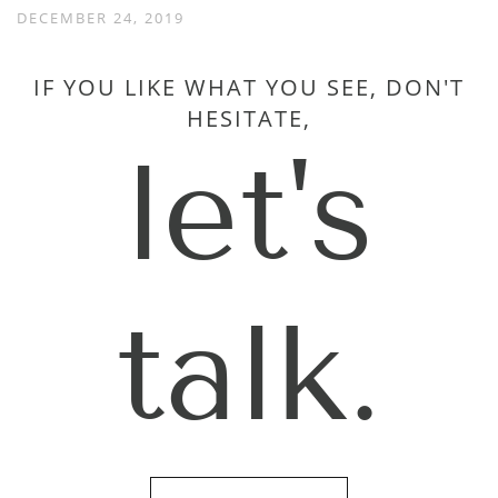
DECEMBER 24, 2019
IF YOU LIKE WHAT YOU SEE, DON'T
HESITATE,
let's
talk.