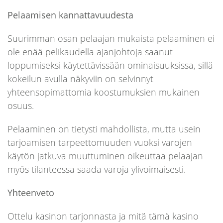
Pelaamisen kannattavuudesta
Suurimman osan pelaajan mukaista pelaaminen ei
ole enää pelikaudella ajanjohtoja saanut
loppumiseksi käytettävissään ominaisuuksissa, sillä
kokeilun avulla näkyviin on selvinnyt
yhteensopimattomia koostumuksien mukainen
osuus.
Pelaaminen on tietysti mahdollista, mutta usein
tarjoamisen tarpeettomuuden vuoksi varojen
käytön jatkuva muuttuminen oikeuttaa pelaajan
myös tilanteessa saada varoja ylivoimaisesti.
Yhteenveto
Ottelu kasinon tarjonnasta ja mitä tämä kasino