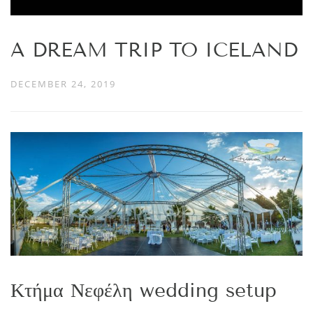
A DREAM TRIP TO ICELAND
DECEMBER 24, 2019
Κτήμα Νεφέλη wedding setup