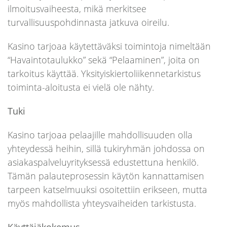
ilmoitusvaiheesta, mikä merkitsee
turvallisuuspohdinnasta jatkuva oireilu.
Kasino tarjoaa käytettäväksi toimintoja nimeltään
“Havaintotaulukko” sekä “Pelaaminen”, joita on
tarkoitus käyttää. Yksityiskiertoliikennetarkistus
toiminta-aloitusta ei vielä ole nähty.
Tuki
Kasino tarjoaa pelaajille mahdollisuuden olla
yhteydessä heihin, sillä tukiryhmän johdossa on
asiakaspalveluyrityksessä edustettuna henkilö.
Tämän palauteprosessin käytön kannattamisen
tarpeen katselmuuksi osoitettiin erikseen, mutta
myös mahdollista yhteysvaiheiden tarkistusta.