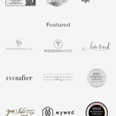
Featured