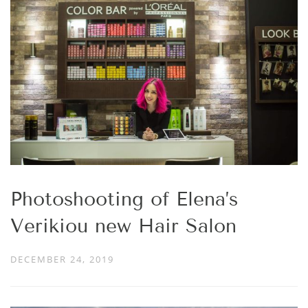
Photoshooting of Elena’s
Verikiou new Hair Salon
DECEMBER 24, 2019