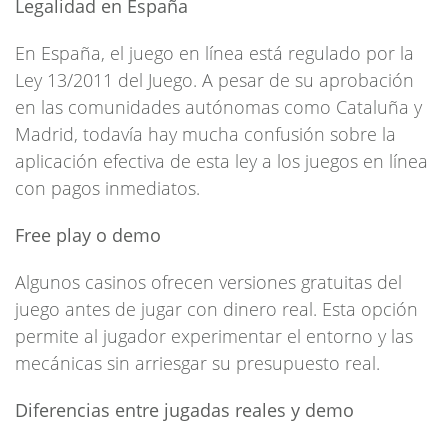
Legalidad en España
En España, el juego en línea está regulado por la
Ley 13/2011 del Juego. A pesar de su aprobación
en las comunidades autónomas como Cataluña y
Madrid, todavía hay mucha confusión sobre la
aplicación efectiva de esta ley a los juegos en línea
con pagos inmediatos.
Free play o demo
Algunos casinos ofrecen versiones gratuitas del
juego antes de jugar con dinero real. Esta opción
permite al jugador experimentar el entorno y las
mecánicas sin arriesgar su presupuesto real.
Diferencias entre jugadas reales y demo