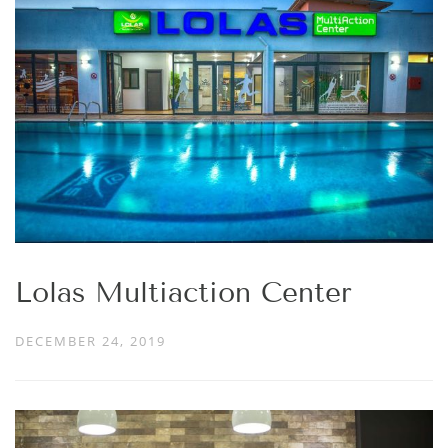
Lolas Multiaction Center
DECEMBER 24, 2019