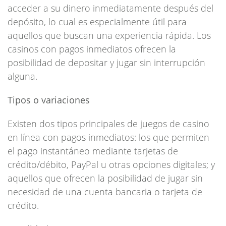
acceder a su dinero inmediatamente después del
depósito, lo cual es especialmente útil para
aquellos que buscan una experiencia rápida. Los
casinos con pagos inmediatos ofrecen la
posibilidad de depositar y jugar sin interrupción
alguna.
Tipos o variaciones
Existen dos tipos principales de juegos de casino
en línea con pagos inmediatos: los que permiten
el pago instantáneo mediante tarjetas de
crédito/débito, PayPal u otras opciones digitales; y
aquellos que ofrecen la posibilidad de jugar sin
necesidad de una cuenta bancaria o tarjeta de
crédito.