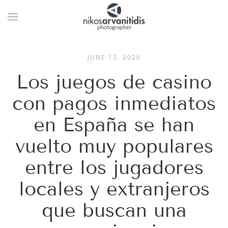
JUNE 13, 2026
Los juegos de casino
con pagos inmediatos
en España se han
vuelto muy populares
entre los jugadores
locales y extranjeros
que buscan una