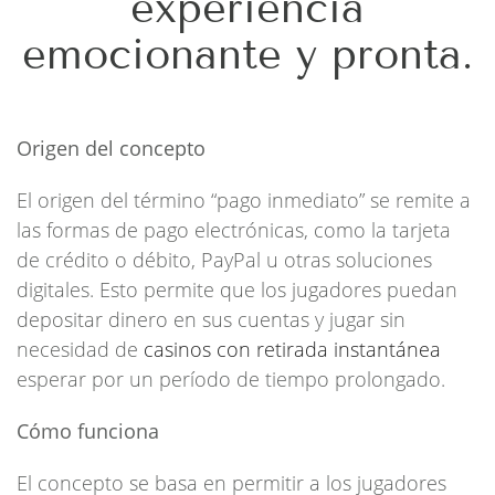
experiencia
emocionante y pronta.
Origen del concepto
El origen del término “pago inmediato” se remite a
las formas de pago electrónicas, como la tarjeta
de crédito o débito, PayPal u otras soluciones
digitales. Esto permite que los jugadores puedan
depositar dinero en sus cuentas y jugar sin
necesidad de
casinos con retirada instantánea
esperar por un período de tiempo prolongado.
Cómo funciona
El concepto se basa en permitir a los jugadores