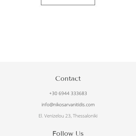
Contact
+30 6944 333683
info@nikosarvanitidis.com
El. Venizelou 23, Thessaloniki
Follow Us