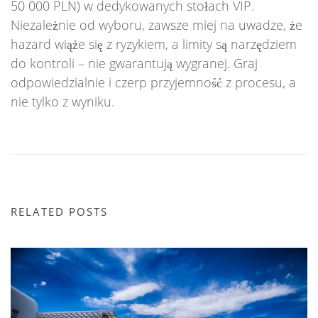
50 000 PLN) w dedykowanych stołach VIP.
Niezależnie od wyboru, zawsze miej na uwadze, że
hazard wiąże się z ryzykiem, a limity są narzędziem
do kontroli – nie gwarantują wygranej. Graj
odpowiedzialnie i czerp przyjemność z procesu, a
nie tylko z wyniku.
RELATED POSTS