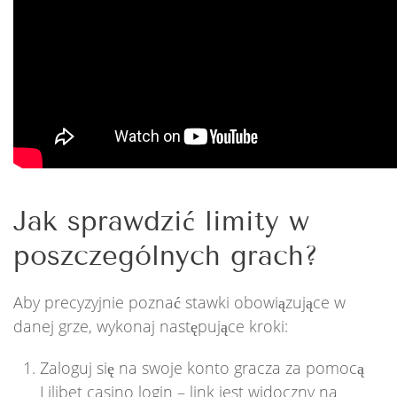
Jak sprawdzić limity w
poszczególnych grach?
Aby precyzyjnie poznać stawki obowiązujące w
danej grze, wykonaj następujące kroki:
Zaloguj się na swoje konto gracza za pomocą
Lilibet casino login – link jest widoczny na