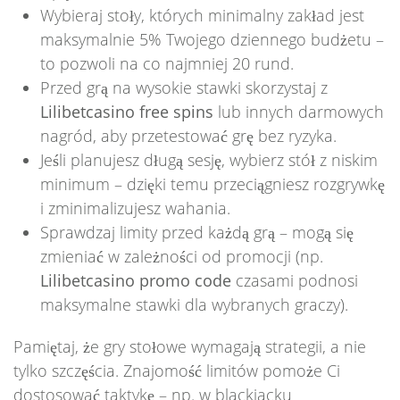
Wybieraj stoły, których minimalny zakład jest
maksymalnie 5% Twojego dziennego budżetu –
to pozwoli na co najmniej 20 rund.
Przed grą na wysokie stawki skorzystaj z
Lilibetcasino free spins
lub innych darmowych
nagród, aby przetestować grę bez ryzyka.
Jeśli planujesz długą sesję, wybierz stół z niskim
minimum – dzięki temu przeciągniesz rozgrywkę
i zminimalizujesz wahania.
Sprawdzaj limity przed każdą grą – mogą się
zmieniać w zależności od promocji (np.
Lilibetcasino promo code
czasami podnosi
maksymalne stawki dla wybranych graczy).
Pamiętaj, że gry stołowe wymagają strategii, a nie
tylko szczęścia. Znajomość limitów pomoże Ci
dostosować taktykę – np. w blackjacku