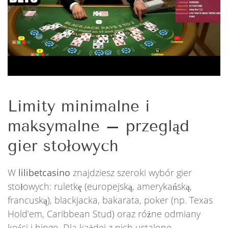
Limity minimalne i
maksymalne – przegląd
gier stołowych
W
lilibetcasino
znajdziesz szeroki wybór gier
stołowych: ruletkę (europejską, amerykańską,
francuską), blackjacka, bakarata, poker (np. Texas
Hold’em, Caribbean Stud) oraz różne odmiany
kości i bingo. Dla każdej z nich ustalono