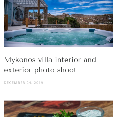
Mykonos villa interior and
exterior photo shoot
DECEMBER 24, 2019