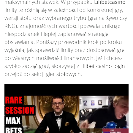
maksymalnych stawek. W przypadku
Lilibetcasino
limity te różnią się w zależności od konkretnej gry,
wersji stołu oraz wybranego trybu (gra na żywo czy
RNG). Znajomość tych wartości pozwala uniknąć
niespodzianek i lepiej zaplanować strategię
obstawiania. Poniższy przewodnik krok po kroku
wyjaśnia, jak sprawdzić limity oraz dostosować grę
do własnych możliwości finansowych. Jeśli chcesz
szybko zacząć grać, skorzystaj z
Lilibet casino login
i
przejdź do sekcji gier stołowych.