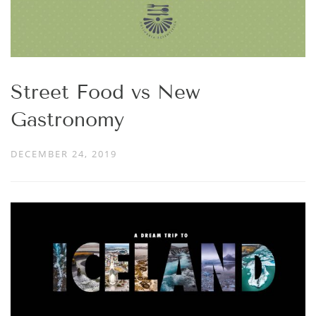
Street Food vs New
Gastronomy
DECEMBER 24, 2019