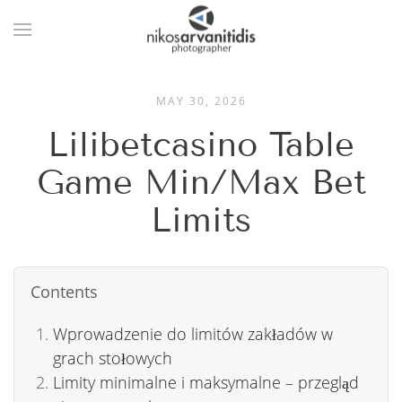
MAY 30, 2026
Lilibetcasino Table
Game Min/Max Bet
Limits
Contents
Wprowadzenie do limitów zakładów w
grach stołowych
Limity minimalne i maksymalne – przegląd