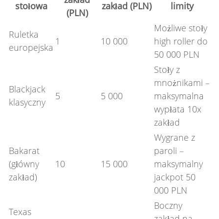
stołowa
zakład (PLN)
limity
(PLN)
Możliwe stoły
Ruletka
1
10 000
high roller do
europejska
50 000 PLN
Stoły z
mnożnikami –
Blackjack
5
5 000
maksymalna
klasyczny
wypłata 10x
zakład
Wygrane z
Bakarat
paroli –
(główny
10
15 000
maksymalny
zakład)
jackpot 50
000 PLN
Boczny
Texas
zakład na