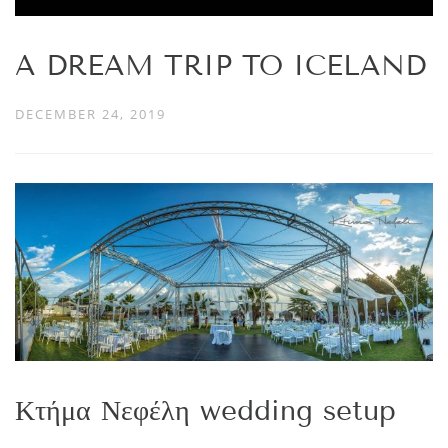
A DREAM TRIP TO ICELAND
DECEMBER 24, 2019
Κτήμα Νεφέλη wedding setup