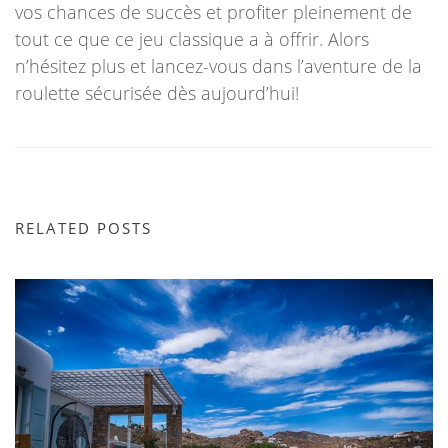
vos chances de succès et profiter pleinement de
tout ce que ce jeu classique a à offrir. Alors
n’hésitez plus et lancez-vous dans l’aventure de la
roulette sécurisée dès aujourd’hui!
RELATED POSTS