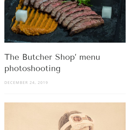
The Butcher Shop’ menu
photoshooting
DECEMBER 24, 2019