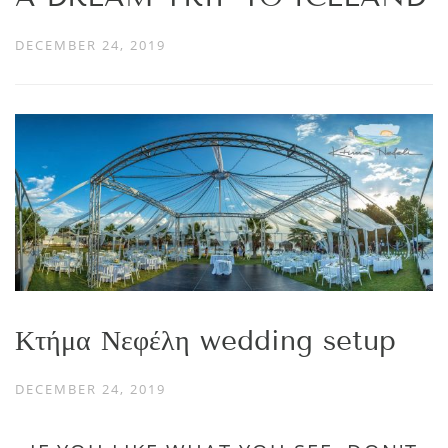
DECEMBER 24, 2019
Κτήμα Νεφέλη wedding setup
DECEMBER 24, 2019