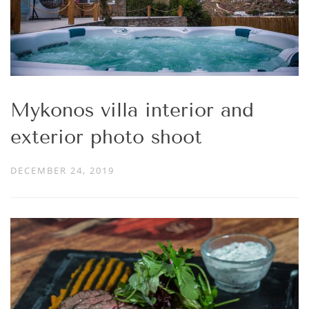
Mykonos villa interior and
exterior photo shoot
DECEMBER 24, 2019