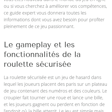
ou si vous cherchez à améliorer vos compétences,
ce guide expert vous donnera toutes les
informations dont vous avez besoin pour profiter
pleinement de ce jeu passionnant.
Le gameplay et les
fonctionnalités de la
roulette sécurisée
La roulette sécurisée est un jeu de hasard dans
lequel les joueurs placent des paris sur un plateau
de jeu contenant des numéros et des couleurs. Le
croupier fait tourner une roue et lance une bille,
et les joueurs gagnent ou perdent en fonction de
l’endroit où la bille atterrit. Le jeu est simple mais