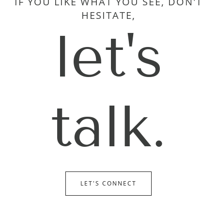
IF YOU LIKE WHAT YOU SEE, DON'T
HESITATE,
let's
talk.
LET'S CONNECT