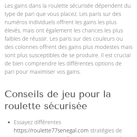
Les gains dans la roulette sécurisée dépendent du
type de pari que vous placez. Les paris sur des
numéros individuels offrent les gains les plus
élevés, mais ont également les chances les plus
faibles de réussir. Les paris sur des couleurs ou
des colonnes offrent des gains plus modestes mais
sont plus susceptibles de se produire. Il est crucial
de bien comprendre les différentes options de
pari pour maximiser vos gains.
Conseils de jeu pour la
roulette sécurisée
Essayez différentes
https://roulette77senegal.com
stratégies de