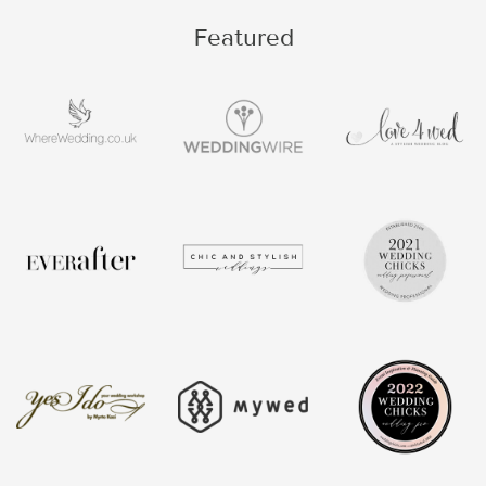
Featured