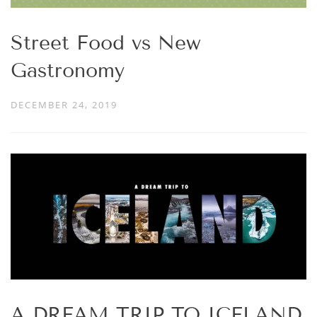
Street Food vs New
Gastronomy
DECEMBER 24, 2019
A DREAM TRIP TO ICELAND