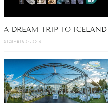
A DREAM TRIP TO ICELAND
DECEMBER 24, 2019