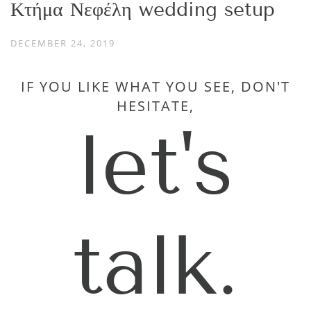
Κτήμα Νεφέλη wedding setup
DECEMBER 24, 2019
IF YOU LIKE WHAT YOU SEE, DON'T
HESITATE,
let's
talk.