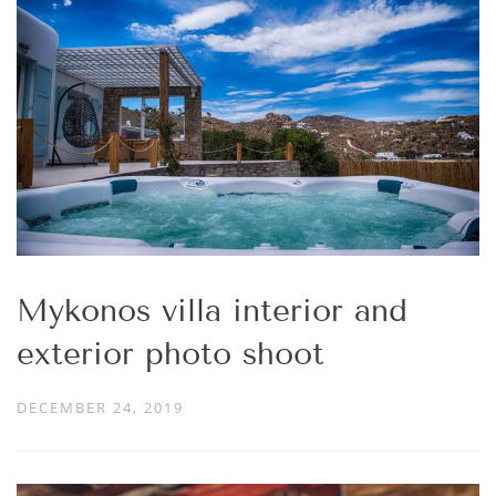
Mykonos villa interior and
exterior photo shoot
DECEMBER 24, 2019