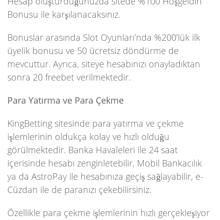
Hesap oluşturduğunuzda sitede %100 Hoşgeldin
Bonusu ile karşılanacaksınız.
Bonuslar arasında Slot Oyunları’nda %200’lük ilk
üyelik bonusu ve 50 ücretsiz döndürme de
mevcuttur. Ayrıca, siteye hesabınızı onayladıktan
sonra 20 freebet verilmektedir.
Para Yatırma ve Para Çekme
KingBetting sitesinde para yatırma ve çekme
işlemlerinin oldukça kolay ve hızlı olduğu
görülmektedir. Banka Havaleleri ile 24 saat
içerisinde hesabı zenginletebilir, Mobil Bankacılık
ya da AstroPay ile hesabınıza geçiş sağlayabilir, e-
Cüzdan ile de paranızı çekebilirsiniz.
Özellikle para çekme işlemlerinin hızlı gerçekleşiyor