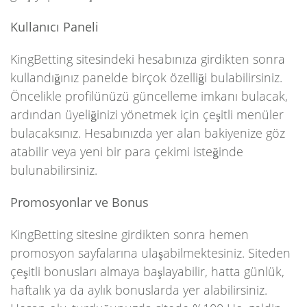
Kullanıcı Paneli
KingBetting sitesindeki hesabınıza girdikten sonra
kullandığınız panelde birçok özelliği bulabilirsiniz.
Öncelikle profilünüzü güncelleme imkanı bulacak,
ardından üyeliğinizi yönetmek için çeşitli menüler
bulacaksınız. Hesabınızda yer alan bakiyenize göz
atabilir veya yeni bir para çekimi isteğinde
bulunabilirsiniz.
Promosyonlar ve Bonus
KingBetting sitesine girdikten sonra hemen
promosyon sayfalarına ulaşabilmektesiniz. Siteden
çeşitli bonusları almaya başlayabilir, hatta günlük,
haftalık ya da aylık bonuslarda yer alabilirsiniz.