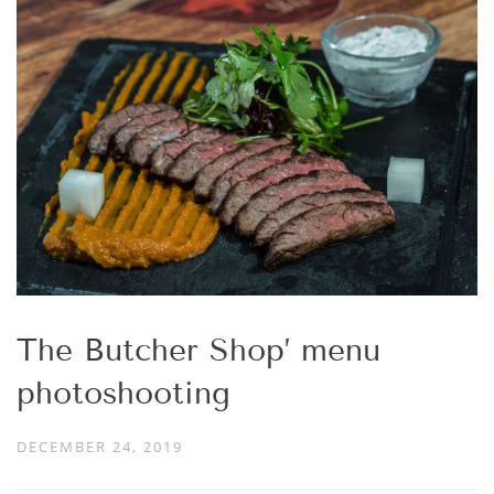
The Butcher Shop’ menu
photoshooting
DECEMBER 24, 2019