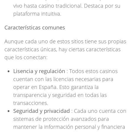
vivo hasta casino tradicional. Destaca por su
plataforma intuitiva.
Características comunes
Aunque cada uno de estos sitios tiene sus propias
características únicas, hay ciertas características
que los conectan:
Lisencia y regulación
: Todos estos casinos
cuentan con las licencias necesarias para
operar en España. Esto garantiza la
transparencia y seguridad en todas las
transacciones.
Seguridad y privacidad
: Cada uno cuenta con
sistemas de protección avanzados para
mantener la información personal y financiera