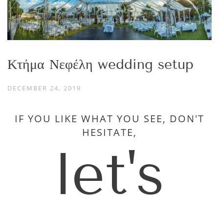
Κτήμα Νεφέλη wedding setup
DECEMBER 24, 2019
IF YOU LIKE WHAT YOU SEE, DON'T
HESITATE,
let's