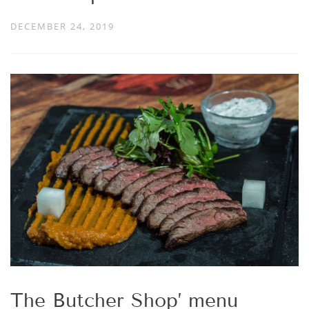
DECEMBER 24, 2019
The Butcher Shop’ menu