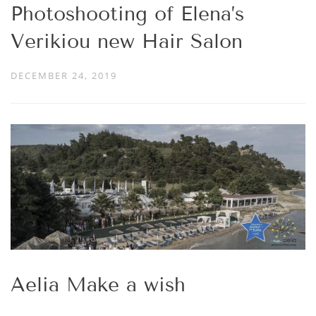
Photoshooting of Elena’s
Verikiou new Hair Salon
DECEMBER 24, 2019
Aelia Make a wish