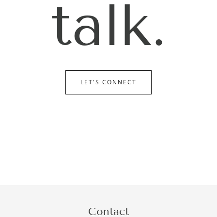
talk.
LET'S CONNECT
Contact