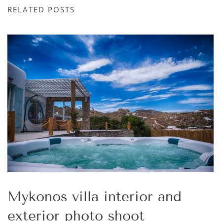
RELATED POSTS
Mykonos villa interior and
exterior photo shoot