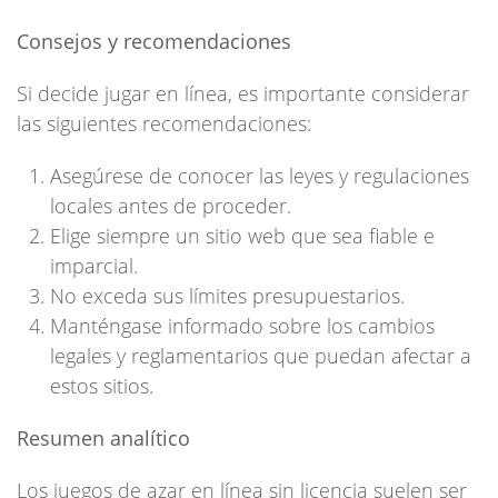
Consejos y recomendaciones
Si decide jugar en línea, es importante considerar
las siguientes recomendaciones:
Asegúrese de conocer las leyes y regulaciones
locales antes de proceder.
Elige siempre un sitio web que sea fiable e
imparcial.
No exceda sus límites presupuestarios.
Manténgase informado sobre los cambios
legales y reglamentarios que puedan afectar a
estos sitios.
Resumen analítico
Los juegos de azar en línea sin licencia suelen ser