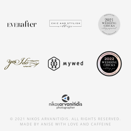
© 2021 NIKOS ARVANITIDIS. ALL RIGHTS RESERVED.
MADE BY
ANISE
WITH LOVE AND CAFFEINE