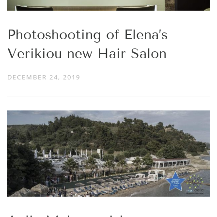
Photoshooting of Elena’s
Verikiou new Hair Salon
DECEMBER 24, 2019