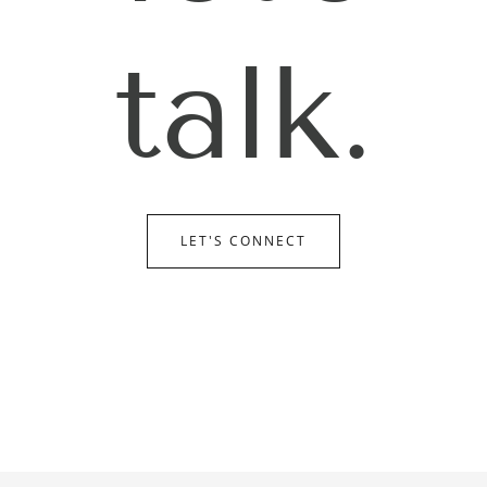
talk.
LET'S CONNECT