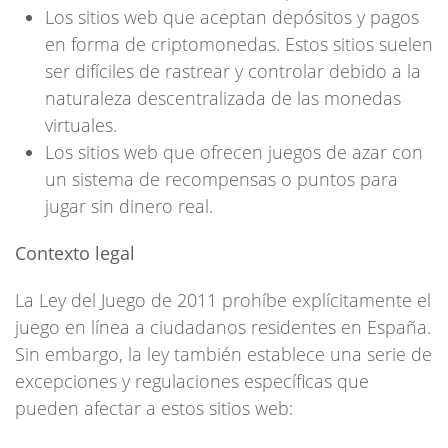
Los sitios web que aceptan depósitos y pagos
en forma de criptomonedas. Estos sitios suelen
ser difíciles de rastrear y controlar debido a la
naturaleza descentralizada de las monedas
virtuales.
Los sitios web que ofrecen juegos de azar con
un sistema de recompensas o puntos para
jugar sin dinero real.
Contexto legal
La Ley del Juego de 2011 prohíbe explícitamente el
juego en línea a ciudadanos residentes en España.
Sin embargo, la ley también establece una serie de
excepciones y regulaciones específicas que
pueden afectar a estos sitios web: