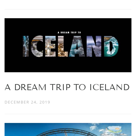
A DREAM TRIP TO ICELAND
DECEMBER 24, 2019