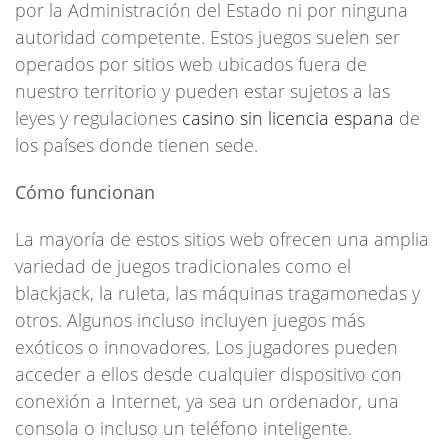
por la Administración del Estado ni por ninguna
autoridad competente. Estos juegos suelen ser
operados por sitios web ubicados fuera de
nuestro territorio y pueden estar sujetos a las
leyes y regulaciones
casino sin licencia espana
de
los países donde tienen sede.
Cómo funcionan
La mayoría de estos sitios web ofrecen una amplia
variedad de juegos tradicionales como el
blackjack, la ruleta, las máquinas tragamonedas y
otros. Algunos incluso incluyen juegos más
exóticos o innovadores. Los jugadores pueden
acceder a ellos desde cualquier dispositivo con
conexión a Internet, ya sea un ordenador, una
consola o incluso un teléfono inteligente.