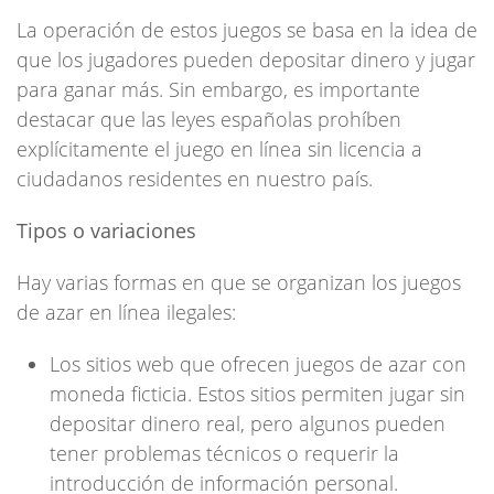
La operación de estos juegos se basa en la idea de
que los jugadores pueden depositar dinero y jugar
para ganar más. Sin embargo, es importante
destacar que las leyes españolas prohíben
explícitamente el juego en línea sin licencia a
ciudadanos residentes en nuestro país.
Tipos o variaciones
Hay varias formas en que se organizan los juegos
de azar en línea ilegales:
Los sitios web que ofrecen juegos de azar con
moneda ficticia. Estos sitios permiten jugar sin
depositar dinero real, pero algunos pueden
tener problemas técnicos o requerir la
introducción de información personal.