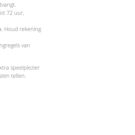
tvangt.
ot 72 uur,
ta. Houd rekening
ngregels van
tra speelplezier
ten tellen.