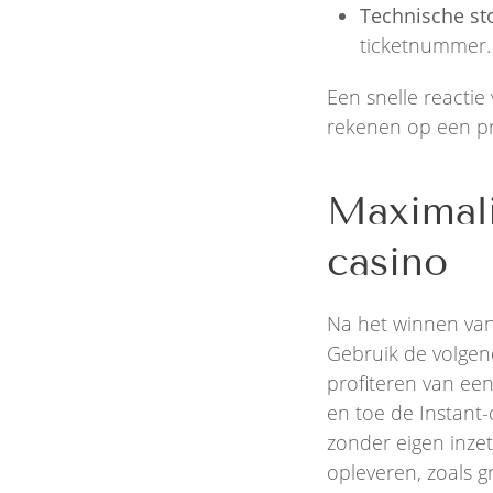
Technische sto
ticketnummer.
Een snelle reactie
rekenen op een pr
Maximali
casino
Na het winnen van 
Gebruik de volgend
profiteren van een
en toe de Instant
zonder eigen inze
opleveren, zoals g