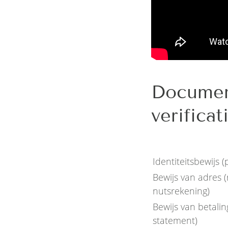
Documen
verificat
Identiteitsbewijs (
Bewijs van adres (
nutsrekening)
Bewijs van betali
statement)