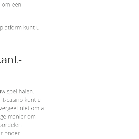
g om een
o platform kunt u
ant-
uw spel halen.
nt-casino kunt u
 Vergeet niet om af
dige manier om
voordelen
air onder