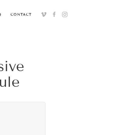
Q
CONTACT
sive
ule