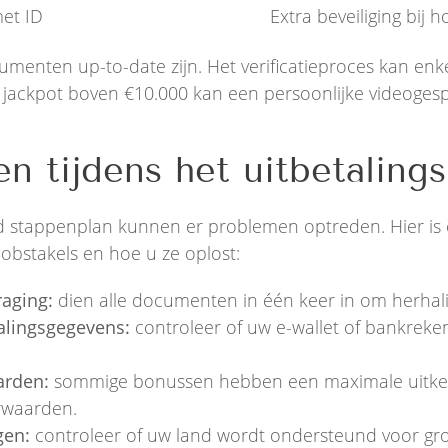
met ID
Extra beveiliging bij 
menten up-to-date zijn. Het verificatieproces kan enk
 jackpot boven €10.000 kan een persoonlijke videogespr
n tijdens het uitbetaling
stappenplan kunnen er problemen optreden. Hier is 
bstakels en hoe u ze oplost:
raging:
dien alle documenten in één keer in om herhal
alingsgegevens:
controleer of uw e-wallet of bankreken
rden:
sommige bonussen hebben een maximale uitkeer
rwaarden.
gen:
controleer of uw land wordt ondersteund voor grot