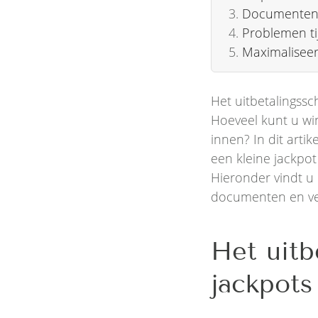
Documenten d
Problemen ti
Maximaliseer
Het uitbetalingssc
Hoeveel kunt u wi
innen? In dit artik
een kleine jackpot
Hieronder vindt u
documenten en v
Het uitb
jackpots