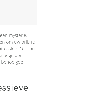
 een mysterie.
en om uw prijs te
ant-casino. Of u nu
e begrijpen.
an benodigde
essieve