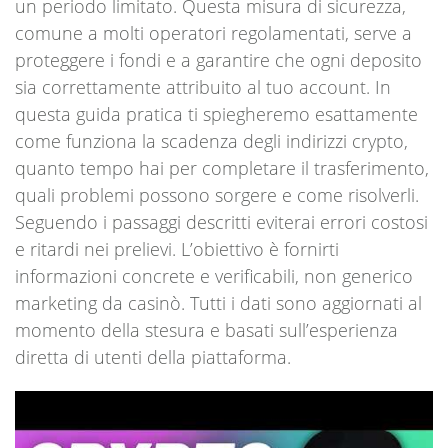
un periodo limitato. Questa misura di sicurezza,
comune a molti operatori regolamentati, serve a
proteggere i fondi e a garantire che ogni deposito
sia correttamente attribuito al tuo account. In
questa guida pratica ti spiegheremo esattamente
come funziona la scadenza degli indirizzi crypto,
quanto tempo hai per completare il trasferimento,
quali problemi possono sorgere e come risolverli.
Seguendo i passaggi descritti eviterai errori costosi
e ritardi nei prelievi. L’obiettivo è fornirti
informazioni concrete e verificabili, non generico
marketing da casinò. Tutti i dati sono aggiornati al
momento della stesura e basati sull’esperienza
diretta di utenti della piattaforma.