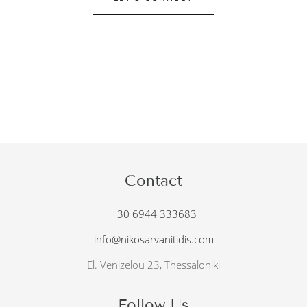
Contact
+30 6944 333683
info@nikosarvanitidis.com
El. Venizelou 23, Thessaloniki
Follow Us