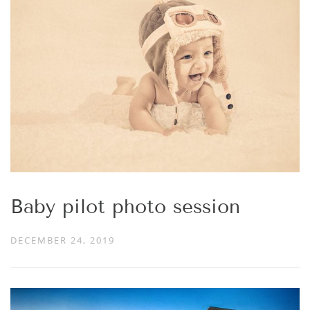
Baby pilot photo session
DECEMBER 24, 2019