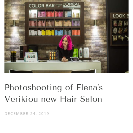
Photoshooting of Elena’s
Verikiou new Hair Salon
DECEMBER 24, 2019