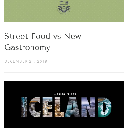
Street Food vs New
Gastronomy
DECEMBER 24, 2019