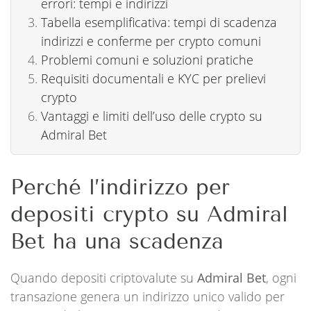
errori: tempi e indirizzi
Tabella esemplificativa: tempi di scadenza
indirizzi e conferme per crypto comuni
Problemi comuni e soluzioni pratiche
Requisiti documentali e KYC per prelievi
crypto
Vantaggi e limiti dell’uso delle crypto su
Admiral Bet
Perché l’indirizzo per
depositi crypto su Admiral
Bet ha una scadenza
Quando depositi criptovalute su
Admiral Bet
, ogni
transazione genera un indirizzo unico valido per