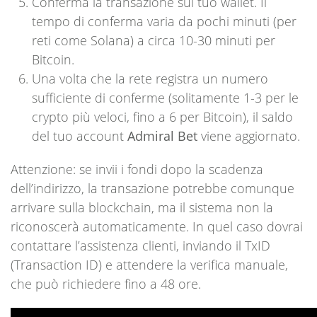
Conferma la transazione sul tuo wallet. Il
tempo di conferma varia da pochi minuti (per
reti come Solana) a circa 10-30 minuti per
Bitcoin.
Una volta che la rete registra un numero
sufficiente di conferme (solitamente 1-3 per le
crypto più veloci, fino a 6 per Bitcoin), il saldo
del tuo account
Admiral Bet
viene aggiornato.
Attenzione: se invii i fondi dopo la scadenza
dell’indirizzo, la transazione potrebbe comunque
arrivare sulla blockchain, ma il sistema non la
riconoscerà automaticamente. In quel caso dovrai
contattare l’assistenza clienti, inviando il TxID
(Transaction ID) e attendere la verifica manuale,
che può richiedere fino a 48 ore.