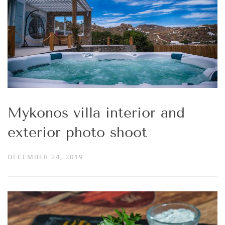
Mykonos villa interior and
exterior photo shoot
DECEMBER 24, 2019