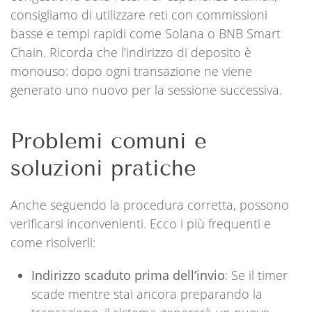
consigliamo di utilizzare reti con commissioni
basse e tempi rapidi come Solana o BNB Smart
Chain. Ricorda che l’indirizzo di deposito è
monouso: dopo ogni transazione ne viene
generato uno nuovo per la sessione successiva.
Problemi comuni e
soluzioni pratiche
Anche seguendo la procedura corretta, possono
verificarsi inconvenienti. Ecco i più frequenti e
come risolverli:
Indirizzo scaduto prima dell’invio
: Se il timer
scade mentre stai ancora preparando la