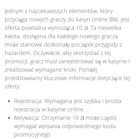
Jednym z najciekawszych elementów, który
przyciąga nowych graczy do kasyn online Blik, jest
oferta powitalna wynosząca 10 zł. Ta niewielka
kwota, dostępna dla każdego nowego gracza,
może stanowić doskonały początek przygody z
hazardem. Oczywiście, aby skorzystać z tej
promocji, gracz musi zarejestrować się w kasynie i
zrealizować wymagane kroki. Poniżej
przedstawiamy kluczowe informacje dotyczące tej
oferty:
Rejestracja: Wymagana jest szybka i prosta
rejestracja w kasynie online.
Aktywacja: Otrzymanie 10 zł może często
wymagać wpisania odpowiedniego kodu
promocyjnego.