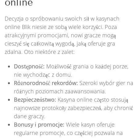
online
Decyzja o spróbowaniu swoich sił w kasynach
online Blik niesie ze sobą wiele korzyści. Poza
atrakcyjnymi promocjami, nowi gracze mogą
cieszyć się całkowitą wygodą, jaką oferuje gra
zdalna. Oto niektóre z zalet:
Dostępność:
Możliwość grania o każdej porze,
nie wychodząc z domu.
Różnorodność rekordów:
Szeroki wybór gier na
różnych poziomach zaawansowania.
Bezpieczeństwo:
Kasyna online często stosują
najnowsze protokoły zabezpieczeń, aby chronić
dane graczy.
Bonusy i promocje:
Wiele kasyn oferuje
regularne promocje, co częściej pozwala na