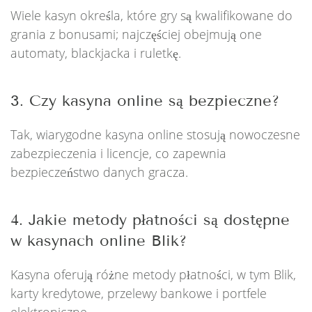
Wiele kasyn określa, które gry są kwalifikowane do
grania z bonusami; najczęściej obejmują one
automaty, blackjacka i ruletkę.
3. Czy kasyna online są bezpieczne?
Tak, wiarygodne kasyna online stosują nowoczesne
zabezpieczenia i licencje, co zapewnia
bezpieczeństwo danych gracza.
4. Jakie metody płatności są dostępne
w kasynach online Blik?
Kasyna oferują różne metody płatności, w tym Blik,
karty kredytowe, przelewy bankowe i portfele