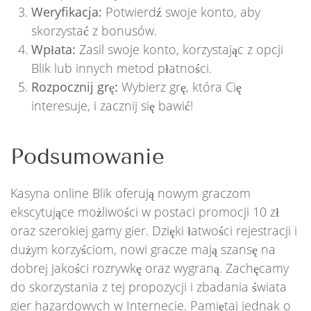
Weryfikacja:
Potwierdź swoje konto, aby
skorzystać z bonusów.
Wpłata:
Zasil swoje konto, korzystając z opcji
Blik lub innych metod płatności.
Rozpocznij grę:
Wybierz grę, która Cię
interesuje, i zacznij się bawić!
Podsumowanie
Kasyna online Blik oferują nowym graczom
ekscytujące możliwości w postaci promocji 10 zł
oraz szerokiej gamy gier. Dzięki łatwości rejestracji i
dużym korzyściom, nowi gracze mają szansę na
dobrej jakości rozrywkę oraz wygraną. Zachęcamy
do skorzystania z tej propozycji i zbadania świata
gier hazardowych w Internecie. Pamiętaj jednak o