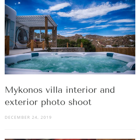
Mykonos villa interior and
exterior photo shoot
DECEMBER 24, 2019