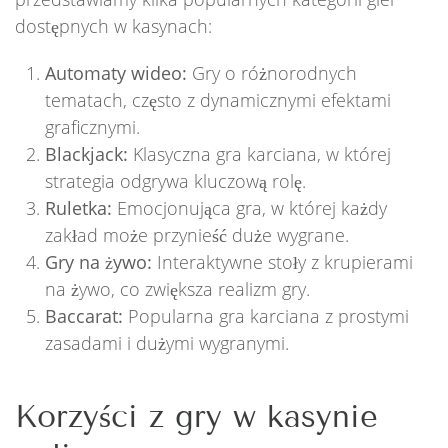
dostępnych w kasynach:
Automaty wideo:
Gry o różnorodnych
tematach, często z dynamicznymi efektami
graficznymi.
Blackjack:
Klasyczna gra karciana, w której
strategia odgrywa kluczową rolę.
Ruletka:
Emocjonująca gra, w której każdy
zakład może przynieść duże wygrane.
Gry na żywo:
Interaktywne stoły z krupierami
na żywo, co zwiększa realizm gry.
Baccarat:
Popularna gra karciana z prostymi
zasadami i dużymi wygranymi.
Korzyści z gry w kasynie