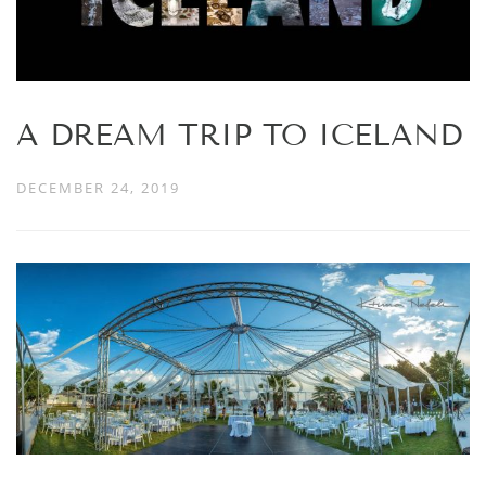
A DREAM TRIP TO ICELAND
DECEMBER 24, 2019