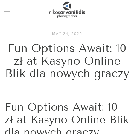
MAY 24, 2026
Fun Options Await: 10
zł at Kasyno Online
Blik dla nowych graczy
Fun Options Await: 10
zł at Kasyno Online Blik
dla nowych graczy