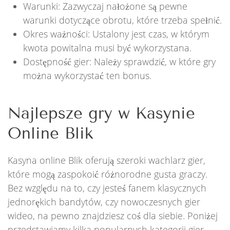
Warunki: Zazwyczaj nałożone są pewne
warunki dotyczące obrotu, które trzeba spełnić.
Okres ważności: Ustalony jest czas, w którym
kwota powitalna musi być wykorzystana.
Dostępność gier: Należy sprawdzić, w które gry
można wykorzystać ten bonus.
Najlepsze gry w Kasynie
Online Blik
Kasyna online Blik oferują szeroki wachlarz gier,
które mogą zaspokoić różnorodne gusta graczy.
Bez względu na to, czy jesteś fanem klasycznych
jednorękich bandytów, czy nowoczesnych gier
wideo, na pewno znajdziesz coś dla siebie. Poniżej
przedstawiamy kilka popularnych kategorii gier