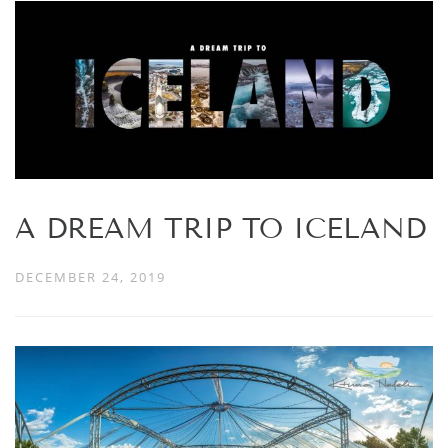
A DREAM TRIP TO ICELAND
DECEMBER 24, 2019