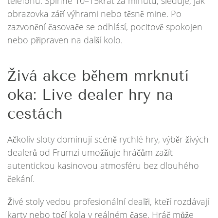
telefonu. Spinne 10–15krát za minutu, sleduje, jak
obrazovka září výhrami nebo těsně mine. Po
zazvonění časovače se odhlásí, pocitově spokojen
nebo připraven na další kolo.
Živá akce během mrknutí
oka: Live dealer hry na
cestách
Ačkoliv sloty dominují scéně rychlé hry, výběr živých
dealerů od Frumzi umožňuje hráčům zažít
autentickou kasinovou atmosféru bez dlouhého
čekání.
Živé stoly vedou profesionální dealři, kteří rozdávají
karty nebo točí kola v reálném čase. Hráč může