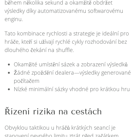
během několika sekund a okamžitě obdržet
výsledky díky automatizovanému softwarovému
enginu.
Tato kombinace rychlosti a strategie je ideální pro
hráče, kteří si užívají rychlé cykly rozhodování bez
dlouhého čekání na shuffle.
Okamžité umístění sázek a zobrazení výsledků
Žádné zpoždění dealera—výsledky generované
počítačem
Nízké minimální sázky vhodné pro krátkou hru
Řízení rizika na cestách
Obvyklou taktikou u hráčů krátkých seancí je
stanovení pevného limitu ztrát před začátkem