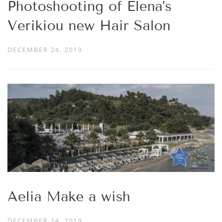
Photoshooting of Elena’s
Verikiou new Hair Salon
DECEMBER 24, 2019
Aelia Make a wish
DECEMBER 24, 2019