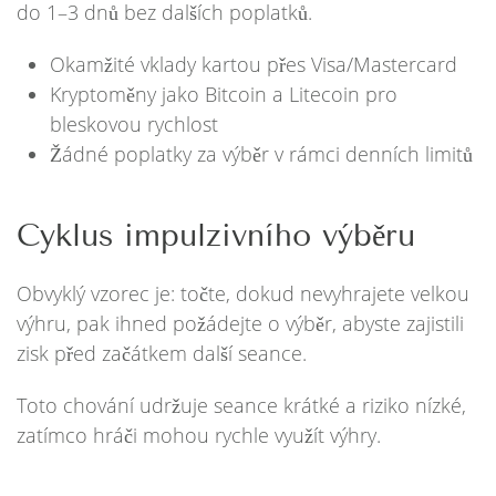
do 1–3 dnů bez dalších poplatků.
Okamžité vklady kartou přes Visa/Mastercard
Kryptoměny jako Bitcoin a Litecoin pro
bleskovou rychlost
Žádné poplatky za výběr v rámci denních limitů
Cyklus impulzivního výběru
Obvyklý vzorec je: točte, dokud nevyhrajete velkou
výhru, pak ihned požádejte o výběr, abyste zajistili
zisk před začátkem další seance.
Toto chování udržuje seance krátké a riziko nízké,
zatímco hráči mohou rychle využít výhry.