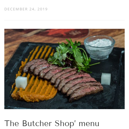
DECEMBER 24, 2019
The Butcher Shop’ menu