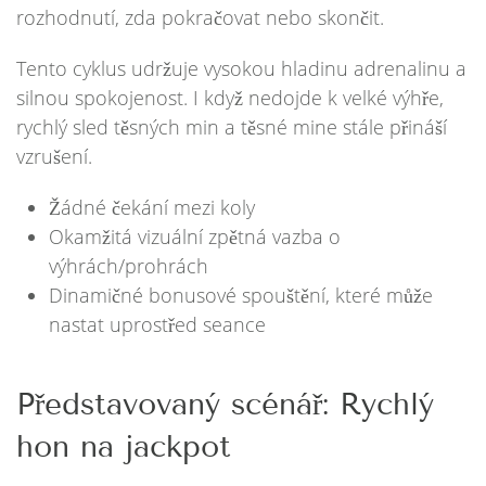
rozhodnutí, zda pokračovat nebo skončit.
Tento cyklus udržuje vysokou hladinu adrenalinu a
silnou spokojenost. I když nedojde k velké výhře,
rychlý sled těsných min a těsné mine stále přináší
vzrušení.
Žádné čekání mezi koly
Okamžitá vizuální zpětná vazba o
výhrách/prohrách
Dinamičné bonusové spouštění, které může
nastat uprostřed seance
Představovaný scénář: Rychlý
hon na jackpot