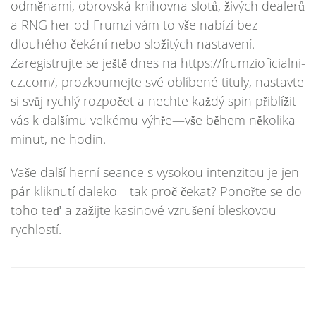
odměnami, obrovská knihovna slotů, živých dealerů
a RNG her od Frumzi vám to vše nabízí bez
dlouhého čekání nebo složitých nastavení.
Zaregistrujte se ještě dnes na https://frumzioficialni-
cz.com/, prozkoumejte své oblíbené tituly, nastavte
si svůj rychlý rozpočet a nechte každý spin přiblížit
vás k dalšímu velkému výhře—vše během několika
minut, ne hodin.
Vaše další herní seance s vysokou intenzitou je jen
pár kliknutí daleko—tak proč čekat? Ponořte se do
toho teď a zažijte kasinové vzrušení bleskovou
rychlostí.