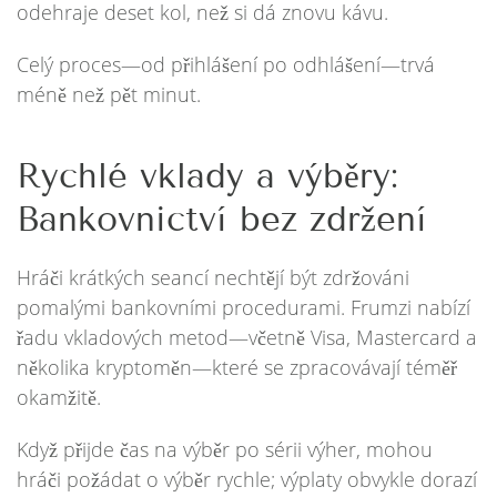
odehraje deset kol, než si dá znovu kávu.
Celý proces—od přihlášení po odhlášení—trvá
méně než pět minut.
Rychlé vklady a výběry:
Bankovnictví bez zdržení
Hráči krátkých seancí nechtějí být zdržováni
pomalými bankovními procedurami. Frumzi nabízí
řadu vkladových metod—včetně Visa, Mastercard a
několika kryptoměn—které se zpracovávají téměř
okamžitě.
Když přijde čas na výběr po sérii výher, mohou
hráči požádat o výběr rychle; výplaty obvykle dorazí