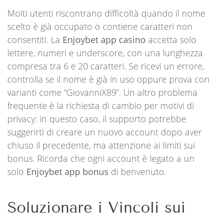
Molti utenti riscontrano difficoltà quando il nome
scelto è già occupato o contiene caratteri non
consentiti. La
Enjoybet app casino
accetta solo
lettere, numeri e underscore, con una lunghezza
compresa tra 6 e 20 caratteri. Se ricevi un errore,
controlla se il nome è già in uso oppure prova con
varianti come “GiovanniX89”. Un altro problema
frequente è la richiesta di cambio per motivi di
privacy: in questo caso, il supporto potrebbe
suggerirti di creare un nuovo account dopo aver
chiuso il precedente, ma attenzione ai limiti sui
bonus. Ricorda che ogni account è legato a un
solo
Enjoybet app bonus
di benvenuto.
Soluzionare i Vincoli sui