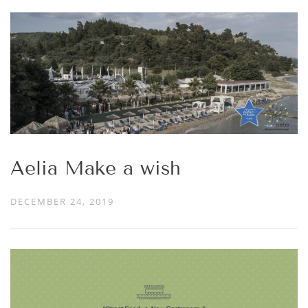
Aelia Make a wish
DECEMBER 24, 2019