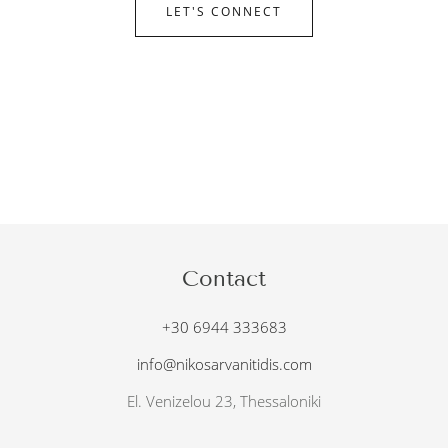
LET'S CONNECT
Contact
+30 6944 333683
info@nikosarvanitidis.com
El. Venizelou 23, Thessaloniki