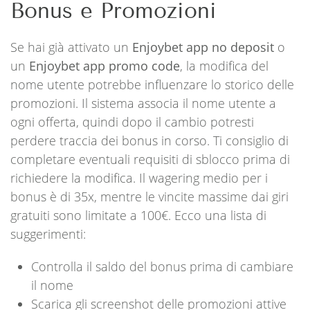
Bonus e Promozioni
Se hai già attivato un
Enjoybet app no deposit
o
un
Enjoybet app promo code
, la modifica del
nome utente potrebbe influenzare lo storico delle
promozioni. Il sistema associa il nome utente a
ogni offerta, quindi dopo il cambio potresti
perdere traccia dei bonus in corso. Ti consiglio di
completare eventuali requisiti di sblocco prima di
richiedere la modifica. Il wagering medio per i
bonus è di 35x, mentre le vincite massime dai giri
gratuiti sono limitate a 100€. Ecco una lista di
suggerimenti:
Controlla il saldo del bonus prima di cambiare
il nome
Scarica gli screenshot delle promozioni attive