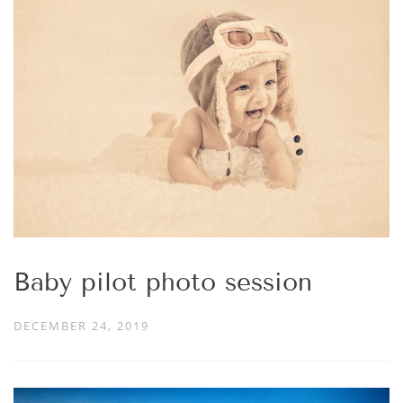
Baby pilot photo session
DECEMBER 24, 2019