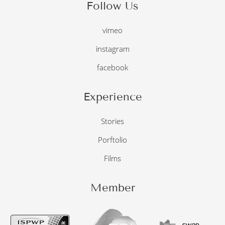
Follow Us
vimeo
instagram
facebook
Experience
Stories
Porftolio
Films
Member