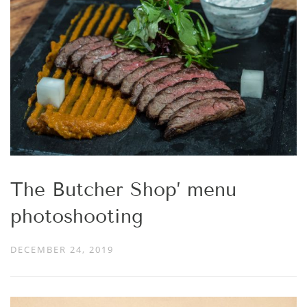
The Butcher Shop’ menu
photoshooting
DECEMBER 24, 2019