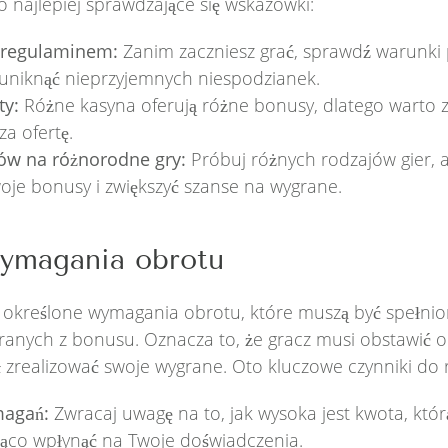
o najlepiej sprawdzające się wskazówki:
z regulaminem:
Zanim zaczniesz grać, sprawdź warunki
uniknąć nieprzyjemnych niespodzianek.
ty:
Różne kasyna oferują różne bonusy, dlatego warto z
za ofertę.
w na różnorodne gry:
Próbuj różnych rodzajów gier,
oje bonusy i zwiększyć szanse na wygrane.
ymagania obrotu
a określone wymagania obrotu, które muszą być spełni
anych z bonusu. Oznacza to, że gracz musi obstawić o
 zrealizować swoje wygrane. Oto kluczowe czynniki do 
agań:
Zwracaj uwagę na to, jak wysoka jest kwota, któr
ąco wpłynąć na Twoje doświadczenia.