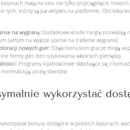
kasynach mają na celu nie tylko przyciągnięcie nowych 
 tych, którzy są już aktywni na platformie. Oto kilka kor
anse na wygraną:
Dodatkowe środki na grę pozwalają n
tym samym na wyższe szanse na trafienie wygranej.
loracji nowych gier:
Dzięki bonusom gracze mogą w
nne formy gier, bez ryzykowania własnych pieniędzy.
alności:
Programy lojalnościowe składające się z bonus
i minimalizują utratę klientów.
ymalnie wykorzystać dost
ykorzystać bonusy dostępne w polskich kasynach, war