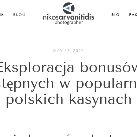
MS
BLOG
BIO
FA
MAY 23, 2026
Eksploracja bonusó
tępnych w popular
polskich kasynach