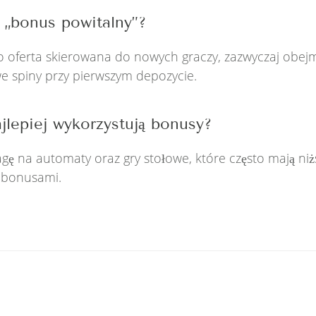
 „bonus powitalny”?
o oferta skierowana do nowych graczy, zazwyczaj obe
e spiny przy pierwszym depozycie.
ajlepiej wykorzystują bonusy?
gę na automaty oraz gry stołowe, które często mają n
 bonusami.