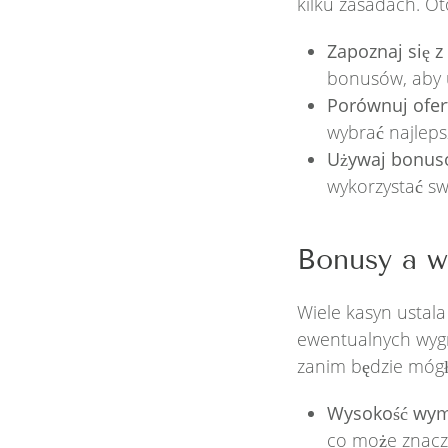
kilku zasadach. Ot
Zapoznaj się 
bonusów, aby 
Porównuj ofer
wybrać najleps
Używaj bonusó
wykorzystać sw
Bonusy a w
Wiele kasyn ustal
ewentualnych wygr
zanim będzie mógł
Wysokość wym
co może znacz