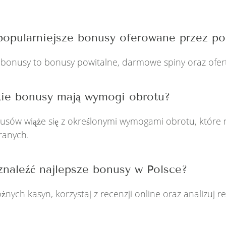
ajpopularniejsze bonusy oferowane przez po
 bonusy to bonusy powitalne, darmowe spiny oraz ofert
kie bonusy mają wymogi obrotu?
nusów wiąże się z określonymi wymogami obrotu, które n
ranych.
znaleźć najlepsze bonusy w Polsce?
żnych kasyn, korzystaj z recenzji online oraz analizuj 