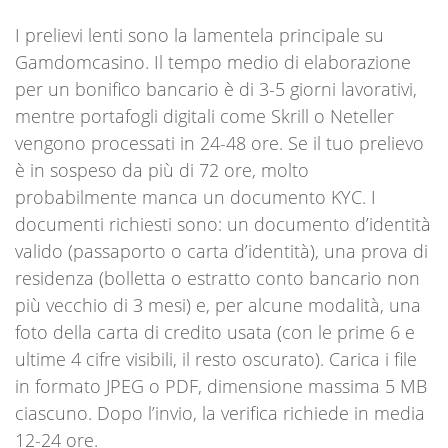
I prelievi lenti sono la lamentela principale su
Gamdomcasino. Il tempo medio di elaborazione
per un bonifico bancario è di 3-5 giorni lavorativi,
mentre portafogli digitali come Skrill o Neteller
vengono processati in 24-48 ore. Se il tuo prelievo
è in sospeso da più di 72 ore, molto
probabilmente manca un documento KYC. I
documenti richiesti sono: un documento d’identità
valido (passaporto o carta d’identità), una prova di
residenza (bolletta o estratto conto bancario non
più vecchio di 3 mesi) e, per alcune modalità, una
foto della carta di credito usata (con le prime 6 e
ultime 4 cifre visibili, il resto oscurato). Carica i file
in formato JPEG o PDF, dimensione massima 5 MB
ciascuno. Dopo l’invio, la verifica richiede in media
12-24 ore.