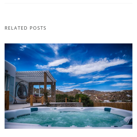
RELATED POSTS