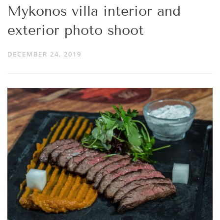
Mykonos villa interior and
exterior photo shoot
DECEMBER 24, 2019