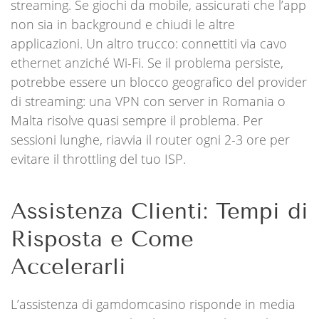
streaming. Se giochi da mobile, assicurati che l’app
non sia in background e chiudi le altre
applicazioni. Un altro trucco: connettiti via cavo
ethernet anziché Wi-Fi. Se il problema persiste,
potrebbe essere un blocco geografico del provider
di streaming: una VPN con server in Romania o
Malta risolve quasi sempre il problema. Per
sessioni lunghe, riavvia il router ogni 2-3 ore per
evitare il throttling del tuo ISP.
Assistenza Clienti: Tempi di
Risposta e Come
Accelerarli
L’assistenza di gamdomcasino risponde in media