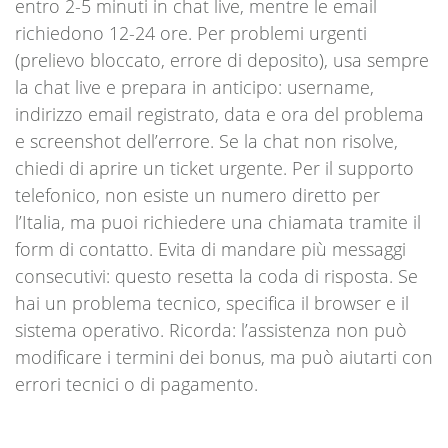
entro 2-5 minuti in chat live, mentre le email
richiedono 12-24 ore. Per problemi urgenti
(prelievo bloccato, errore di deposito), usa sempre
la chat live e prepara in anticipo: username,
indirizzo email registrato, data e ora del problema
e screenshot dell’errore. Se la chat non risolve,
chiedi di aprire un ticket urgente. Per il supporto
telefonico, non esiste un numero diretto per
l’Italia, ma puoi richiedere una chiamata tramite il
form di contatto. Evita di mandare più messaggi
consecutivi: questo resetta la coda di risposta. Se
hai un problema tecnico, specifica il browser e il
sistema operativo. Ricorda: l’assistenza non può
modificare i termini dei bonus, ma può aiutarti con
errori tecnici o di pagamento.