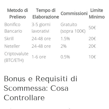
Metodo di
Tempo di
Limite
Commissioni
Prelievo
Elaborazione
Minimo
Bonifico
3-5 giorni
Gratuito
50€
Bancario
lavorativi
(sopra 100€)
Skrill
24-48 ore
1.5%
20€
Neteller
24-48 ore
2%
20€
Criptovalute
1-6 ore
0.5%
10€
(BTC/ETH)
Bonus e Requisiti di
Scommessa: Cosa
Controllare