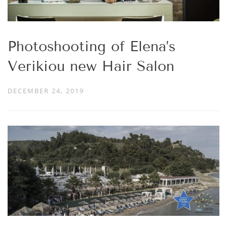
Photoshooting of Elena’s
Verikiou new Hair Salon
DECEMBER 24, 2019