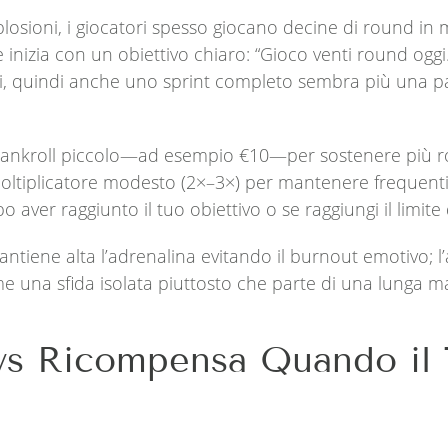
plosioni, i giocatori spesso giocano decine di round in 
e inizia con un obiettivo chiaro: “Gioco venti round ogg
i, quindi anche uno sprint completo sembra più una p
 bankroll piccolo—ad esempio €10—per sostenere più 
oltiplicatore modesto (2×–3×) per mantenere frequenti l
 aver raggiunto il tuo obiettivo o se raggiungi il limite d
iene alta l’adrenalina evitando il burnout emotivo; l
e una sfida isolata piuttosto che parte di una lunga m
 vs Ricompensa Quando il