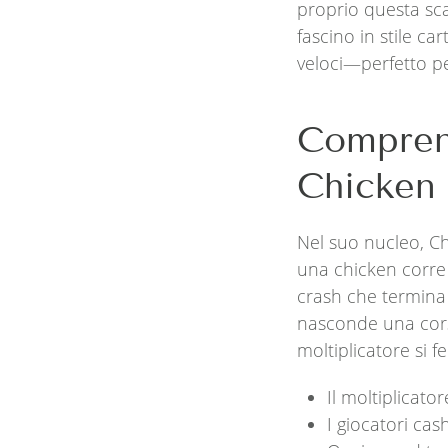
proprio questa sca
fascino in stile c
veloci—perfetto pe
Comprend
Chicken
Nel suo nucleo, Ch
una chicken corre 
crash che termina
nasconde una cors
moltiplicatore si f
Il moltiplicator
I giocatori ca