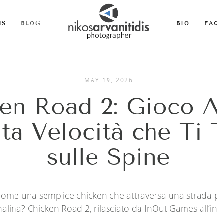
MS
BLOG
BIO
FA
MAY 19, 2026
en Road 2: Gioco 
lta Velocità che Ti 
sulle Spine
o come una semplice chicken che attraversa una strada
nalina? Chicken Road 2, rilasciato da InOut Games all’ini