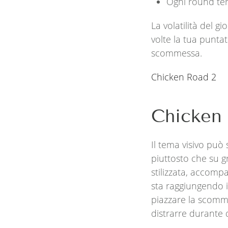
Ogni round ter
La volatilità del 
volte la tua punta
scommessa.
Chicken Road 2
Chicken 
Il tema visivo può
piuttosto che su g
stilizzata, accomp
sta raggiungendo i
piazzare la scomm
distrarre durante 