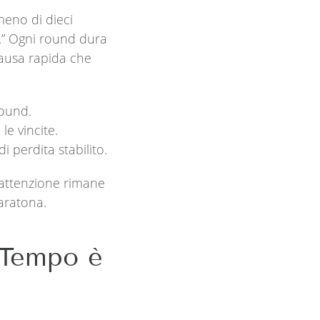
meno di dieci
i.” Ogni round dura
ausa rapida che
round.
e vincite.
i perdita stabilito.
’attenzione rimane
aratona.
 Tempo è