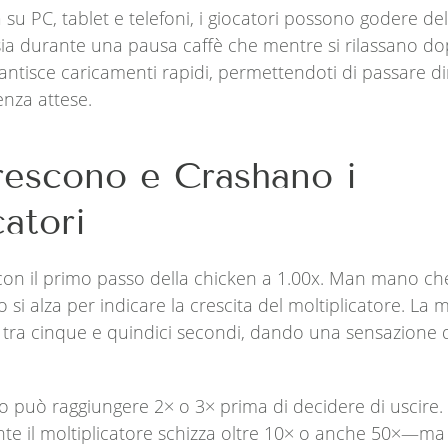
a su PC, tablet e telefoni, i giocatori possono godere del
sia durante una pausa caffè che mentre si rilassano dopo
antisce caricamenti rapidi, permettendoti di passare d
nza attese.
escono e Crashano i
catori
 con il primo passo della chicken a 1.00x. Man mano ch
 si alza per indicare la crescita del moltiplicatore. La 
tra cinque e quindici secondi, dando una sensazione q
o può raggiungere 2× o 3× prima di decidere di uscire.
te il moltiplicatore schizza oltre 10× o anche 50×—m