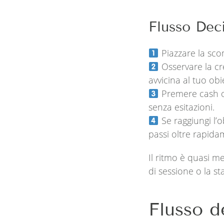
Flusso Deci
Piazzare la scom
Osservare la cre
avvicina al tuo obie
Premere cash ou
senza esitazioni.
Se raggiungi l’ob
passi oltre rapida
Il ritmo è quasi me
di sessione o la s
Flusso d