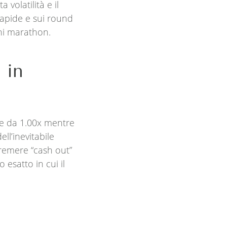
volatilità e il
rapide e sui round
oni marathon.
 in
le da 1.00x mentre
ll’inevitabile
remere “cash out”
esatto in cui il