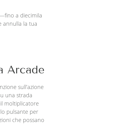
e—fino a diecimila
 annulla la tua
ia Arcade
nzione sull’azione
 su una strada
l moltiplicatore
olo pulsante per
zioni che possano