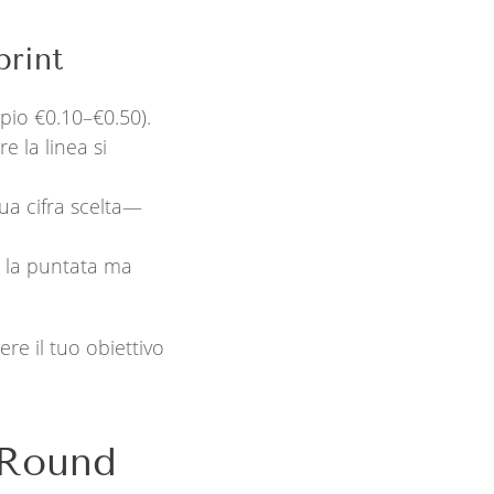
print
pio €0.10–€0.50).
e la linea si
ua cifra scelta—
di la puntata ma
ere il tuo obiettivo
i Round