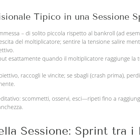
sionale Tipico in una Sessione S
messa – di solito piccola rispetto al bankroll (ad esem
scita del moltiplicatore; sentire la tensione salire mentr
ttivo.
t esattamente quando il moltiplicatore raggiunge la t
iettivo, raccogli le vincite; se sbagli (crash prima), per
mente.
ditativo: scommetti, osservi, esci—ripeti fino a raggiung
tanchezza.
ella Sessione: Sprint tra 