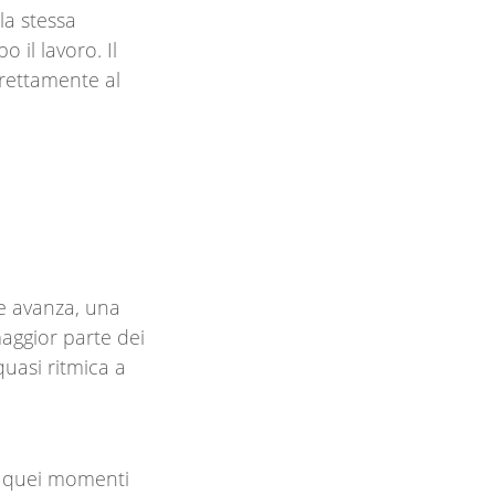
la stessa
 il lavoro. Il
irettamente al
e avanza, una
maggior parte dei
uasi ritmica a
a quei momenti