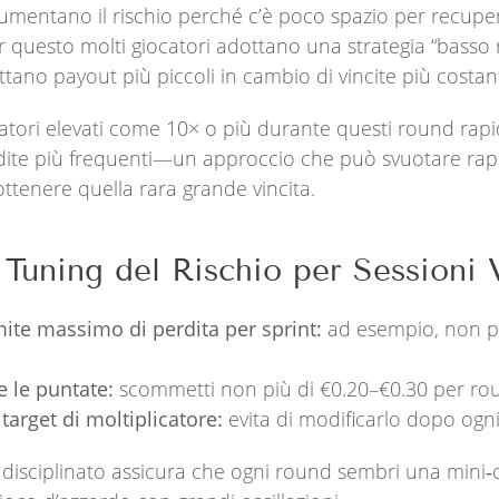
aumentano il rischio perché c’è poco spazio per recupe
r questo molti giocatori adottano una strategia “basso r
ttano payout più piccoli in cambio di vincite più costant
catori elevati come 10× o più durante questi round rapi
erdite più frequenti—un approccio che può svuotare rap
ottenere quella rara grande vincita.
 Tuning del Rischio per Sessioni 
ite massimo di perdita per sprint:
ad esempio, non pe
 le puntate:
scommetti non più di €0.20–€0.30 per ro
o target di moltiplicatore:
evita di modificarlo dopo ogni
disciplinato assicura che ogni round sembri una mini