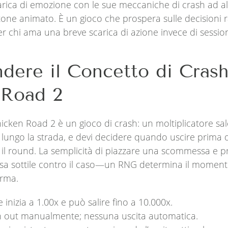
rica di emozione con le sue meccaniche di crash ad alta 
artone animato. È un gioco che prospera sulle decisioni 
r chi ama una breve scarica di azione invece di sessi
ere il Concetto di Crash
 Road 2
icken Road 2 è un gioco di crash: un moltiplicatore sa
lungo la strada, e devi decidere quando uscire prima de
 il round. La semplicità di piazzare una scommessa e p
a sottile contro il caso—un RNG determina il momento 
erma.
e inizia a 1.00x e può salire fino a 10.000x.
sh out manualmente; nessuna uscita automatica.