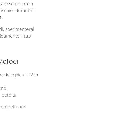
rare se un crash
ischio” durante il
i.
di, sperimenterai
idamente il tuo
Veloci
rdere più di €2 in
und.
 perdita.
‑competizione