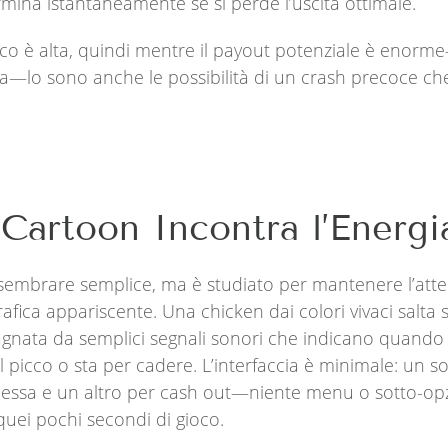
mina istantaneamente se si perde l’uscita ottimale.
gioco è alta, quindi mentre il payout potenziale è enorm
ta—lo sono anche le possibilità di un crash precoce che
Cartoon Incontra l’Energ
 sembrare semplice, ma è studiato per mantenere l’atte
rafica appariscente. Una chicken dai colori vivaci salta
agnata da semplici segnali sonori che indicano quando i
l picco o sta per cadere. L’interfaccia è minimale: un s
essa e un altro per cash out—niente menu o sotto-op
quei pochi secondi di gioco.