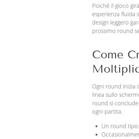
Poiché il gioco gir
esperienza fluida 
design leggero gar
prossimo round se
Come Cr
Moltipli
Ogni round inizia
linea sullo schermo
round si conclude 
ogni partita.
Un round tipic
Occasionalmen