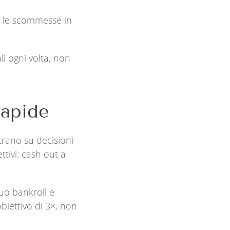
e le scommesse in
i ogni volta, non
Rapide
trano su decisioni
tivi: cash out a
tuo bankroll e
obiettivo di 3×, non