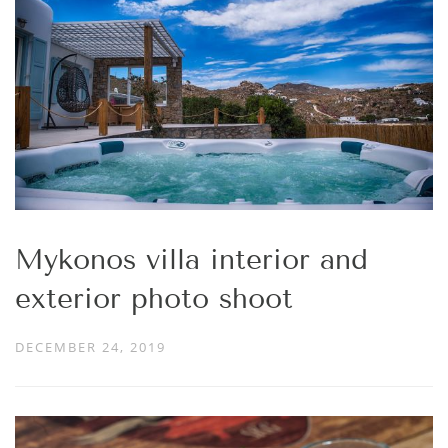
Mykonos villa interior and
exterior photo shoot
DECEMBER 24, 2019