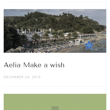
Aelia Make a wish
DECEMBER 24, 2019