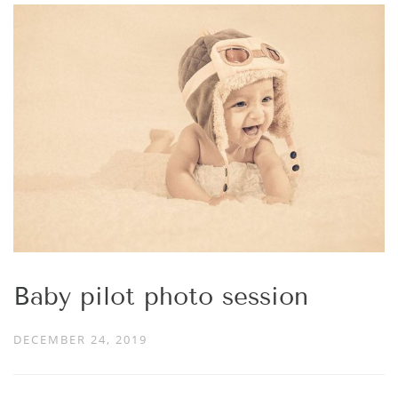
Baby pilot photo session
DECEMBER 24, 2019