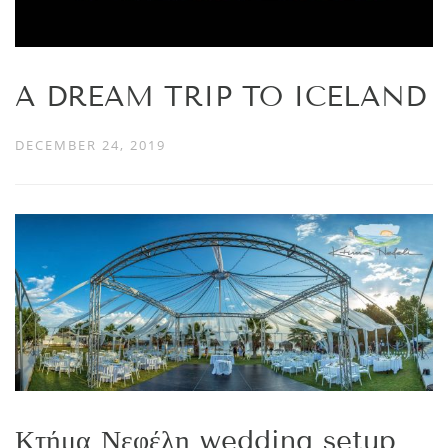
A DREAM TRIP TO ICELAND
DECEMBER 24, 2019
Κτήμα Νεφέλη wedding setup