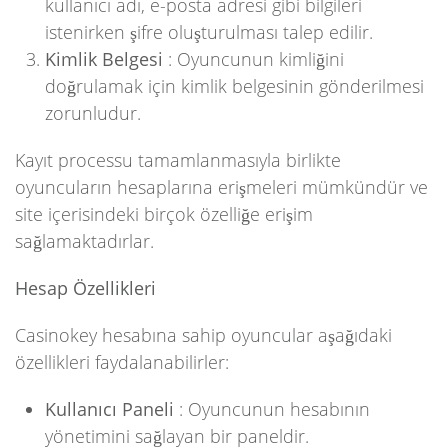
kullanıcı adı, e-posta adresi gibi bilgileri
istenirken şifre oluşturulması talep edilir.
Kimlik Belgesi
: Oyuncunun kimliğini
doğrulamak için kimlik belgesinin gönderilmesi
zorunludur.
Kayıt processu tamamlanmasıyla birlikte
oyuncuların hesaplarına erişmeleri mümkündür ve
site içerisindeki birçok özelliğe erişim
sağlamaktadırlar.
Hesap Özellikleri
Casinokey hesabına sahip oyuncular aşağıdaki
özellikleri faydalanabilirler:
Kullanıcı Paneli
: Oyuncunun hesabının
yönetimini sağlayan bir paneldir.