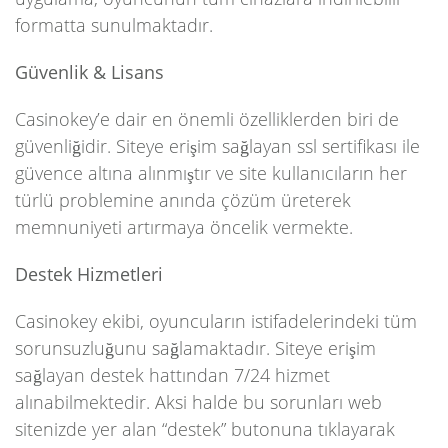
formatta sunulmaktadır.
Güvenlik & Lisans
Casinokey’e dair en önemli özelliklerden biri de
güvenliğidir. Siteye erişim sağlayan ssl sertifikası ile
güvence altına alınmıştır ve site kullanıcıların her
türlü problemine anında çözüm üreterek
memnuniyeti artırmaya öncelik vermekte.
Destek Hizmetleri
Casinokey ekibi, oyuncuların istifadelerindeki tüm
sorunsuzluğunu sağlamaktadır. Siteye erişim
sağlayan destek hattından 7/24 hizmet
alınabilmektedir. Aksi halde bu sorunları web
sitenizde yer alan “destek” butonuna tıklayarak