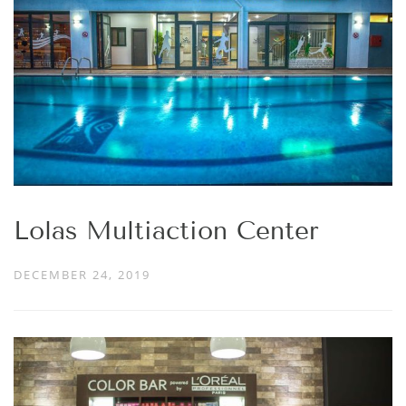
Lolas Multiaction Center
DECEMBER 24, 2019