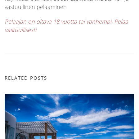
vastuullinen pelaaminen
Pelaajan on oltava 18 vuotta tai vanhempi. Pelaa
vastuullisesti.
RELATED POSTS