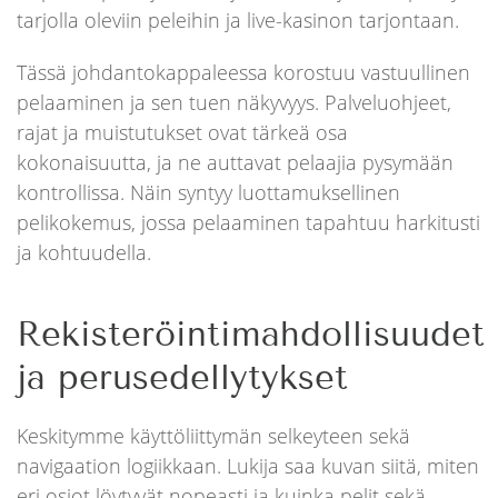
tarjolla oleviin peleihin ja live-kasinon tarjontaan.
Tässä johdantokappaleessa korostuu vastuullinen
pelaaminen ja sen tuen näkyvyys. Palveluohjeet,
rajat ja muistutukset ovat tärkeä osa
kokonaisuutta, ja ne auttavat pelaajia pysymään
kontrollissa. Näin syntyy luottamuksellinen
pelikokemus, jossa pelaaminen tapahtuu harkitusti
ja kohtuudella.
Rekisteröintimahdollisuudet
ja perusedellytykset
Keskitymme käyttöliittymän selkeyteen sekä
navigaation logiikkaan. Lukija saa kuvan siitä, miten
eri osiot löytyvät nopeasti ja kuinka pelit sekä