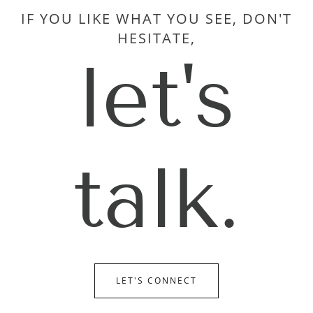
IF YOU LIKE WHAT YOU SEE, DON'T
HESITATE,
let's
talk.
LET'S CONNECT