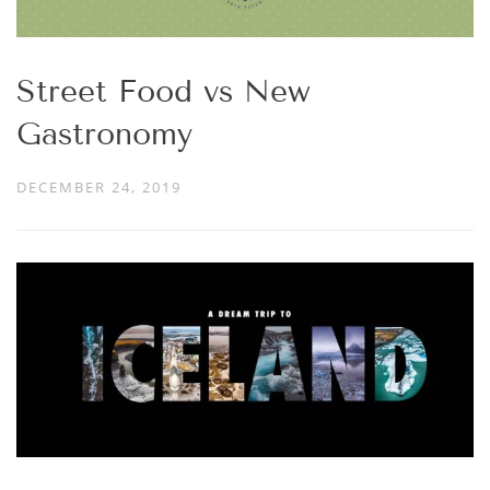
Street Food vs New
Gastronomy
DECEMBER 24, 2019