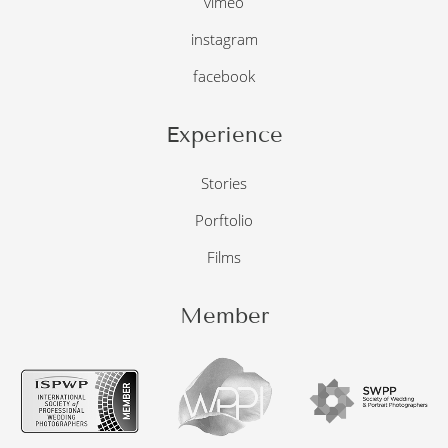
vimeo
instagram
facebook
Experience
Stories
Porftolio
Films
Member