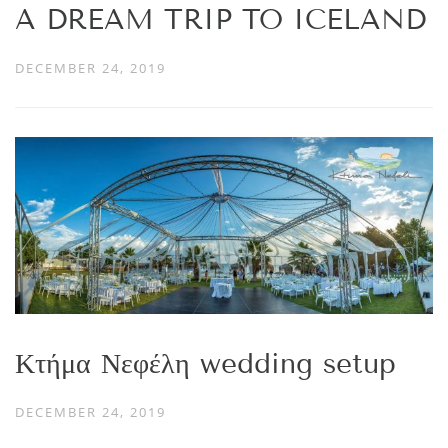
A DREAM TRIP TO ICELAND
DECEMBER 24, 2019
Κτήμα Νεφέλη wedding setup
DECEMBER 24, 2019