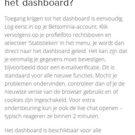
het dashboard?
Toegang krijgen tot het dashboard is eenvoudig.
Log eerst in op je Betsomnia-account. Klik
vervolgens op je profielfoto rechtsboven en
selecteer ‘Statistieken’ in het menu. Je wordt dan
direct naar het dashboard geleid. Het kan zijn dat
je eenmalig je gegevens moet bevestigen,
bijvoorbeeld door een e‑mailverificatie. Dit is
standaard voor alle nieuwe functies. Mocht je
problemen ondervinden, controleer dan of je de
nieuwste versie van de browser gebruikt en of
cookies zijn ingeschakeld. Voor extra
ondersteuning kun je ook de live chat openen –
typisch reageren ze binnen 2 minuten.
Het dashboard is beschikbaar voor alle