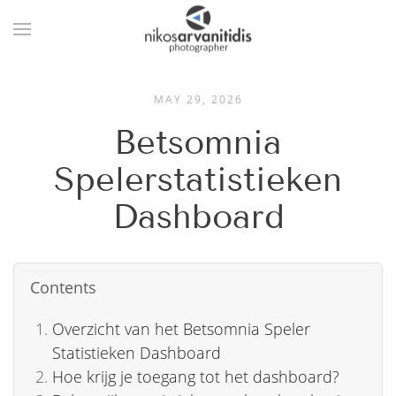
MAY 29, 2026
Betsomnia
Spelerstatistieken
Dashboard
Contents
Overzicht van het Betsomnia Speler
Statistieken Dashboard
Hoe krijg je toegang tot het dashboard?