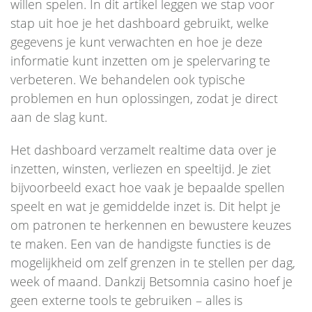
willen spelen. In dit artikel leggen we stap voor
stap uit hoe je het dashboard gebruikt, welke
gegevens je kunt verwachten en hoe je deze
informatie kunt inzetten om je spelervaring te
verbeteren. We behandelen ook typische
problemen en hun oplossingen, zodat je direct
aan de slag kunt.
Het dashboard verzamelt realtime data over je
inzetten, winsten, verliezen en speeltijd. Je ziet
bijvoorbeeld exact hoe vaak je bepaalde spellen
speelt en wat je gemiddelde inzet is. Dit helpt je
om patronen te herkennen en bewustere keuzes
te maken. Een van de handigste functies is de
mogelijkheid om zelf grenzen in te stellen per dag,
week of maand. Dankzij Betsomnia casino hoef je
geen externe tools te gebruiken – alles is