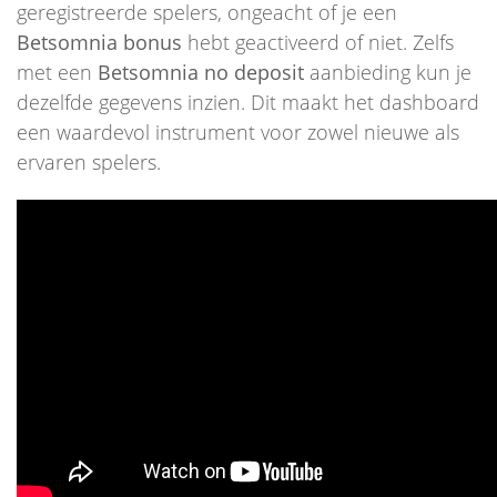
geregistreerde spelers, ongeacht of je een
Betsomnia bonus
hebt geactiveerd of niet. Zelfs
met een
Betsomnia no deposit
aanbieding kun je
dezelfde gegevens inzien. Dit maakt het dashboard
een waardevol instrument voor zowel nieuwe als
ervaren spelers.