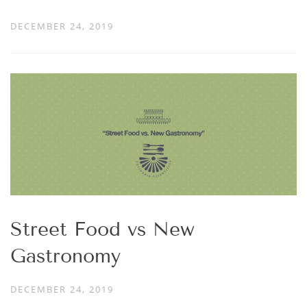
DECEMBER 24, 2019
Street Food vs New
Gastronomy
DECEMBER 24, 2019