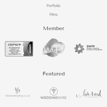
Porftolio
Films
Member
Featured