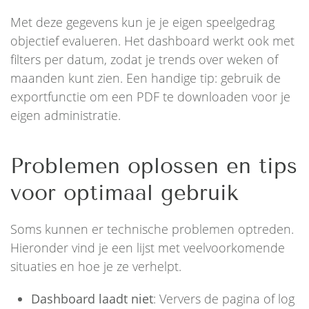
Met deze gegevens kun je je eigen speelgedrag
objectief evalueren. Het dashboard werkt ook met
filters per datum, zodat je trends over weken of
maanden kunt zien. Een handige tip: gebruik de
exportfunctie om een PDF te downloaden voor je
eigen administratie.
Problemen oplossen en tips
voor optimaal gebruik
Soms kunnen er technische problemen optreden.
Hieronder vind je een lijst met veelvoorkomende
situaties en hoe je ze verhelpt.
Dashboard laadt niet
: Ververs de pagina of log