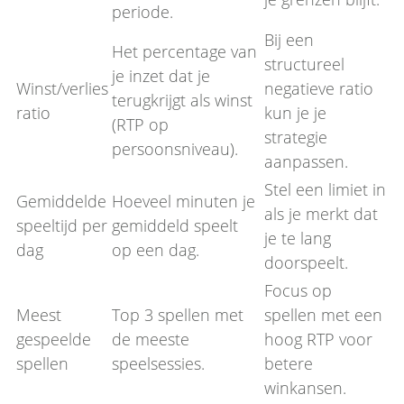
periode.
Bij een
Het percentage van
structureel
je inzet dat je
Winst/verlies
negatieve ratio
terugkrijgt als winst
ratio
kun je je
(RTP op
strategie
persoonsniveau).
aanpassen.
Stel een limiet in
Gemiddelde
Hoeveel minuten je
als je merkt dat
speeltijd per
gemiddeld speelt
je te lang
dag
op een dag.
doorspeelt.
Focus op
Meest
Top 3 spellen met
spellen met een
gespeelde
de meeste
hoog RTP voor
spellen
speelsessies.
betere
winkansen.