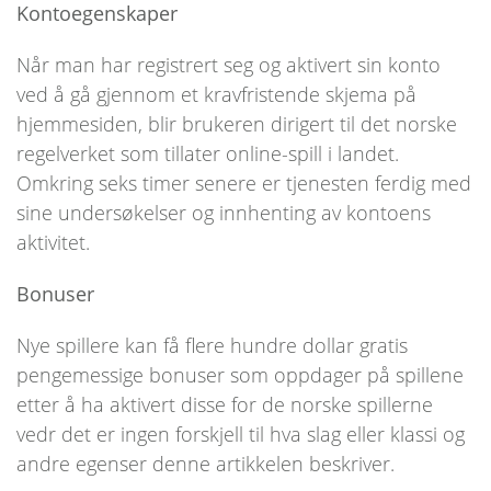
Kontoegenskaper
Når man har registrert seg og aktivert sin konto
ved å gå gjennom et kravfristende skjema på
hjemmesiden, blir brukeren dirigert til det norske
regelverket som tillater online-spill i landet.
Omkring seks timer senere er tjenesten ferdig med
sine undersøkelser og innhenting av kontoens
aktivitet.
Bonuser
Nye spillere kan få flere hundre dollar gratis
pengemessige bonuser som oppdager på spillene
etter å ha aktivert disse for de norske spillerne
vedr det er ingen forskjell til hva slag eller klassi og
andre egenser denne artikkelen beskriver.