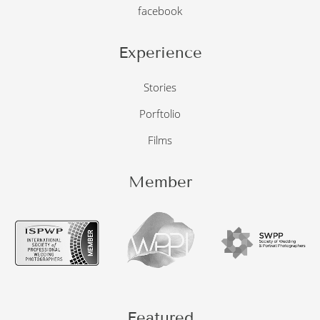
facebook
Experience
Stories
Porftolio
Films
Member
Featured