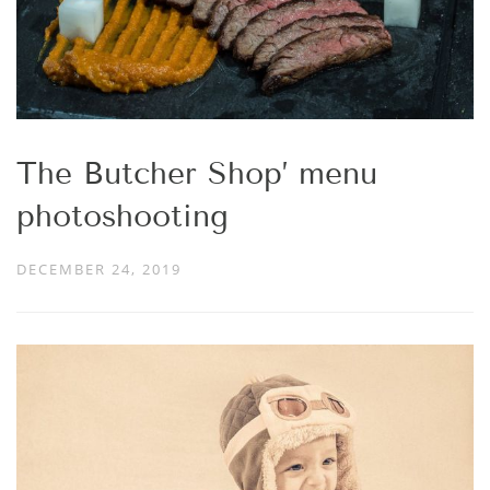
The Butcher Shop’ menu
photoshooting
DECEMBER 24, 2019