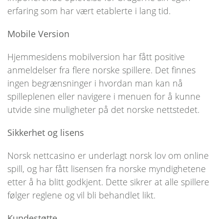
erfaring som har vært etablerte i lang tid.
Mobile Version
Hjemmesidens mobilversion har fått positive
anmeldelser fra flere norske spillere. Det finnes
ingen begrænsninger i hvordan man kan nå
spilleplenen eller navigere i menuen for å kunne
utvide sine muligheter på det norske nettstedet.
Sikkerhet og lisens
Norsk nettcasino er underlagt norsk lov om online
spill, og har fått lisensen fra norske myndighetene
etter å ha blitt godkjent. Dette sikrer at alle spillere
følger reglene og vil bli behandlet likt.
Kundestøtte