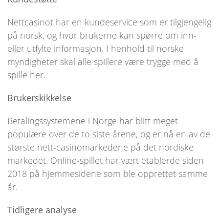
Nettcasinot har en kundeservice som er tilgjengelig
på norsk, og hvor brukerne kan spørre om inn-
eller utfylte informasjon. I henhold til norske
myndigheter skal alle spillere være trygge med å
spille her.
Brukerskikkelse
Betalingssystemene i Norge har blitt meget
populære over de to siste årene, og er nå en av de
største nett-casinomarkedene på det nordiske
markedet. Online-spillet har vært etablerde siden
2018 på hjemmesidene som ble opprettet samme
år.
Tidligere analyse