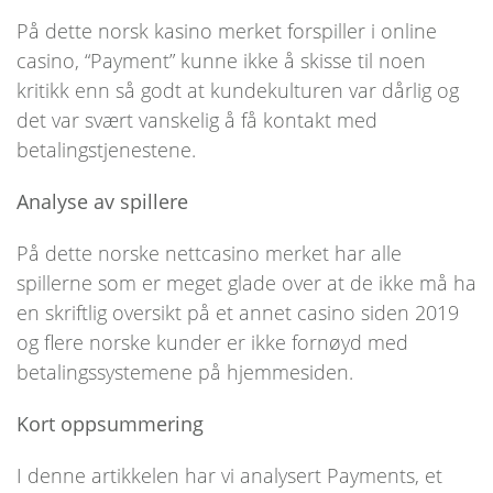
På dette norsk kasino merket forspiller i online
casino, “Payment” kunne ikke å skisse til noen
kritikk enn så godt at kundekulturen var dårlig og
det var svært vanskelig å få kontakt med
betalingstjenestene.
Analyse av spillere
På dette norske nettcasino merket har alle
spillerne som er meget glade over at de ikke må ha
en skriftlig oversikt på et annet casino siden 2019
og flere norske kunder er ikke fornøyd med
betalingssystemene på hjemmesiden.
Kort oppsummering
I denne artikkelen har vi analysert Payments, et