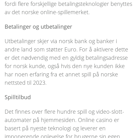
fordi flere forskjellige betalingsteknologier benyttes
av det norske online-spillemerket.
Betalinger og utbetalinger
Utbetalinger skjer via norsk bank og banker i
andre land som støtter Euro. For å aktivere dette
er det nødvendig med en gyldig betalingsadresse
for norsk kunde, også hvis den nye kunden ikke
har noen erfaring fra et annet spill på norske
nettsted til 2023.
Spilltilbud
Det finnes over flere hundre spill og video-slott-
automater på hjemmesiden. Online casino er
basert på nyeste teknologi og leverer en
imponerende oplevelse for brugerne sin egen