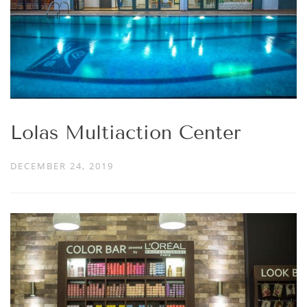
Lolas Multiaction Center
DECEMBER 24, 2019