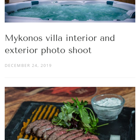
Mykonos villa interior and
exterior photo shoot
DECEMBER 24, 2019