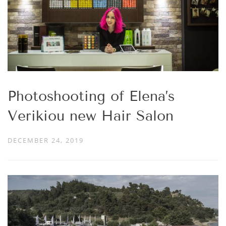
Photoshooting of Elena’s
Verikiou new Hair Salon
DECEMBER 24, 2019