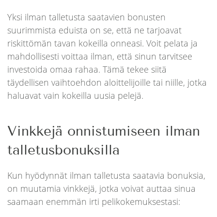
Yksi ilman talletusta saatavien bonusten
suurimmista eduista on se, että ne tarjoavat
riskittömän tavan kokeilla onneasi. Voit pelata ja
mahdollisesti voittaa ilman, että sinun tarvitsee
investoida omaa rahaa. Tämä tekee siitä
täydellisen vaihtoehdon aloittelijoille tai niille, jotka
haluavat vain kokeilla uusia pelejä.
Vinkkejä onnistumiseen ilman
talletusbonuksilla
Kun hyödynnät ilman talletusta saatavia bonuksia,
on muutamia vinkkejä, jotka voivat auttaa sinua
saamaan enemmän irti pelikokemuksestasi: