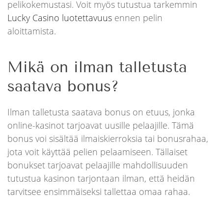
pelikokemustasi. Voit myös tutustua tarkemmin
Lucky Casino luotettavuus
ennen pelin
aloittamista.
Mikä on ilman talletusta
saatava bonus?
Ilman talletusta saatava bonus on etuus, jonka
online-kasinot tarjoavat uusille pelaajille. Tämä
bonus voi sisältää ilmaiskierroksia tai bonusrahaa,
jota voit käyttää pelien pelaamiseen. Tällaiset
bonukset tarjoavat pelaajille mahdollisuuden
tutustua kasinon tarjontaan ilman, että heidän
tarvitsee ensimmäiseksi tallettaa omaa rahaa.