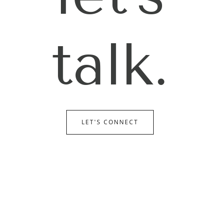
talk.
LET'S CONNECT