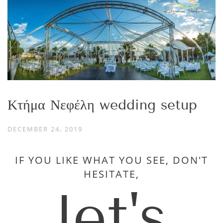
Κτήμα Νεφέλη wedding setup
DECEMBER 24, 2019
IF YOU LIKE WHAT YOU SEE, DON'T
HESITATE,
let's