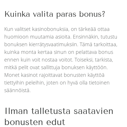
Kuinka valita paras bonus?
Kun valitset kasinobonuksia, on tärkeää ottaa
huomioon muutamia asioita. Ensinnäkin, tutustu
bonuksen kierrätysvaatimuksiin. Tämä tarkoittaa,
kuinka monta kertaa sinun on pelattava bonus
ennen kuin voit nostaa voitot. Toiseksi, tarkista,
mitkä pelit ovat sallittuja bonuksen käyttöön.
Monet kasinot rajoittavat bonusten käyttöä
tiettyihin peleihin, joten on hyvä olla tietoinen
säännöistä.
Ilman talletusta saatavien
bonusten edut