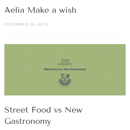
Aelia Make a wish
DECEMBER 24, 2019
Street Food vs New
Gastronomy