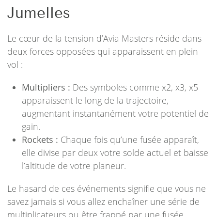
Jumelles
Le cœur de la tension d’Avia Masters réside dans
deux forces opposées qui apparaissent en plein
vol :
Multipliers :
Des symboles comme x2, x3, x5
apparaissent le long de la trajectoire,
augmentant instantanément votre potentiel de
gain.
Rockets :
Chaque fois qu’une fusée apparaît,
elle divise par deux votre solde actuel et baisse
l’altitude de votre planeur.
Le hasard de ces événements signifie que vous ne
savez jamais si vous allez enchaîner une série de
multiplicateurs ou être frappé par une fusée