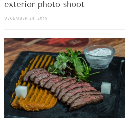
exterior photo shoot
DECEMBER 24, 2019