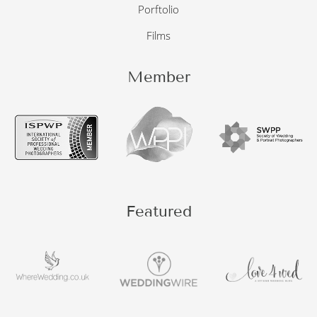
Porftolio
Films
Member
Featured