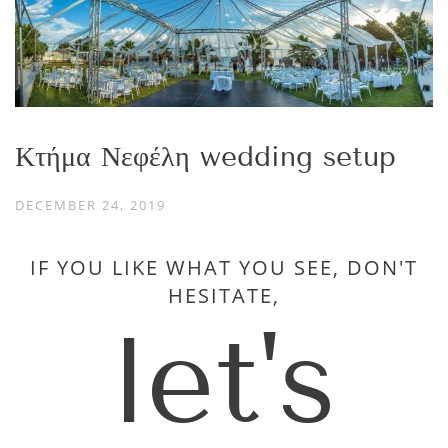
Κτήμα Νεφέλη wedding setup
DECEMBER 24, 2019
IF YOU LIKE WHAT YOU SEE, DON'T
HESITATE,
let's