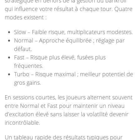
stratégique en dehors de la gestion du bankroll
qui influence votre résultat à chaque tour. Quatre
modes existent :
Slow – Faible risque, multiplicateurs modestes.
Normal – Approche équilibrée ; réglage par
défaut.
Fast – Risque plus élevé, fusées plus
fréquentes.
Turbo – Risque maximal ; meilleur potentiel de
gros gains.
En sessions courtes, les joueurs alternent souvent
entre Normal et Fast pour maintenir un niveau
d’excitation élevé sans laisser la volatilité devenir
incontrôlable.
Un tableau rapide des résultats typiques pour