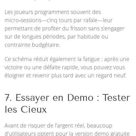
Les joueurs programment souvent des
micro‑sessions—cinq tours par rafale—leur
permettant de profiter du frisson sans s’engager
sur de longues périodes, par habitude ou
contrainte budgétaire.
Ce schéma réduit également la fatigue ; après une
victoire ou une défaite rapide, vous pouvez vous
éloigner et revenir plus tard avec un regard neuf.
7. Essayer en Demo : Tester
les Cieux
Avant de risquer de l’argent réel, beaucoup
d’utilisateurs optent pour la version demo gratuite