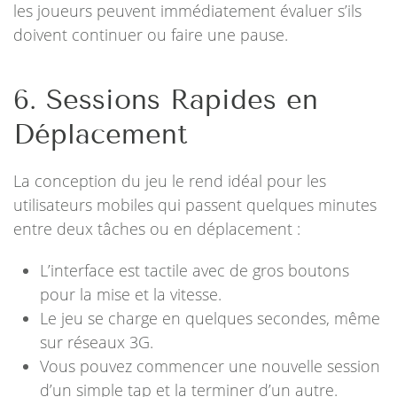
les joueurs peuvent immédiatement évaluer s’ils
doivent continuer ou faire une pause.
6. Sessions Rapides en
Déplacement
La conception du jeu le rend idéal pour les
utilisateurs mobiles qui passent quelques minutes
entre deux tâches ou en déplacement :
L’interface est tactile avec de gros boutons
pour la mise et la vitesse.
Le jeu se charge en quelques secondes, même
sur réseaux 3G.
Vous pouvez commencer une nouvelle session
d’un simple tap et la terminer d’un autre.