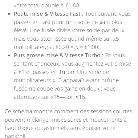
votre total double à €1.60.
Petite mise & Vitesse Fast :
Tour suivant, vous
passez en Fast pour un risque de gain plus
élevé. Une fusée divise votre solde par deux,
mais vous atterrissez quand même sur x5
multiplicateurs : €0.20 × 5 = €1.00.
Plus grosse mise & Vitesse Turbo :
En vous
sentant chanceux, vous augmentez votre mise
à €1 et passez en Turbo. Une série de
multiplicateurs x10 apparaît avant qu’une
fusée ne coupe vos gains en deux ; vous
atterrissez sur x15—soit €15.
Ce schéma montre comment des sessions courtes
peuvent mélanger mises sûres et mouvements à
haut risque occasionnels sans épuiser votre
bankroll.