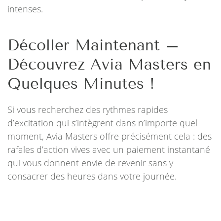
intenses.
Décoller Maintenant –
Découvrez Avia Masters en
Quelques Minutes !
Si vous recherchez des rythmes rapides
d’excitation qui s’intègrent dans n’importe quel
moment, Avia Masters offre précisément cela : des
rafales d’action vives avec un paiement instantané
qui vous donnent envie de revenir sans y
consacrer des heures dans votre journée.