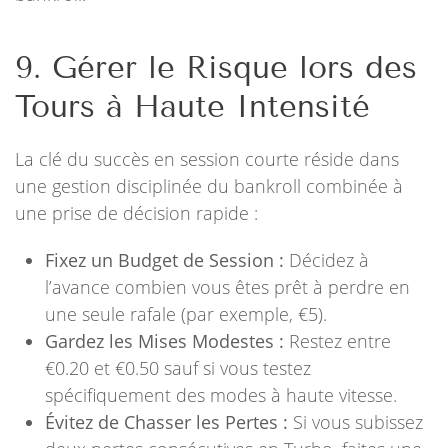
9. Gérer le Risque lors des
Tours à Haute Intensité
La clé du succès en session courte réside dans
une gestion disciplinée du bankroll combinée à
une prise de décision rapide :
Fixez un Budget de Session :
Décidez à
l’avance combien vous êtes prêt à perdre en
une seule rafale (par exemple, €5).
Gardez les Mises Modestes :
Restez entre
€0.20 et €0.50 sauf si vous testez
spécifiquement des modes à haute vitesse.
Évitez de Chasser les Pertes :
Si vous subissez