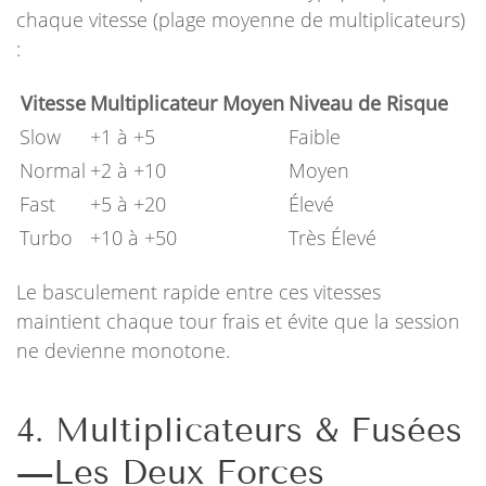
chaque vitesse (plage moyenne de multiplicateurs)
:
Vitesse
Multiplicateur Moyen
Niveau de Risque
Slow
+1 à +5
Faible
Normal
+2 à +10
Moyen
Fast
+5 à +20
Élevé
Turbo
+10 à +50
Très Élevé
Le basculement rapide entre ces vitesses
maintient chaque tour frais et évite que la session
ne devienne monotone.
4. Multiplicateurs & Fusées
—Les Deux Forces