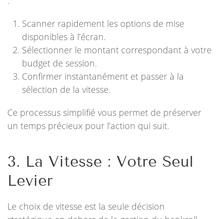
:
Scanner rapidement les options de mise
disponibles à l’écran.
Sélectionner le montant correspondant à votre
budget de session.
Confirmer instantanément et passer à la
sélection de la vitesse.
Ce processus simplifié vous permet de préserver
un temps précieux pour l’action qui suit.
3. La Vitesse : Votre Seul
Levier
Le choix de vitesse est la seule décision