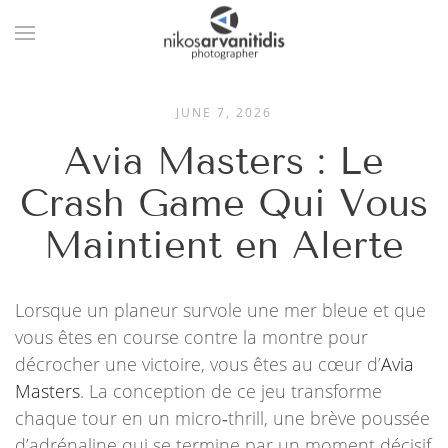
JUNE 7, 2026
Avia Masters : Le
Crash Game Qui Vous
Maintient en Alerte
Lorsque un planeur survole une mer bleue et que
vous êtes en course contre la montre pour
décrocher une victoire, vous êtes au cœur d’
Avia
Masters
. La conception de ce jeu transforme
chaque tour en un micro‑thrill, une brève poussée
d’adrénaline qui se termine par un moment décisif