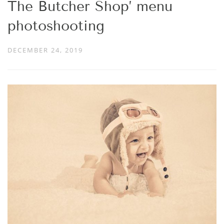
The Butcher Shop’ menu
photoshooting
DECEMBER 24, 2019