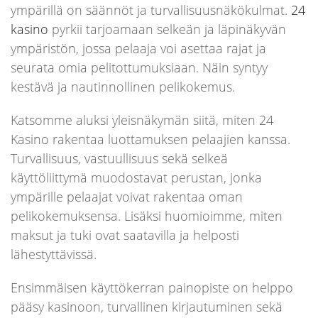
ympärillä on säännöt ja turvallisuusnäkökulmat.
24
kasino
pyrkii tarjoamaan selkeän ja läpinäkyvän
ympäristön, jossa pelaaja voi asettaa rajat ja
seurata omia pelitottumuksiaan. Näin syntyy
kestävä ja nautinnollinen pelikokemus.
Katsomme aluksi yleisnäkymän siitä, miten 24
Kasino rakentaa luottamuksen pelaajien kanssa.
Turvallisuus, vastuullisuus sekä selkeä
käyttöliittymä muodostavat perustan, jonka
ympärille pelaajat voivat rakentaa oman
pelikokemuksensa. Lisäksi huomioimme, miten
maksut ja tuki ovat saatavilla ja helposti
lähestyttävissä.
Ensimmäisen käyttökerran painopiste on helppo
pääsy kasinoon, turvallinen kirjautuminen sekä