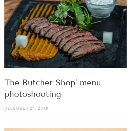
The Butcher Shop’ menu
photoshooting
DECEMBER 24, 2019