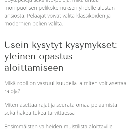
monipuolisen pelikokemuksen yhdelle alustan
ansiosta. Pelaajat voivat valita klassikoiden ja
modernien pelien väliltä.
Usein kysytyt kysymykset:
yleinen opastus
aloittamiseen
Mikä rooli on vastuullisuudella ja miten voit asettaa
rajoja?
Miten asettaa rajat ja seurata omaa pelaamista
sekä hakea tukea tarvittaessa
Ensimmäisten vaiheiden muistilista aloittaville