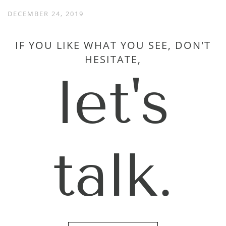
DECEMBER 24, 2019
IF YOU LIKE WHAT YOU SEE, DON'T
HESITATE,
let's
talk.