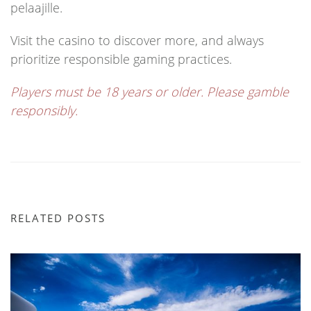
pelaajille.
Visit the casino to discover more, and always
prioritize responsible gaming practices.
Players must be 18 years or older. Please gamble
responsibly.
RELATED POSTS