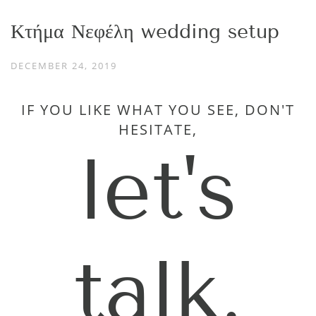
Κτήμα Νεφέλη wedding setup
DECEMBER 24, 2019
IF YOU LIKE WHAT YOU SEE, DON'T
HESITATE,
let's
talk.