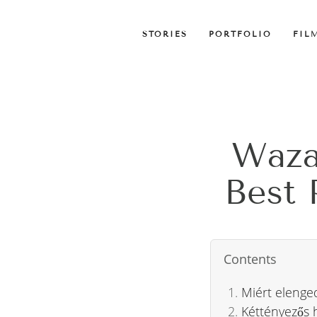
STORIES
PORTFOLIO
FIL
Waza
Best 
Contents
Miért elenge
Kéttényezős h