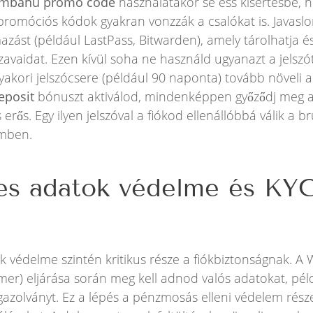
mbahu promo code
használatakor se ess kísértésbe, 
a promóciós kódok gyakran vonzzák a csalókat is. Javasl
mazást (például LastPass, Bitwarden), amely tárolhatja é
szavaidat. Ezen kívül soha ne használd ugyanazt a jelsz
akori jelszócsere (például 90 naponta) tovább növeli 
posit
bónuszt aktiválod, mindenképpen győződj meg ar
 erős. Egy ilyen jelszóval a fiókod ellenállóbbá válik a b
mben.
es adatok védelme és KY
k védelme szintén kritikus része a fiókbiztonságnak.
er) eljárása során meg kell adnod valós adatokat, péld
gazolványt. Ez a lépés a pénzmosás elleni védelem része