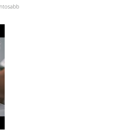
ontosabb