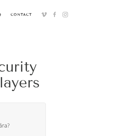
Q
CONTACT
urity
layers
ára?