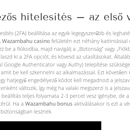
zős hitelesítés – az első 
lesítés (2FA) beállítása az egyik legegyszerűbb és legh
A
Wazambahu casino
felületén ezt néhány kattintással 
zz be a fiókodba, majd navigálj a „Biztonság” vagy „Fiókb
aszd ki a 2FA opciót, és kövesd az utasításokat. Általáb
l Google Authenticator vagy Authy) telepítése szüksége
amit be kell szkennelni az alkalmazással. Ezt követőe
gy hatjegyű engedélyező kódot kell megadnod a jelszava
ként változik, így még ha valaki megszerzi is a jelsza
 beállítás teljes folyamata 2-3 percet vesz igénybe, de 
érül. Ha a
Wazambahu bonus
aktiválásakor is ezt a v
 biztonságban lesznek.