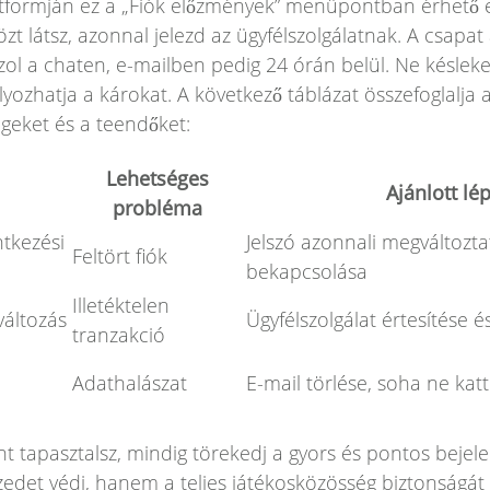
ormján ez a „Fiók előzmények” menüpontban érhető el
özt látsz, azonnal jelezd az ügyfélszolgálatnak. A csapat
zol a chaten, e-mailben pedig 24 órán belül. Ne késleke
ozhatja a károkat. A következő táblázat összefoglalja 
geket és a teendőket:
Lehetséges
l
Ajánlott lé
probléma
ntkezési
Jelszó azonnali megváltozt
Feltört fiók
bekapcsolása
Illetéktelen
változás
Ügyfélszolgálat értesítése és
tranzakció
Adathalászat
E-mail törlése, soha ne katt
t tapasztalsz, mindig törekedj a gyors és pontos bejele
det védi, hanem a teljes játékosközösség biztonságát is