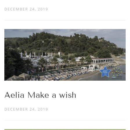
DECEMBER 24, 2019
Aelia Make a wish
DECEMBER 24, 2019