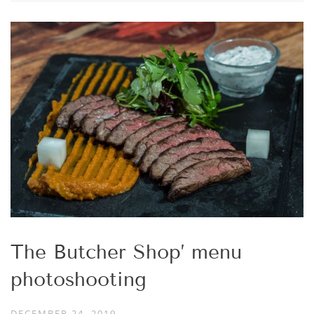
The Butcher Shop’ menu
photoshooting
DECEMBER 24, 2019