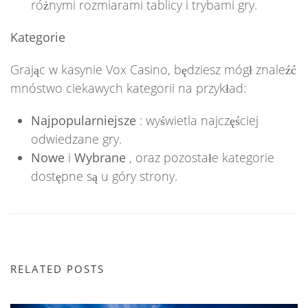
różnymi rozmiarami tablicy i trybami gry.
Kategorie
Grając w kasynie Vox Casino, będziesz mógł znaleźć
mnóstwo ciekawych kategorii na przykład:
Najpopularniejsze
: wyświetla najczęściej
odwiedzane gry.
Nowe
i
Wybrane
, oraz pozostałe kategorie
dostępne są u góry strony.
RELATED POSTS