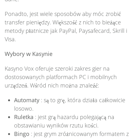
Ponadto, jest wiele sposobów aby móc zrobić
transfer pieniędzy. Większość z nich to bieżące
metody płatnicze jak PayPal, Paysafecard, Skrill i
Visa.
Wybory w Kasynie
Kasyno Vox oferuje szeroki zakres gier na
dostosowanych platformach PC i mobilnych
urządzeń. Wśród nich można znaleźć:
Automaty
: są to grę, która działa całkowicie
losowo.
Ruletka
: jest grą hazardu polegającą na
obstawianiu wyników rzutu kości.
Bingo
: jest grym zróżnicowanym formatem z