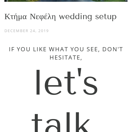
Κτήμα Νεφέλη wedding setup
DECEMBER 24, 2019
IF YOU LIKE WHAT YOU SEE, DON'T
HESITATE,
let's
talk.