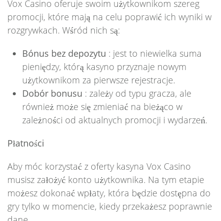
Vox Casino oferuje swoim użytkownikom szereg
promocji, które mają na celu poprawić ich wyniki w
rozgrywkach. Wśród nich są:
Bónus bez depozytu
: jest to niewielka suma
pieniędzy, którą kasyno przyznaje nowym
użytkownikom za pierwsze rejestracje.
Dobór bonusu
: zależy od typu gracza, ale
również może się zmieniać na bieżąco w
zależności od aktualnych promocji i wydarzeń.
Płatności
Aby móc korzystać z oferty kasyna Vox Casino
musisz założyć konto użytkownika. Na tym etapie
możesz dokonać wpłaty, która będzie dostępna do
gry tylko w momencie, kiedy przekażesz poprawnie
dane.