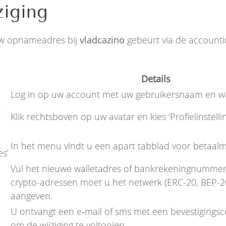
ziging
uw opnameadres bij
vladcazino
gebeurt via de accountin
Details
Log in op uw account met uw gebruikersnaam en 
n
Klik rechtsboven op uw avatar en kies ‘Profielinstelli
In het menu vindt u een apart tabblad voor betaal
s’
Vul het nieuwe walletadres of bankrekeningnummer i
crypto-adressen moet u het netwerk (ERC-20, BEP-2
aangeven.
U ontvangt een e‑mail of sms met een bevestigingsc
om de wijziging te voltooien.