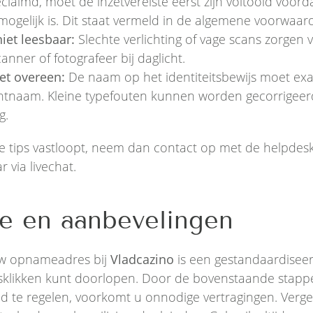
claimd, moet de inzetvereiste eerst zijn voltooid voord
 mogelijk is. Dit staat vermeld in de algemene voorwaar
et leesbaar:
Slechte verlichting of vage scans zorgen v
nner of fotografeer bij daglicht.
t overeen:
De naam op het identiteitsbewijs moet e
tnaam. Kleine typefouten kunnen worden gecorrigeer
g.
e tips vastloopt, neem dan contact op met de helpde
r via livechat.
e en aanbevelingen
uw opnameadres bij
Vladcazino
is een gestandaardiseer
sklikken kunt doorlopen. Door de bovenstaande stapp
 te regelen, voorkomt u onnodige vertragingen. Vergee