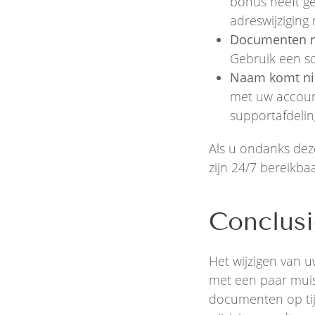
bonus heeft ge
adreswijziging
Documenten ni
Gebruik een sca
Naam komt nie
met uw accoun
supportafdelin
Als u ondanks dez
zijn 24/7 bereikbaa
Conclusi
Het wijzigen van 
met een paar mui
documenten op tijd