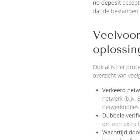
no deposit
accept
dat de bestanden 
Veelvoo
oplossin
Ook al is het proc
overzicht van vee
Verkeerd netwe
netwerk (bijv.
netwerkopties 
Dubbele verific
om een extra b
Wachttijd do