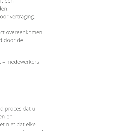
at een
den.
oor vertraging.
xact overeenkomen
d door de
sk – medewerkers
d proces dat u
en en
t niet dat elke