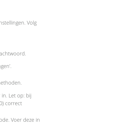
stellingen. Volg
wachtwoord.
ngen’.
methoden.
n. Let op: bij
0) correct
ode. Voer deze in