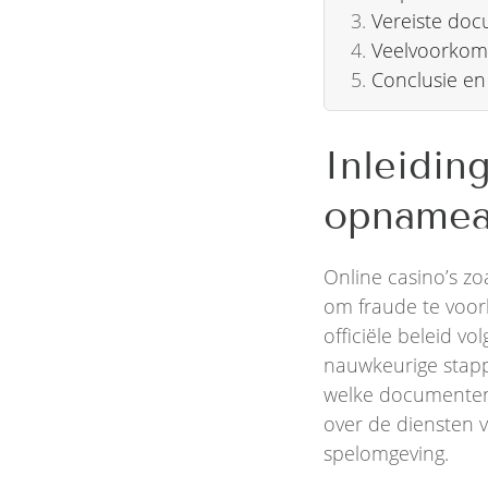
Vereiste doc
Veelvoorkom
Conclusie en
Inleidin
opnamead
Online casino’s zo
om fraude te voor
officiële beleid vol
nauwkeurige stapp
welke documenten 
over de diensten v
spelomgeving.