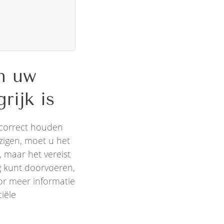
an uw
rijk is
correct houden
zigen, moet u het
, maar het vereist
g kunt doorvoeren,
or meer informatie
ciële