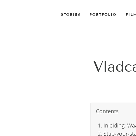
STORIES
PORTFOLIO
FIL
Vladc
Contents
Inleiding: W
Stap-voor-st