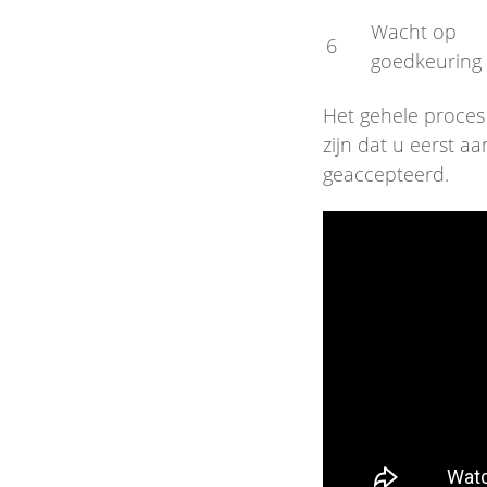
Wacht op
6
goedkeuring
Het gehele proces
zijn dat u eerst 
geaccepteerd.