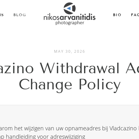
MS
BLOG
BIO
FA
MAY 30, 2026
azino Withdrawal A
Change Policy
aarom het wijzigen van uw opnameadres bij Vladcazino b
ap handleiding voor adreswijziging