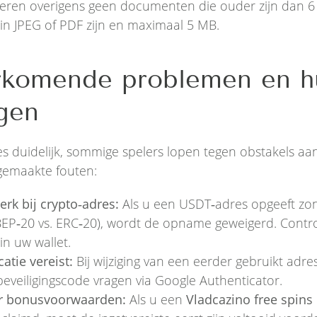
eren overigens geen documenten die ouder zijn dan 
in JPEG of PDF zijn en maximaal 5 MB.
rkomende problemen en h
gen
es duidelijk, sommige spelers lopen tegen obstakels aa
lgemaakte fouten:
rk bij crypto‑adres:
Als u een USDT‑adres opgeeft zon
 BEP‑20 vs. ERC‑20), wordt de opname geweigerd. Control
in uw wallet.
atie vereist:
Bij wijziging van een eerder gebruikt adr
eveiligingscode vragen via Google Authenticator.
or bonusvoorwaarden:
Als u een
Vladcazino free spins