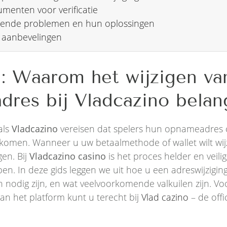
umenten voor verificatie
ende problemen en hun oplossingen
 aanbevelingen
g: Waarom het wijzigen v
res bij Vladcazino belang
als
Vladcazino
vereisen dat spelers hun opnameadres 
komen. Wanneer u uw betaalmethode of wallet wilt wij
gen. Bij
Vladcazino casino
is het proces helder en veilig
en. In deze gids leggen we uit hoe u een adreswijzigin
nodig zijn, en wat veelvoorkomende valkuilen zijn. Vo
an het platform kunt u terecht bij
Vlad cazino
– de offi