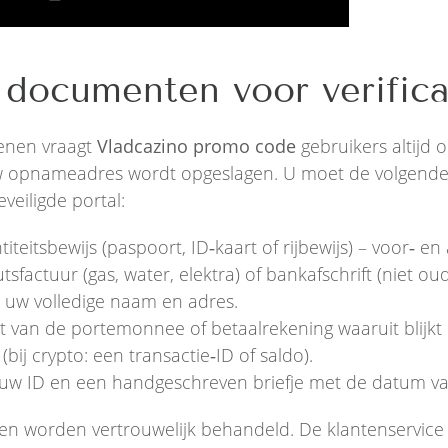
 documenten voor verifica
enen vraagt
Vladcazino promo code
gebruikers altijd o
w opnameadres wordt opgeslagen. U moet de volgen
veiligde portal:
titeitsbewijs (paspoort, ID‑kaart of rijbewijs) – voor‑ en
sfactuur (gas, water, elektra) of bankafschrift (niet ou
uw volledige naam en adres.
 van de portemonnee of betaalrekening waaruit blijkt
(bij crypto: een transactie‑ID of saldo).
t uw ID en een handgeschreven briefje met de datum v
n worden vertrouwelijk behandeld. De klantenservice