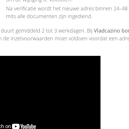
Na verificatie wordt het nieuwe adres binnen 24–48 
mits alle documenten zijn ingediend.
 duurt gemiddeld 2 tot 3 werkdagen. Bij
Vladcazino bo
aan de inzetvoorwaarden moet voldoen voordat een adre