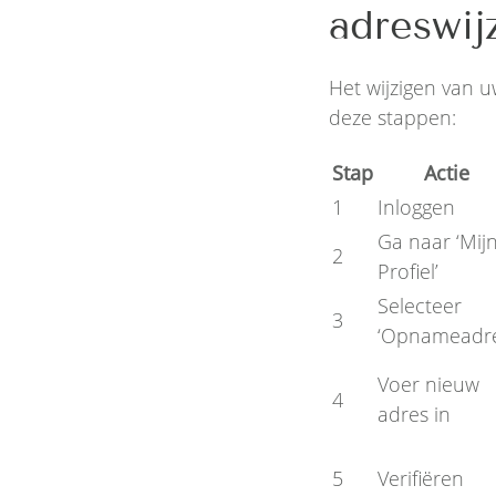
adreswij
Het wijzigen van 
deze stappen:
Stap
Actie
1
Inloggen
Ga naar ‘Mij
2
Profiel’
Selecteer
3
‘Opnameadre
Voer nieuw
4
adres in
5
Verifiëren