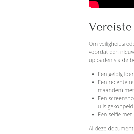
Vereiste
Om veiligheidsred
voordat een nieu
uploaden via de be
Een geldig iden
Een recente nut
maanden) met 
Een screenshot
u is gekoppeld 
Een selfie me
Al deze documente