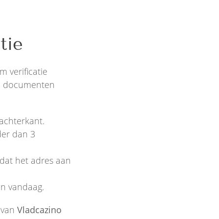
tie
m verificatie
de documenten
 achterkant.
der dan 3
 dat het adres aan
an vandaag.
 van
Vladcazino