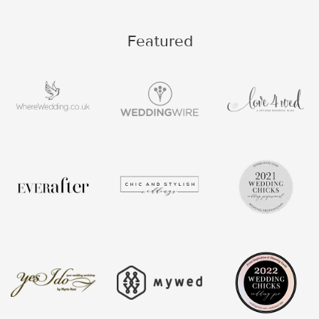
Featured