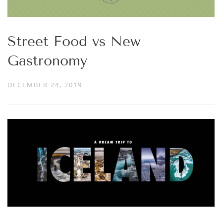
Street Food vs New
Gastronomy
DECEMBER 24, 2019