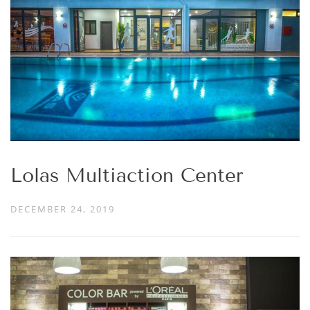
Lolas Multiaction Center
DECEMBER 24, 2019