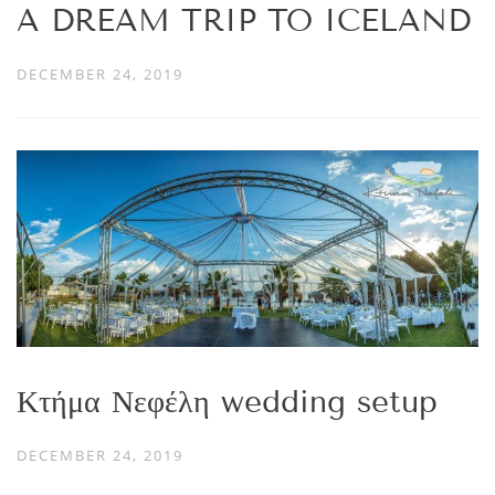
A DREAM TRIP TO ICELAND
DECEMBER 24, 2019
Κτήμα Νεφέλη wedding setup
DECEMBER 24, 2019