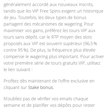
généralement accordé aux nouveaux inscrits,
tandis que les VIP Free Spins exigent un historique
de jeu. Toutefois, les deux types de bonus
partagent des mécanismes de wagering. Pour
maximiser vos gains, préférez les tours VIP aux
tours sans dépôt, car le RTP moyen des slots
proposés aux VIP est souvent supérieur (96,5 %
contre 95 %). De plus, la fréquence plus élevée
compense le wagering plus important. Pour activer
votre première série de tours gratuits VIP, utilisez
le lien suivant :
Profitez dès maintenant de l’offre exclusive en
cliquant sur
Stake bonus
.
N’oubliez pas de vérifier vos emails chaque
semaine et de planifier vos dépôts pour rester