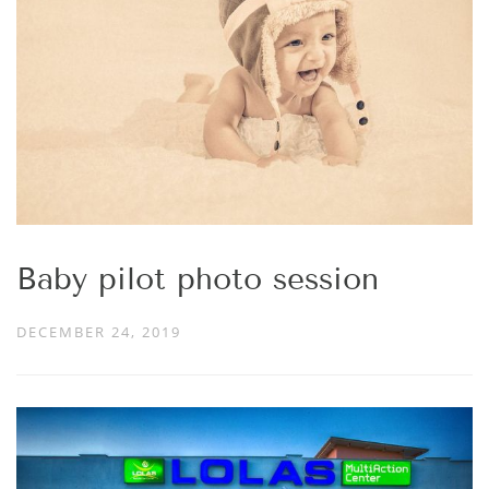
Baby pilot photo session
DECEMBER 24, 2019