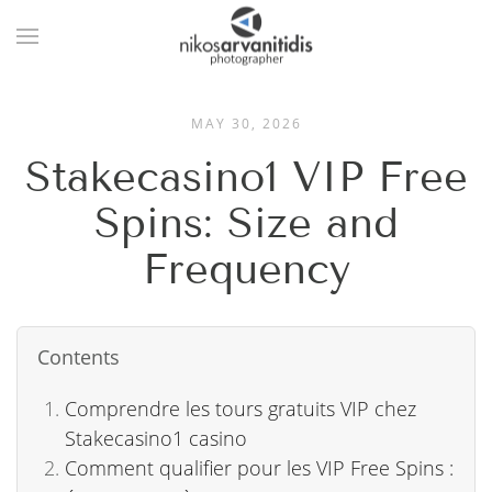
MAY 30, 2026
Stakecasino1 VIP Free
Spins: Size and
Frequency
Contents
Comprendre les tours gratuits VIP chez
Stakecasino1 casino
Comment qualifier pour les VIP Free Spins :