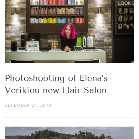
Photoshooting of Elena’s
Verikiou new Hair Salon
DECEMBER 24, 2019