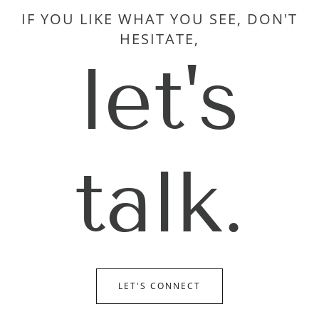
IF YOU LIKE WHAT YOU SEE, DON'T
HESITATE,
let's
talk.
LET'S CONNECT