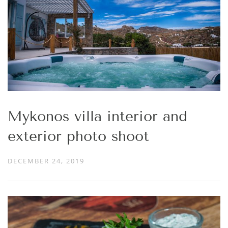
Mykonos villa interior and
exterior photo shoot
DECEMBER 24, 2019