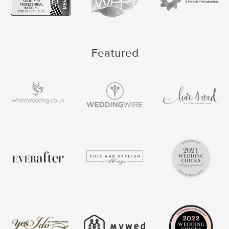
Featured