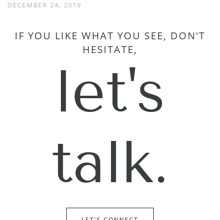
DECEMBER 24, 2019
IF YOU LIKE WHAT YOU SEE, DON'T
HESITATE,
let's
talk.
LET'S CONNECT