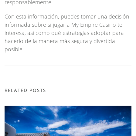
responsablemente.
Con esta información, puedes tomar una decisión
informada sobre si jugar a My Empire Casino te
interesa, así como qué estrategias adoptar para
hacerlo de la manera más segura y divertida
posible.
RELATED POSTS