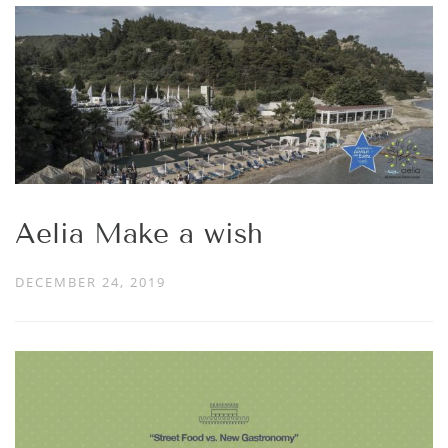
Aelia Make a wish
DECEMBER 24, 2019