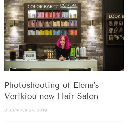
Photoshooting of Elena’s
Verikiou new Hair Salon
DECEMBER 24, 2019