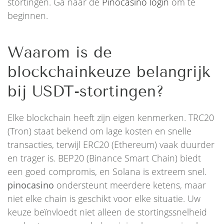
stortingen. Ga naar de
Pinocasino login
om te
beginnen.
Waarom is de
blockchainkeuze belangrijk
bij USDT-stortingen?
Elke blockchain heeft zijn eigen kenmerken. TRC20
(Tron) staat bekend om lage kosten en snelle
transacties, terwijl ERC20 (Ethereum) vaak duurder
en trager is. BEP20 (Binance Smart Chain) biedt
een goed compromis, en Solana is extreem snel.
pinocasino
ondersteunt meerdere ketens, maar
niet elke chain is geschikt voor elke situatie. Uw
keuze beïnvloedt niet alleen de stortingssnelheid