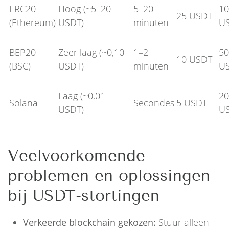
ERC20
Hoog (~5–20
5–20
10
25 USDT
(Ethereum)
USDT)
minuten
U
BEP20
Zeer laag (~0,10
1–2
50
10 USDT
(BSC)
USDT)
minuten
U
Laag (~0,01
20
Solana
Secondes
5 USDT
USDT)
U
Veelvoorkomende
problemen en oplossingen
bij USDT-stortingen
Verkeerde blockchain gekozen:
Stuur alleen