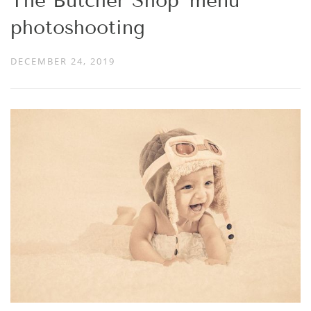
The Butcher Shop’ menu
photoshooting
DECEMBER 24, 2019