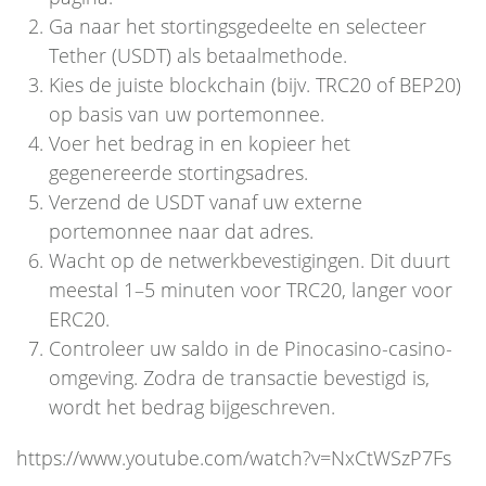
Ga naar het stortingsgedeelte en selecteer
Tether (USDT) als betaalmethode.
Kies de juiste blockchain (bijv. TRC20 of BEP20)
op basis van uw portemonnee.
Voer het bedrag in en kopieer het
gegenereerde stortingsadres.
Verzend de USDT vanaf uw externe
portemonnee naar dat adres.
Wacht op de netwerkbevestigingen. Dit duurt
meestal 1–5 minuten voor TRC20, langer voor
ERC20.
Controleer uw saldo in de Pinocasino-casino-
omgeving. Zodra de transactie bevestigd is,
wordt het bedrag bijgeschreven.
https://www.youtube.com/watch?v=NxCtWSzP7Fs