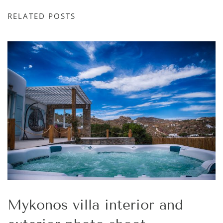
RELATED POSTS
Mykonos villa interior and