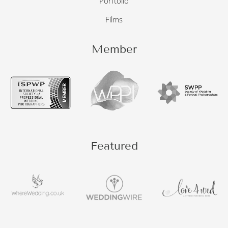
Porftolio
Films
Member
Featured