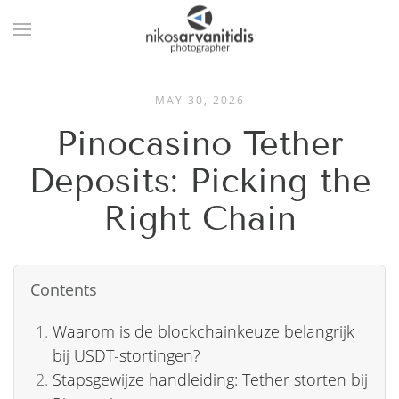
MAY 30, 2026
Pinocasino Tether
Deposits: Picking the
Right Chain
Contents
Waarom is de blockchainkeuze belangrijk
bij USDT-stortingen?
Stapsgewijze handleiding: Tether storten bij