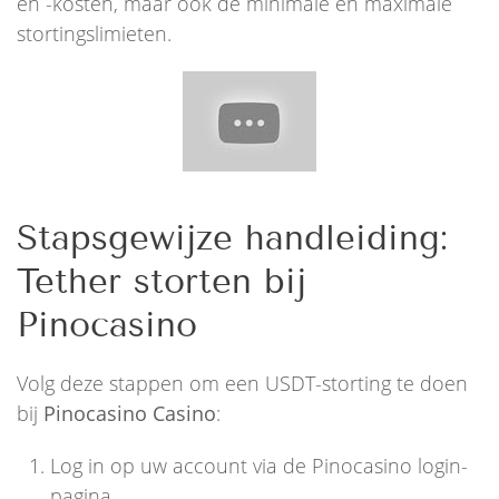
en -kosten, maar ook de minimale en maximale
stortingslimieten.
Stapsgewijze handleiding:
Tether storten bij
Pinocasino
Volg deze stappen om een USDT-storting te doen
bij
Pinocasino Casino
:
Log in op uw account via de Pinocasino login-
pagina.