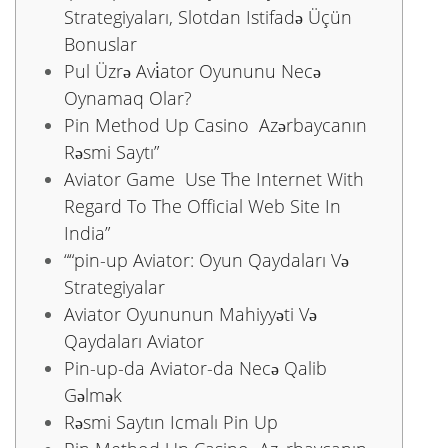
Strategiyaları, Slotdan Istifadə Üçün
Bonuslar
Pul Üzrə Avi̇ator Oyununu Necə
Oynamaq Olar?
Pin Method Up Casino ️ Azərbaycanın
Rəsmi Saytı”
Aviator Game ️ Use The Internet With
Regard To The Official Web Site In
India”
““pin-up Aviator: Oyun Qaydaları Və
Strategiyalar
Aviator Oyununun Mahiyyəti Və
Qaydaları Aviator
Pin-up-da Aviator-da Necə Qalib
Gəlmək
Rəsmi Saytın Icmalı Pin Up