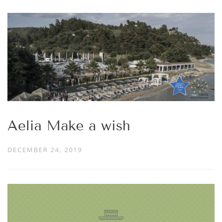
Aelia Make a wish
DECEMBER 24, 2019