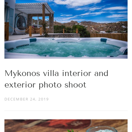
Mykonos villa interior and
exterior photo shoot
DECEMBER 24, 2019