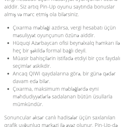
aiddir. Siz artıq Pin-Up oyunu saytında bonuslar
almış və mərc etmiş ola bilərsiniz.
Çıxarma məbləği azdırsa, vergi hesabatı üçün
məsuliyyət oyunçunun özünə aiddir.
Hüquqi Azərbaycan ofisi beynəlxalq həmkarı ilə
heç bir şəkildə formal bağlı deyil.
Müasir bahisçilərin istifadə etdiyi bir çox faydalı
seçimlər əskikdir.
Ancaq QIWI qaydalarına görə, bir günə qədər
davam edə bilər.
Çıxarma, maksimum məbləğlərdə eyni
məhdudiyyətlərlə sadalanan bütün üsullarla
mümkündür.
Sonuncular əksər canlı hadisələr üçün saxlanılan
qrafik uyğunluq mərkəzi ilə əvəz olunur. Pin-Up-də