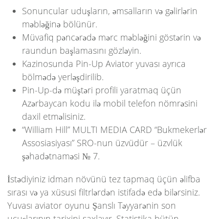
Sonuncular uduşların, əmsalların və gəlirlərin
məbləğinə bölünür.
Müvafiq pəncərədə mərc məbləğini göstərin və
raundun başlamasını gözləyin.
Kazinosunda Pin-Up Aviator yuvası ayrıca
bölmədə yerləşdirilib.
Pin-Up-də müştəri profili yaratmaq üçün
Azərbaycan kodu ilə mobil telefon nömrəsini
daxil etməlisiniz.
“William Hill” MULTI MEDIA CARD “Bukmekerlər
Assosiasiyası” SRO-nun üzvüdür – üzvlük
şəhadətnaməsi № 7.
İstədiyiniz idman növünü tez tapmaq üçün əlifba
sırası və ya xüsusi filtrlərdən istifadə edə bilərsiniz.
Yuvası aviator oyunu Şanslı Təyyarənin son
uçuşlarının tarixini saxlayır. Statistika bütün