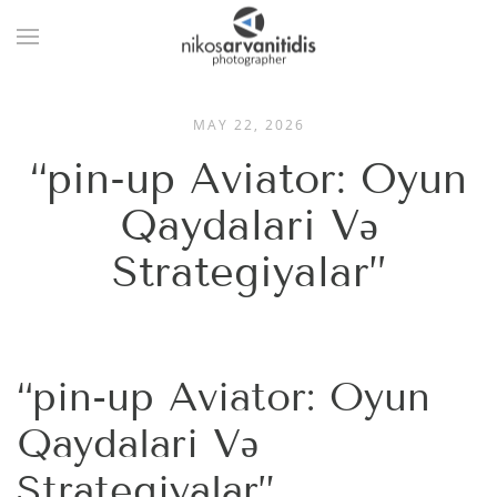
MAY 22, 2026
“pin-up Aviator: Oyun
Qaydaları Və
Strategiyalar”
“pin-up Aviator: Oyun
Qaydaları Və
Strategiyalar”