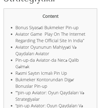
Content
Bonus Siyasəti Bukmeker Pin-up
Aviator Game ️ Play On The Internet
Regarding The Official Site In India”
Aviator Oyununun Mahiyyəti Və
Qaydaları Aviator
Pin-up-da Aviator-da Necə Qalib
Gəlmək
Rəsmi Saytın Icmalı Pin Up
Bukmeker Kontorundan Digər
Bonuslar Pin-up
““pin-up Aviator: Oyun Qaydaları Və
Strategiyalar
“pin-up Aviator: Oyun Qaydaları Və