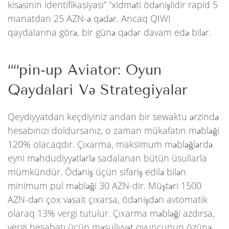
kisəsinin identifikasiyası” “xidməti ödənişlidir rapid 5
manatdan 25 AZN-ə qədər. Ancaq QIWI
qaydalarına görə, bir günə qədər davam edə bilər.
““pin-up Aviator: Oyun
Qaydaları Və Strategiyalar
Qeydiyyatdan keçdiyiniz andan bir sewaktu ərzində
hesabınızı doldursanız, o zaman mükafatın məbləği
120% olacaqdır. Çıxarma, maksimum məbləğlərdə
eyni məhdudiyyətlərlə sadalanan bütün üsullarla
mümkündür. Ödəniş üçün sifariş edilə bilən
minimum pul məbləği 30 AZN-dir. Müştəri 1500
AZN-dən çox vəsait çıxarsa, ödənişdən avtomatik
olaraq 13% vergi tutulur. Çıxarma məbləği azdırsa,
vergi hesabatı üçün məsuliyyət oyunçunun özünə