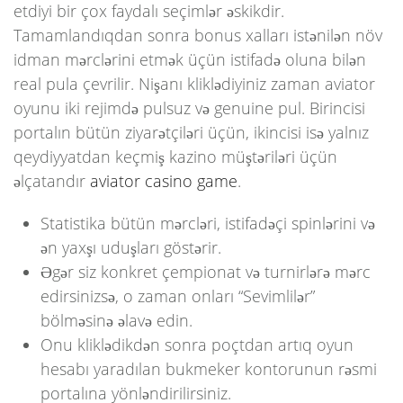
etdiyi bir çox faydalı seçimlər əskikdir.
Tamamlandıqdan sonra bonus xalları istənilən növ
idman mərclərini etmək üçün istifadə oluna bilən
real pula çevrilir. Nişanı kliklədiyiniz zaman aviator
oyunu iki rejimdə pulsuz və genuine pul. Birincisi
portalın bütün ziyarətçiləri üçün, ikincisi isə yalnız
qeydiyyatdan keçmiş kazino müştəriləri üçün
əlçatandır
aviator casino game
.
Statistika bütün mərcləri, istifadəçi spinlərini və
ən yaxşı uduşları göstərir.
Əgər siz konkret çempionat və turnirlərə mərc
edirsinizsə, o zaman onları “Sevimlilər”
bölməsinə əlavə edin.
Onu kliklədikdən sonra poçtdan artıq oyun
hesabı yaradılan bukmeker kontorunun rəsmi
portalına yönləndirilirsiniz.