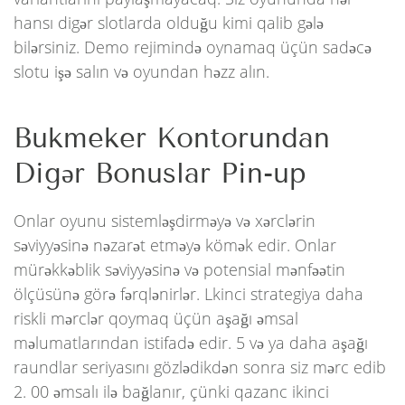
hansı digər slotlarda olduğu kimi qalib gələ
bilərsiniz. Demo rejimində oynamaq üçün sadəcə
slotu işə salın və oyundan həzz alın.
Bukmeker Kontorundan
Digər Bonuslar Pin-up
Onlar oyunu sistemləşdirməyə və xərclərin
səviyyəsinə nəzarət etməyə kömək edir. Onlar
mürəkkəblik səviyyəsinə və potensial mənfəətin
ölçüsünə görə fərqlənirlər. Lkinci strategiya daha
riskli mərclər qoymaq üçün aşağı əmsal
məlumatlarından istifadə edir. 5 və ya daha aşağı
raundlar seriyasını gözlədikdən sonra siz mərc edib
2. 00 əmsalı ilə bağlanır, çünki qazanc ikinci