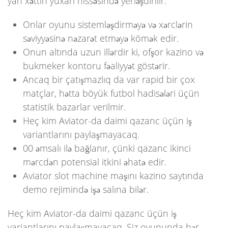
yan xəttin yuxarı hissəsində yerləşdirilir.
Onlar oyunu sistemləşdirməyə və xərclərin
səviyyəsinə nəzarət etməyə kömək edir.
Onun altında uzun illərdir ki, ofşor kazino və
bukmeker kontoru fəaliyyət göstərir.
Ancaq bir çatışmazlıq da var rapid bir çox
matçlar, hətta böyük futbol hadisələri üçün
statistik bazarlar verilmir.
Heç kim Aviator-da daimi qazanc üçün iş
variantlarını paylaşmayacaq.
00 əmsalı ilə bağlanır, çünki qazanc ikinci
mərcdən potensial itkini əhatə edir.
Aviator slot machine maşını kazino saytında
demo rejimində işə salına bilər.
Heç kim Aviator-da daimi qazanc üçün iş
variantlarını paylaşmayacaq. Siz oyununda hər