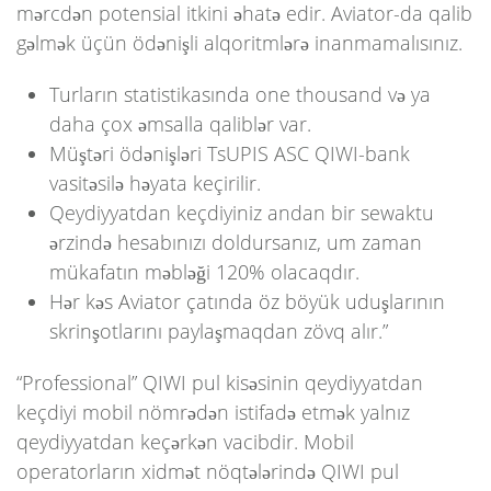
mərcdən potensial itkini əhatə edir. Aviator-da qalib
gəlmək üçün ödənişli alqoritmlərə inanmamalısınız.
Turların statistikasında one thousand və ya
daha çox əmsalla qaliblər var.
Müştəri ödənişləri TsUPIS ASC QIWI-bank
vasitəsilə həyata keçirilir.
Qeydiyyatdan keçdiyiniz andan bir sewaktu
ərzində hesabınızı doldursanız, um zaman
mükafatın məbləği 120% olacaqdır.
Hər kəs Aviator çatında öz böyük uduşlarının
skrinşotlarını paylaşmaqdan zövq alır.”
“Professional” QIWI pul kisəsinin qeydiyyatdan
keçdiyi mobil nömrədən istifadə etmək yalnız
qeydiyyatdan keçərkən vacibdir. Mobil
operatorların xidmət nöqtələrində QIWI pul