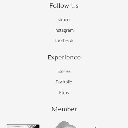
Follow Us
vimeo
instagram
facebook
Experience
Stories
Porftolio
Films
Member