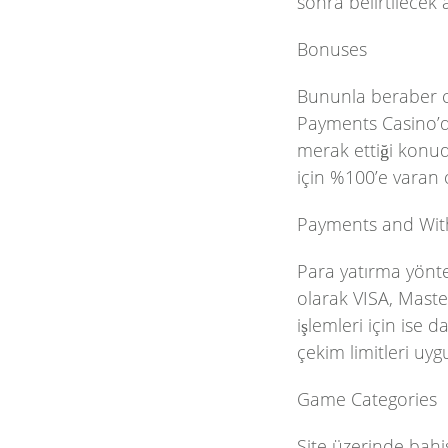
sonra belirtilecek 
Bonuses
Bununla beraber ca
Payments Casino’d
merak ettiği konud
için %100’e varan o
Payments and Wit
Para yatırma yönt
olarak VISA, Maste
işlemleri için ise
çekim limitleri uy
Game Categories
Site üzerinde bahi