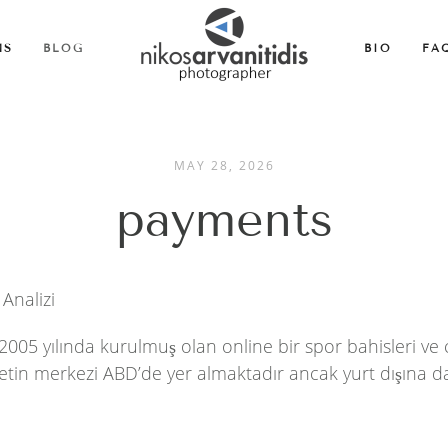
MS
BLOG
BIO
FA
MAY 28, 2026
payments
Analizi
005 yılında kurulmuş olan online bir spor bahisleri ve 
etin merkezi ABD’de yer almaktadır ancak yurt dışına d