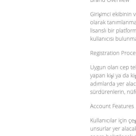
Girişimci ekibinin
olarak tanımlanma
lisanslı bir platfo
kullanıcısı bulunm
Registration Proce
Uygun olan cep tele
yapan kişi ya da ki
adımlarda yer alac
sürdürenlerin, nüf
Account Features
Kullanıcılar için ç
unsurlar yer alaca