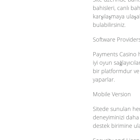
bahisleri, canlı ba
karşılaşmaya ulaşa
bulabilirsiniz.
Software Provider
Payments Casino he
iyi oyun sağlayıcıl
bir platformdur ve
yaparlar.
Mobile Version
Sitede sunulan her
deneyiminizi daha 
destek birimine ula